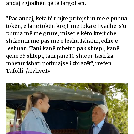
andaj zgjodhën që të largohen.
“Pas andej, këta të rinjtë pritojshin me e punua
tokën, e lanë tokën krejt, me toka e livadhe, s’u
punua më me grurë, misër e këto krejt dhe
shikonin më pas me e leshu fshatin, edhe e
lëshuan. Tani kanë mbetur pak shtëpi, kanë
qenë 35 shtëpi, tani janë 10 shtëpi, tash ka
mbetur fshati pothuajse i zbrazët”, rrëfen
Tafolli. /atvlive.tv