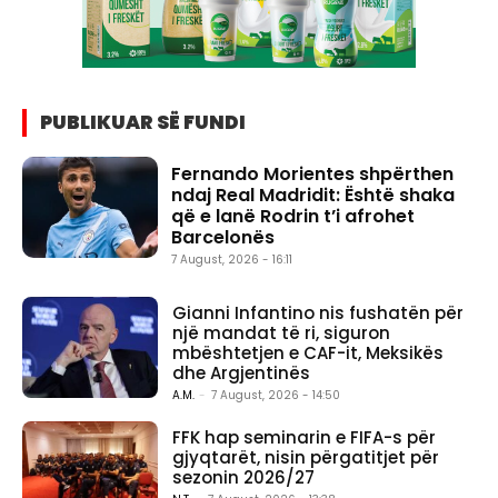
PUBLIKUAR SË FUNDI
Fernando Morientes shpërthen
ndaj Real Madridit: Është shaka
që e lanë Rodrin t’i afrohet
Barcelonës
7 August, 2026 - 16:11
Gianni Infantino nis fushatën për
një mandat të ri, siguron
mbështetjen e CAF-it, Meksikës
dhe Argjentinës
A.M.
-
7 August, 2026 - 14:50
FFK hap seminarin e FIFA-s për
gjyqtarët, nisin përgatitjet për
sezonin 2026/27