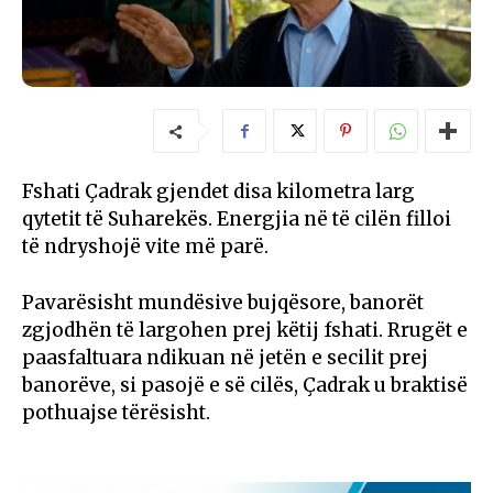
Fshati Çadrak gjendet disa kilometra larg
qytetit të Suharekës. Energjia në të cilën filloi
të ndryshojë vite më parë.
Pavarësisht mundësive bujqësore, banorët
zgjodhën të largohen prej këtij fshati. Rrugët e
paasfaltuara ndikuan në jetën e secilit prej
banorëve, si pasojë e së cilës, Çadrak u braktisë
pothuajse tërësisht.