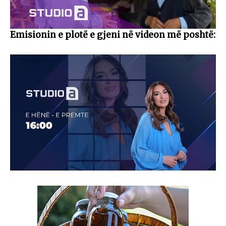
Emisionin e plotë e gjeni në videon më poshtë: