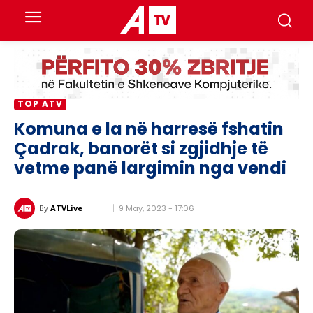
TOP ATV
Komuna e la në harresë fshatin
Çadrak, banorët si zgjidhje të
vetme panë largimin nga vendi
9 May, 2023 - 17:06
By
ATVLive