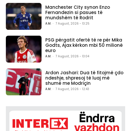
Manchester City synon Enzo
Fernandezin si pasues të
mundshëm të Rodrit
A.M.
-
7 August, 2026 - 13:25
PSG përgatit ofertë të re për Mika
Godts, Ajax kërkon mbi 50 milionë
euro
A.M.
-
7 August, 2026 - 13:04
Ardon Jashari: Dua të fitojmë çdo
ndeshje, shpresoj të luaj më
shumë me Modriçin
A.M.
-
7 August, 2026 - 12:43