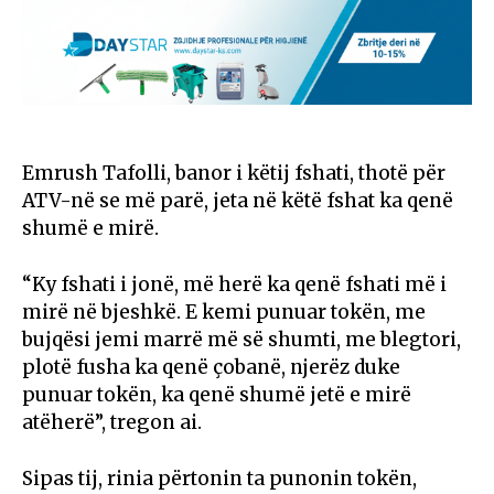
Emrush Tafolli, banor i këtij fshati, thotë për
ATV-në se më parë, jeta në këtë fshat ka qenë
shumë e mirë.
“Ky fshati i jonë, më herë ka qenë fshati më i
mirë në bjeshkë. E kemi punuar tokën, me
bujqësi jemi marrë më së shumti, me blegtori,
plotë fusha ka qenë çobanë, njerëz duke
punuar tokën, ka qenë shumë jetë e mirë
atëherë”, tregon ai.
Sipas tij, rinia përtonin ta punonin tokën,