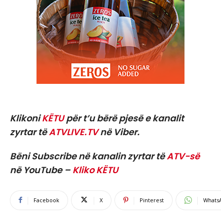
Klikoni
KËTU
për t’u bërë pjesë e kanalit
zyrtar të
ATVLIVE.TV
në Viber.
Bëni Subscribe në kanalin zyrtar të
ATV-së
në YouTube –
Kliko KËTU
Facebook
X
Pinterest
Whats