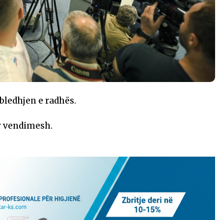
bledhjen e radhës.
r vendimesh.