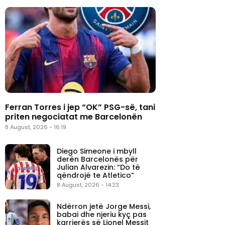
Ferran Torres i jep “OK” PSG-së, tani
priten negociatat me Barcelonën
8 August, 2026 - 16:19
Diego Simeone i mbyll
derën Barcelonës për
Julian Alvarezin: “Do të
qëndrojë te Atletico”
8 August, 2026 - 14:23
Ndërron jetë Jorge Messi,
babai dhe njeriu kyç pas
karrierës së Lionel Messit