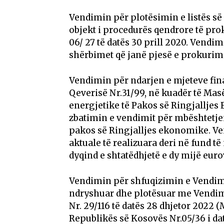
Vendimin për plotësimin e listës së
objekt i procedurës qendrore të pro
06/ 27 të datës 30 prill 2020. Vendim
shërbimet që janë pjesë e prokurim
Vendimin për ndarjen e mjeteve fina
Qeverisë Nr.31/99, në kuadër të Masë
energjetike të Pakos së Ringjallje
zbatimin e vendimit për mbështetjen
pakos së Ringjalljes ekonomike. V
aktuale të realizuara deri në fund të
dyqind e shtatëdhjetë e dy mijë euro
Vendimin për shfuqizimin e Vendimit 
ndryshuar dhe plotësuar me Vendimin
Nr. 29/116 të datës 28 dhjetor 2022
Republikës së Kosovës Nr.05/36 i da