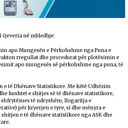
i Qeveria në mbledhje:
imin apo Mungesën e Përkohshme nga Puna e
cakton rregullat dhe procedurat për plotësimin e
ndësimit apo mungesës së përkohshme nga puna, të
n e të Dhënave Statistikore. Me këtë Udhëzim
e kushtet e shitjes së të dhënave statistikore,
 shfrytëzues të ndryshëm, llogaritja e
tive) për kryerjen e tyre, si dhe mënyra e
e shitjen e të dhënave statistikore nga ASK dhe
tare.