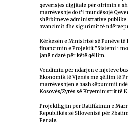
qeverisjes digjitale për ofrimin e 
marrëveshje do t’i mundësojë Qeveri
shërbimeve administrative publike 
avancimit dhe sigurimit të ndërvep
Kërkesën e Ministrisë së Punëve të
financimin e Projektit “Sistemi i mo
janë ndarë për këtë qëllim.
Vendimin për ndarjen e mjeteve bu
Ekonomik të Vjenës me qëllim të Pr
marrëveshjen e bashkëpunimit ndër
Kosovës/Zyrës së Kryeministrit të Ko
Projektligjin për Ratifikimin e Ma
Republikës së Sllovenisë për Zbatim
Penale.