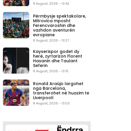
8 August, 2026 - 13:42
Përmbysje spektakolare,
Mitrovica mposht
Ferencvaroshin dhe
vazhdon aventurën
evropiane
8 August, 2026 - 13:27
Kayserispor godet dy
herë, zyrtarizon Florent
Hasanin dhe Taulant
Seferin
8 August, 2026 - 13:15
Ronald Araújo largohet
nga Barcelona,
transferohet në huazim te
Liverpooli
8 August, 2026 - 13:03