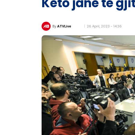
Këto janë të gj
26 April, 2023 - 14:36
By
ATVLive