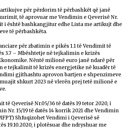
 artikujve për përdorim të përbashkët që janë
kurimit, të aprovuar me Vendimin e Qeverisë Nr.
it i është bashkangjitur edhe Lista me artikujt dhe
eve të përbashkëta.
nciare për zbatimin e pikës 1.1 të Vendimit të
s 3.7 – Mbështetje në tejkalimin e krizës
s Ekonomike. Nëntë milionë euro janë ndarë për
 e tejkalimit të krizës energjetike në kuadër të
endimi gjithashtu aprovon bartjen e shpenzimeve
 muajit shkurt 2023 në vlerën prej tetë milionë e
ve.
të Qeverisë Nr.05/36 të datës 19 tetor 2020, i
 Nr. 15/19 të datës 14 korrik 2021 dhe Vendimin
 (MFPT) Shfuqizohet Vendimi i Qeverisë së
tës 19.10.2020, i plotësuar dhe ndryshuar me