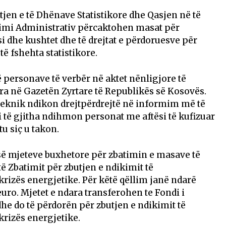
en e të Dhënave Statistikore dhe Qasjen në të
zimi Administrativ përcaktohen masat për
si dhe kushtet dhe të drejtat e përdoruesve për
të fshehta statistikore.
 personave të verbër në aktet nënligjore të
ra në Gazetën Zyrtare të Republikës së Kosovës.
teknik ndikon drejtpërdrejtë në informim më të
 të gjitha ndihmon personat me aftësi të kufizuar
tu siç u takon.
ë mjeteve buxhetore për zbatimin e masave të
të Zbatimit për zbutjen e ndikimit të
zës energjetike. Për këtë qëllim janë ndarë
euro. Mjetet e ndara transferohen te Fondi i
he do të përdorën për zbutjen e ndikimit të
izës energjetike.