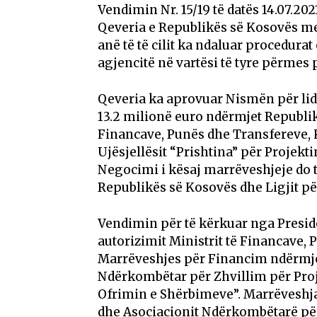
Vendimin Nr. 15/19 të datës 14.07.202
Qeveria e Republikës së Kosovës me
anë të të cilit ka ndaluar procedurat
agjencitë në vartësi të tyre përmes
Qeveria ka aprovuar Nismën për lidh
13.2 milionë euro ndërmjet Republi
Financave, Punës dhe Transfereve,
Ujësjellësit “Prishtina” për Projekti
Negocimi i kësaj marrëveshjeje do t
Republikës së Kosovës dhe Ligjit 
Vendimin për të kërkuar nga Presid
autorizimit Ministrit të Financave
Marrëveshjes për Financim ndërmje
Ndërkombëtar për Zhvillim për Proje
Ofrimin e Shërbimeve”. Marrëveshja
dhe Asociacionit Ndërkombëtarë për 