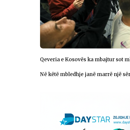
Qeveria e Kosovës ka mbajtur sot m
Në këtë mbledhje janë marrë një së