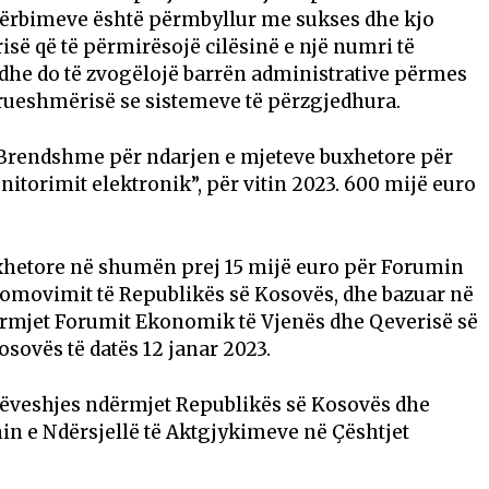
shërbimeve është përmbyllur me sukses dhe kjo
së që të përmirësojë cilësinë e një numri të
dhe do të zvogëlojë barrën administrative përmes
rueshmërisë se sistemeve të përzgjedhura.
 Brendshme për ndarjen e mjeteve buxhetore për
nitorimit elektronik”, për vitin 2023. 600 mijë euro
xhetore në shumën prej 15 mijë euro për Forumin
omovimit të Republikës së Kosovës, dhe bazuar në
mjet Forumit Ekonomik të Vjenës dhe Qeverisë së
sovës të datës 12 janar 2023.
rrëveshjes ndërmjet Republikës së Kosovës dhe
in e Ndërsjellë të Aktgjykimeve në Çështjet