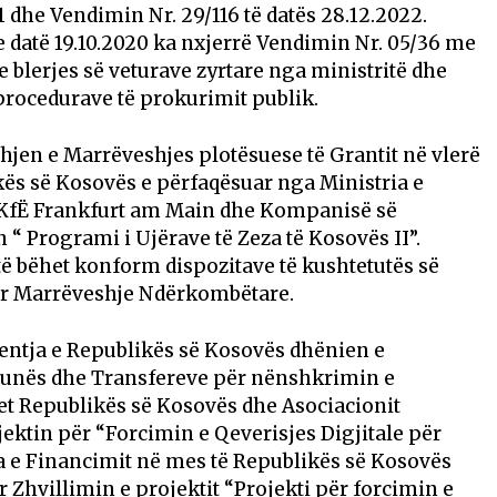
1 dhe Vendimin Nr. 29/116 të datës 28.12.2022.
 datë 19.10.2020 ka nxjerrë Vendimin Nr. 05/36 me
 e blerjes së veturave zyrtare nga ministritë dhe
 procedurave të prokurimit publik.
jen e Marrëveshjes plotësuese të Grantit në vlerë
kës së Kosovës e përfaqësuar nga Ministria e
 KfË Frankfurt am Main dhe Kompanisë së
n “ Programi i Ujërave të Zeza të Kosovës II”.
ë bëhet konform dispozitave të kushtetutës së
për Marrëveshje Ndërkombëtare.
entja e Republikës së Kosovës dhënien e
, Punës dhe Transfereve për nënshkrimin e
t Republikës së Kosovës dhe Asociacionit
ktin për “Forcimin e Qeverisjes Digjitale për
 e Financimit në mes të Republikës së Kosovës
Zhvillimin e projektit “Projekti për forcimin e