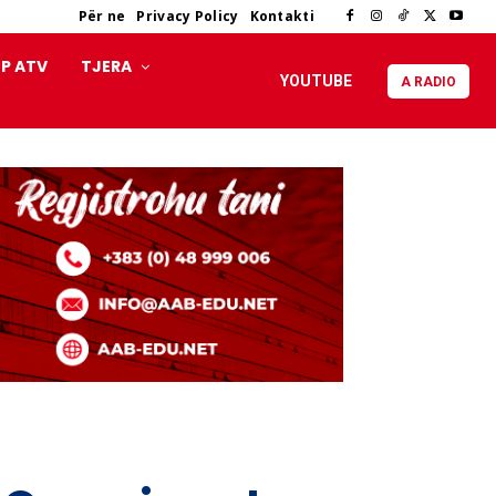
Për ne
Privacy Policy
Kontakti
P ATV
TJERA
YOUTUBE
A RADIO