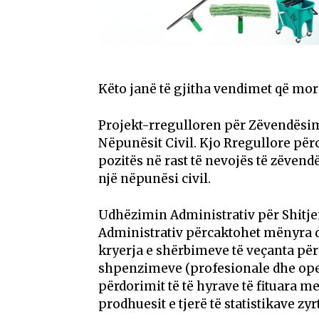
Këto janë të gjitha vendimet që mor
Projekt-rregulloren për Zëvendës
Nëpunësit Civil. Kjo Rregullore për
pozitës në rast të nevojës të zëve
një nëpunësi civil.
Udhëzimin Administrativ për Shitje
Administrativ përcaktohet mënyra dh
kryerja e shërbimeve të veçanta për
shpenzimeve (profesionale dhe opera
përdorimit të të hyrave të fituara m
prodhuesit e tjerë të statistikave zyr