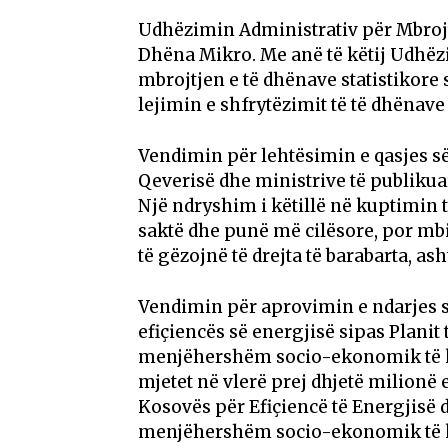
Udhëzimin Administrativ për Mbrojtj
Dhëna Mikro. Me anë të këtij Udhë
mbrojtjen e të dhënave statistikore 
lejimin e shfrytëzimit të të dhënave 
Vendimin për lehtësimin e qasjes së
Qeverisë dhe ministrive të publikua
Një ndryshim i këtillë në kuptimin 
saktë dhe punë më cilësore, por mbi
të gëzojnë të drejta të barabarta, ash
Vendimin për aprovimin e ndarjes s
efiçiencës së energjisë sipas Planit 
menjëhershëm socio-ekonomik të kri
mjetet në vlerë prej dhjetë milionë 
Kosovës për Efiçiencë të Energjisë d
menjëhershëm socio-ekonomik të kr