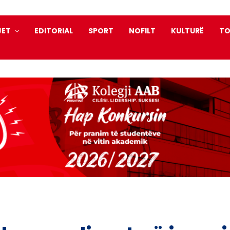
JET
EDITORIAL
SPORT
NOFILT
KULTURË
TO