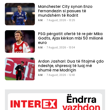
Manchester City synon Enzo
Fernandezin si pasues të
mundshëm të Rodrit
A.M.
-
7 August, 2026 - 13:25
PSG përgatit ofertë të re për Mika
Godts, Ajax kërkon mbi 50 milionë
euro
A.M.
-
7 August, 2026 - 13:04
Ardon Jashari: Dua të fitojmë çdo
ndeshje, shpresoj të luaj më
shumë me Modriçin
A.M.
-
7 August, 2026 - 12:43