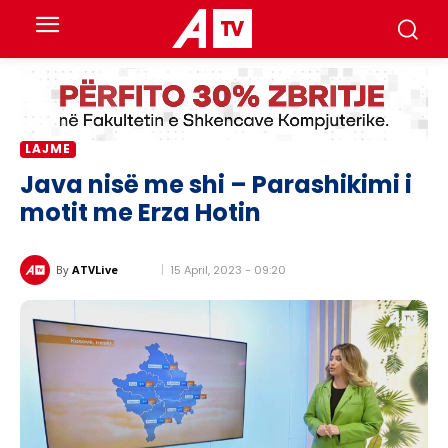
LAJME
Java nisë me shi – Parashikimi i
motit me Erza Hotin
15 April, 2023 - 09:20
By
ATVLive