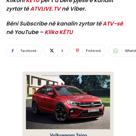
Klikoni
KËTU
për t’u bërë pjesë e kanalit
zyrtar të
ATVLIVE.TV
në Viber.
Bëni Subscribe në kanalin zyrtar të
ATV-së
në YouTube –
Kliko KËTU
Facebook
X
Pinterest
Whats