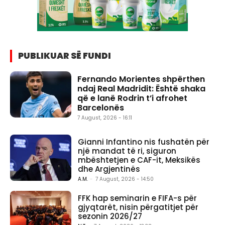
PUBLIKUAR SË FUNDI
Fernando Morientes shpërthen
ndaj Real Madridit: Është shaka
që e lanë Rodrin t’i afrohet
Barcelonës
7 August, 2026 - 16:11
Gianni Infantino nis fushatën për
një mandat të ri, siguron
mbështetjen e CAF-it, Meksikës
dhe Argjentinës
A.M.
-
7 August, 2026 - 14:50
FFK hap seminarin e FIFA-s për
gjyqtarët, nisin përgatitjet për
sezonin 2026/27