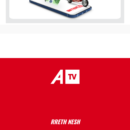
placeholder text
RRETH NESH