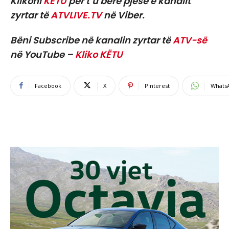
Klikoni
KËTU
për t’u bërë pjesë e kanalit
zyrtar të
ATVLIVE.TV
në Viber.
Bëni Subscribe në kanalin zyrtar të
ATV-së
në YouTube –
Kliko KËTU
Facebook
X
Pinterest
Whats