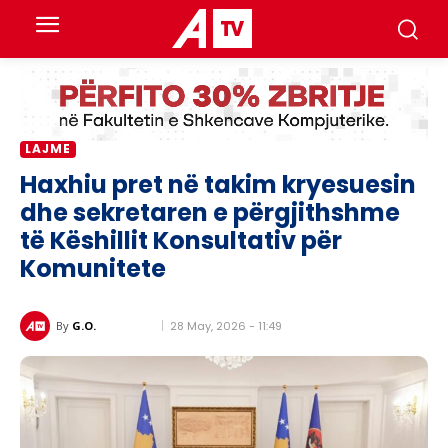
LAJME
Haxhiu pret në takim kryesuesin
dhe sekretaren e përgjithshme
të Këshillit Konsultativ për
Komunitete
28 May, 2026 - 11:49
By
G.O.