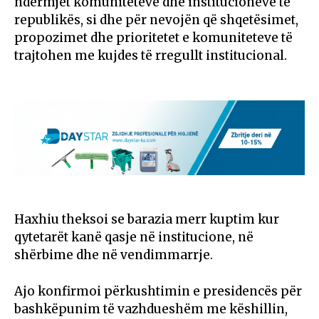
ndërmjet komuniteteve dhe institucioneve të
republikës, si dhe për nevojën që shqetësimet,
propozimet dhe prioritetet e komuniteteve të
trajtohen me kujdes të rregullt institucional.
Haxhiu theksoi se barazia merr kuptim kur
qytetarët kanë qasje në institucione, në
shërbime dhe në vendimmarrje.
Ajo konfirmoi përkushtimin e presidencës për
bashkëpunim të vazhdueshëm me këshillin,