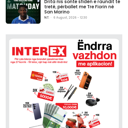
Drita nis sonte sfidën e raundit të
tretë, përballet me Tre Fiorin në
San Marino
N.T.
-
6 August, 2026 - 12:30