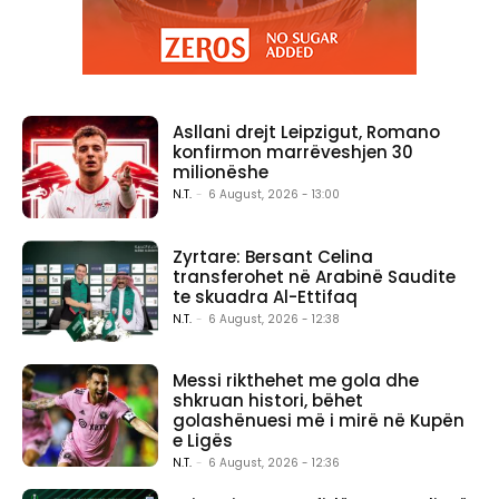
Asllani drejt Leipzigut, Romano
konfirmon marrëveshjen 30
milionëshe
N.T.
-
6 August, 2026 - 13:00
Zyrtare: Bersant Celina
transferohet në Arabinë Saudite
te skuadra Al-Ettifaq
N.T.
-
6 August, 2026 - 12:38
Messi rikthehet me gola dhe
shkruan histori, bëhet
golashënuesi më i mirë në Kupën
e Ligës
N.T.
-
6 August, 2026 - 12:36