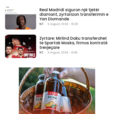
Real Madridi siguron një tjetër
diamant, zyrtarizon transferimin e
Yan Diomande
N.T.
-
6 August, 2026 - 16:28
Zyrtare: Mirlind Daku transferohet
te Spartak Moska, firmos kontratë
trevjeçare
N.T.
-
6 August, 2026 - 13:49