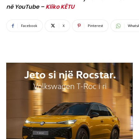
në YouTube –
Kliko KËTU
Facebook
X
Pinterest
Whats