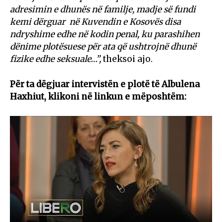
adresimin e dhunës në familje, madje së fundi
kemi dërguar në Kuvendin e Kosovës disa
ndryshime edhe në kodin penal, ku parashihen
dënime plotësuese për ata që ushtrojnë dhunë
fizike edhe seksuale…”,
theksoi ajo.
Për ta dëgjuar intervistën e plotë të Albulena
Haxhiut, klikoni në linkun e mëposhtëm: