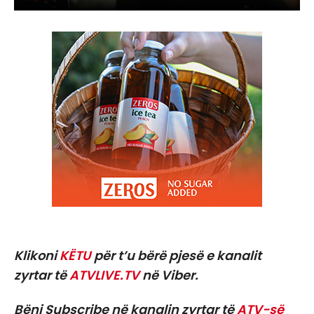
Klikoni
KËTU
për t’u bërë pjesë e kanalit
zyrtar të
ATVLIVE.TV
në Viber.
Bëni Subscribe në kanalin zyrtar të
ATV-së