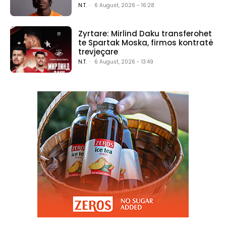
N.T.
-
6 August, 2026 - 16:28
Zyrtare: Mirlind Daku transferohet
te Spartak Moska, firmos kontratë
trevjeçare
N.T.
-
6 August, 2026 - 13:49