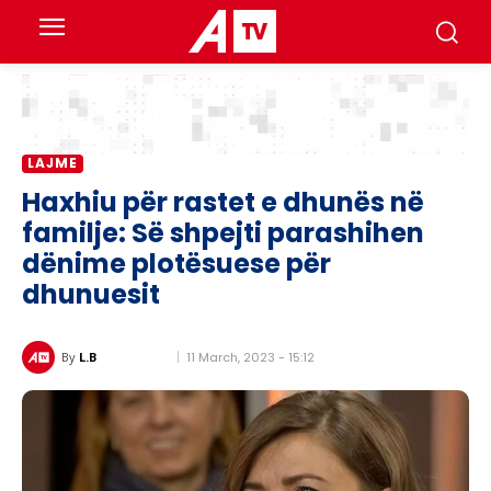
LAJME
Haxhiu për rastet e dhunës në
familje: Së shpejti parashihen
dënime plotësuese për
dhunuesit
11 March, 2023 - 15:12
By
L.B