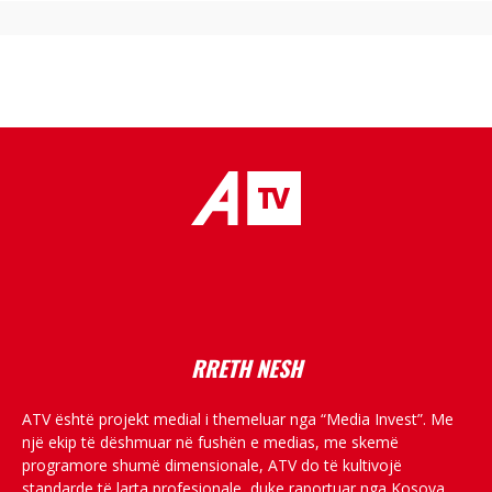
placeholder text
RRETH NESH
ATV është projekt medial i themeluar nga “Media Invest”. Me
një ekip të dëshmuar në fushën e medias, me skemë
programore shumë dimensionale, ATV do të kultivojë
standarde të larta profesionale, duke raportuar nga Kosova,