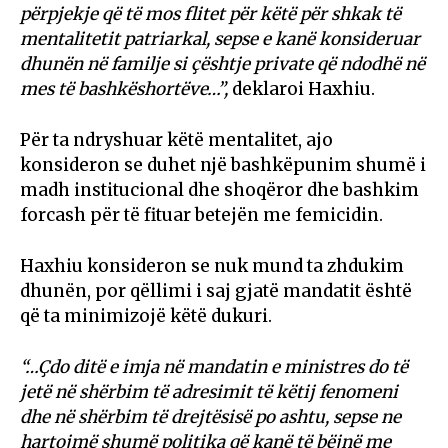
përpjekje që të mos flitet për këtë për shkak të
mentalitetit patriarkal, sepse e kanë konsideruar
dhunën në familje si çështje private që ndodhë në
mes të bashkëshortëve…”,
deklaroi Haxhiu.
Për ta ndryshuar këtë mentalitet, ajo
konsideron se duhet një bashkëpunim shumë i
madh institucional dhe shoqëror dhe bashkim
forcash për të fituar betejën me femicidin.
Haxhiu konsideron se nuk mund ta zhdukim
dhunën, por qëllimi i saj gjatë mandatit është
që ta minimizojë këtë dukuri.
“…Çdo ditë e imja në mandatin e ministres do të
jetë në shërbim të adresimit të këtij fenomeni
dhe në shërbim të drejtësisë po ashtu, sepse ne
hartojmë shumë politika që kanë të bëjnë me