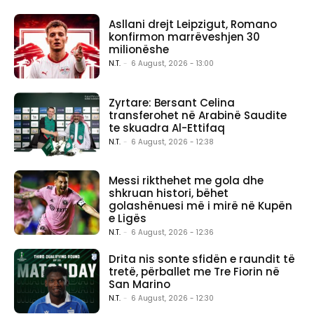
Asllani drejt Leipzigut, Romano
konfirmon marrëveshjen 30
milionëshe
N.T.
-
6 August, 2026 - 13:00
Zyrtare: Bersant Celina
transferohet në Arabinë Saudite
te skuadra Al-Ettifaq
N.T.
-
6 August, 2026 - 12:38
Messi rikthehet me gola dhe
shkruan histori, bëhet
golashënuesi më i mirë në Kupën
e Ligës
N.T.
-
6 August, 2026 - 12:36
Drita nis sonte sfidën e raundit të
tretë, përballet me Tre Fiorin në
San Marino
N.T.
-
6 August, 2026 - 12:30