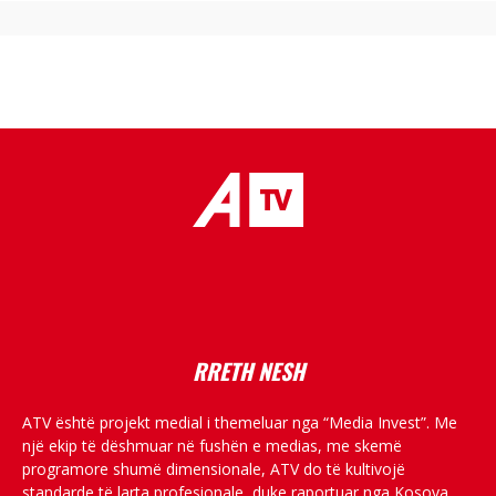
placeholder text
RRETH NESH
ATV është projekt medial i themeluar nga “Media Invest”. Me
një ekip të dëshmuar në fushën e medias, me skemë
programore shumë dimensionale, ATV do të kultivojë
standarde të larta profesionale, duke raportuar nga Kosova,