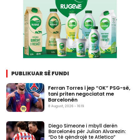
PUBLIKUAR SË FUNDI
Ferran Torres i jep “OK” PSG-së,
tani priten negociatat me
Barcelonën
8 August, 2026 - 16:19
Diego Simeone i mbyll derën
Barcelonës për Julian Alvarezin:
“Do të qëndrojë te Atletico”