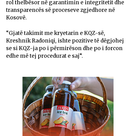
rol thelbësor në garantimin e integritetit dhe
transparencës së proceseve zgjedhore në
Kosovë.
“Gjatë takimit me kryetarin e KQZ-së,
Kreshnik Radoniqi, ishte pozitive të dëgjohej
se si KQZ-ja po i përmirëson dhe po i forcon
edhe më tej procedurat e saj“.