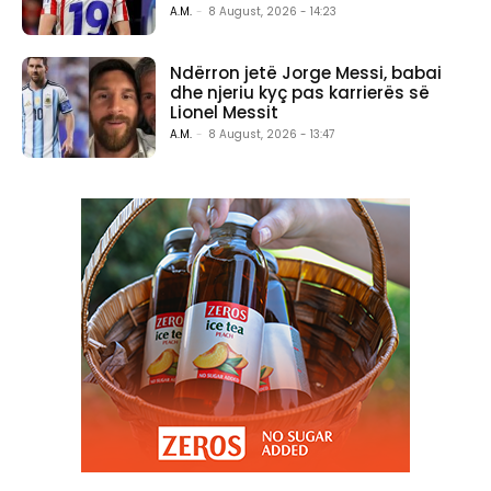
A.M.
-
8 August, 2026 - 14:23
Ndërron jetë Jorge Messi, babai
dhe njeriu kyç pas karrierës së
Lionel Messit
A.M.
-
8 August, 2026 - 13:47