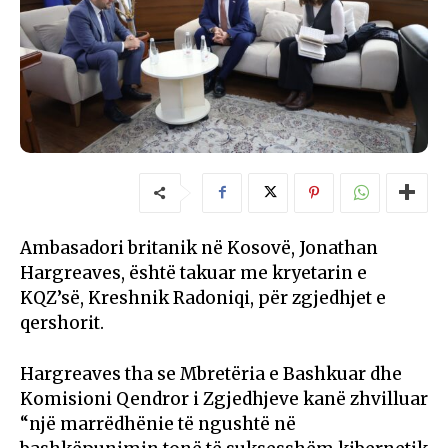
Ambasadori britanik në Kosovë, Jonathan
Hargreaves, është takuar me kryetarin e
KQZ’së, Kreshnik Radoniqi, për zgjedhjet e
qershorit.
Hargreaves tha se Mbretëria e Bashkuar dhe
Komisioni Qendror i Zgjedhjeve kanë zhvilluar
“një marrëdhënie të ngushtë në