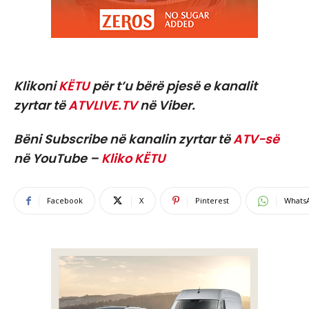
Klikoni
KËTU
për t’u bërë pjesë e kanalit
zyrtar të
ATVLIVE.TV
në Viber.
Bëni Subscribe në kanalin zyrtar të
ATV-së
në YouTube –
Kliko KËTU
Facebook
X
Pinterest
Whats