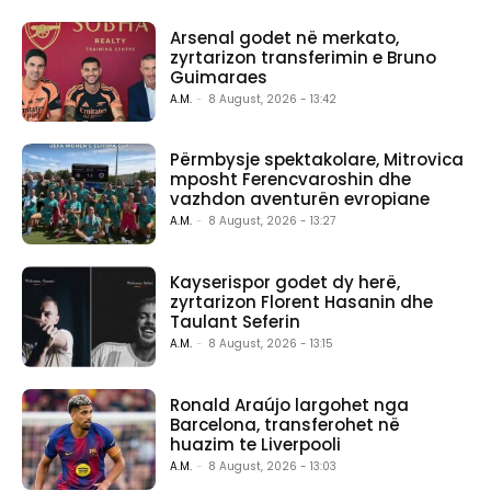
Arsenal godet në merkato,
zyrtarizon transferimin e Bruno
Guimaraes
A.M.
-
8 August, 2026 - 13:42
Përmbysje spektakolare, Mitrovica
mposht Ferencvaroshin dhe
vazhdon aventurën evropiane
A.M.
-
8 August, 2026 - 13:27
Kayserispor godet dy herë,
zyrtarizon Florent Hasanin dhe
Taulant Seferin
A.M.
-
8 August, 2026 - 13:15
Ronald Araújo largohet nga
Barcelona, transferohet në
huazim te Liverpooli
A.M.
-
8 August, 2026 - 13:03