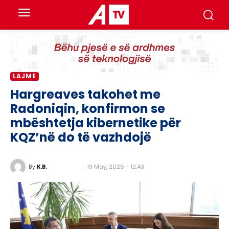
LAJME
Hargreaves takohet me
Radoniqin, konfirmon se
mbështetja kibernetike për
KQZ’në do të vazhdojë
19 May, 2026 - 12:43
By
K.B.