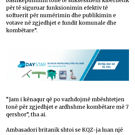
bashkëpunimin tonë të suksesshëm kibernetik
për të siguruar funksionimin efektiv të
softuerit për numërimin dhe publikimin e
votave në zgjedhjet e fundit komunale dhe
kombëtare”.
“Jam i kënaqur që po vazhdojmë mbështetjen
tonë për zgjedhjet e ardhshme kombëtare më 7
qershor”, tha ai.
Ambasadori britanik shtoi se KQZ-ja luan një