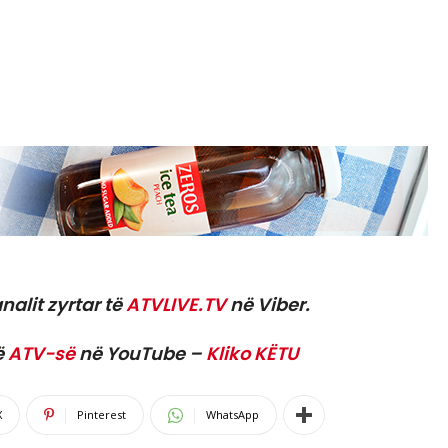
nalit zyrtar të
ATVLIVE.TV
në Viber.
ë
ATV-së
në YouTube –
Kliko KËTU
X
Pinterest
WhatsApp