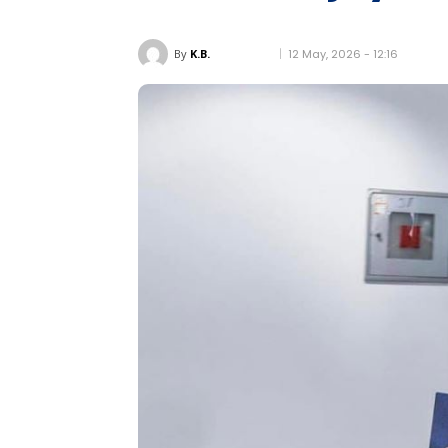
12 May, 2026 - 12:16
By
K.B.