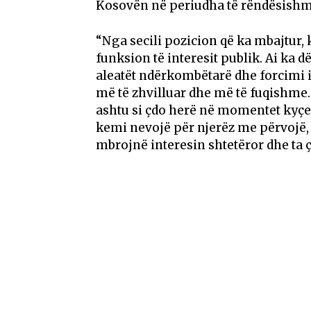
Kosovën në periudha të rëndësishme t
“Nga secili pozicion që ka mbajtur, 
funksion të interesit publik. Ai ka d
aleatët ndërkombëtarë dhe forcimi i
më të zhvilluar dhe më të fuqishme. 
ashtu si çdo herë në momentet kyçe
kemi nevojë për njerëz me përvojë, in
mbrojnë interesin shtetëror dhe ta ç