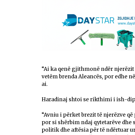
“Ai ka qenë gjithmonë ndër njerëzit
vetëm brenda Aleancës, por edhe në 
ai.
Haradinaj shtoi se rikthimi i ish-d
“Avniu i përket brezit të njerëzve që
por si shërbim ndaj qytetarëve dhe sh
politik dhe aftësia për të ndërtuar