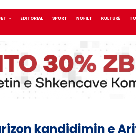
JET
EDITORIAL
SPORT
NOFILT
KULTURË
TO
rizon kandidimin e Ari