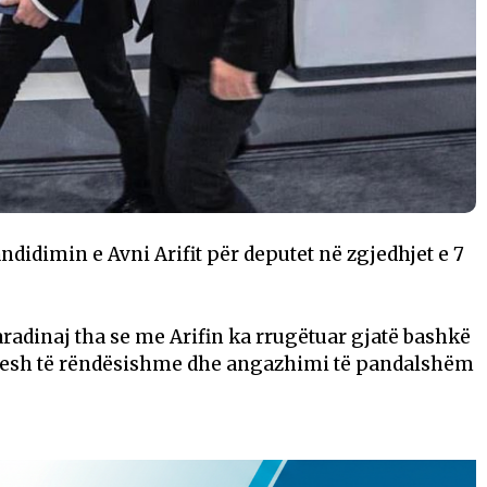
didimin e Avni Arifit për deputet në zgjedhjet e 7
adinaj tha se me Arifin ka rrugëtuar gjatë bashkë
imesh të rëndësishme dhe angazhimi të pandalshëm