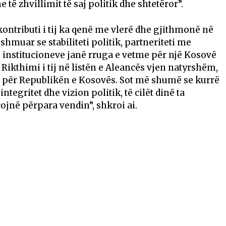
ë zhvillimit të saj politik dhe shtetëror”.
kontributi i tij ka qenë me vlerë dhe gjithmonë në
ëshmuar se stabiliteti politik, partneriteti me
 institucioneve janë rruga e vetme për një Kosovë
Rikthimi i tij në listën e Aleancës vjen natyrshëm,
 për Republikën e Kosovës. Sot më shumë se kurrë
tegritet dhe vizion politik, të cilët dinë ta
ojnë përpara vendin”, shkroi ai.