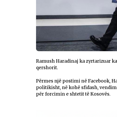
Ramush Haradinaj ka zyrtarizuar kan
qershorit.
Përmes një postimi në Facebook, Har
politikisht, në kohë sfidash, vend
për forcimin e shtetit të Kosovës.