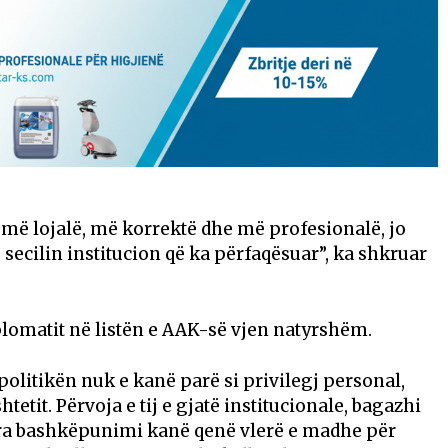
 më lojalë, më korrektë dhe më profesionalë, jo
secilin institucion që ka përfaqësuar”, ka shkruar
iplomatit në listën e AAK-së vjen natyrshëm.
 politikën nuk e kanë parë si privilegj personal,
tetit. Përvoja e tij e gjatë institucionale, bagazhi
 ura bashkëpunimi kanë qenë vlerë e madhe për