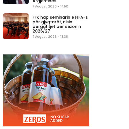
Argjentinës
7 August, 2026 - 14:50
FFK hap seminarin e FIFA-s
për gjyqtarët, nisin
përgatitjet për sezonin
2026/27
7 August, 2026 - 13:38