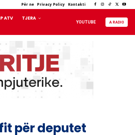
Për ne
Privacy Policy
Kontakti
P ATV
TJERA
YOUTUBE
A RADIO
fit për deputet