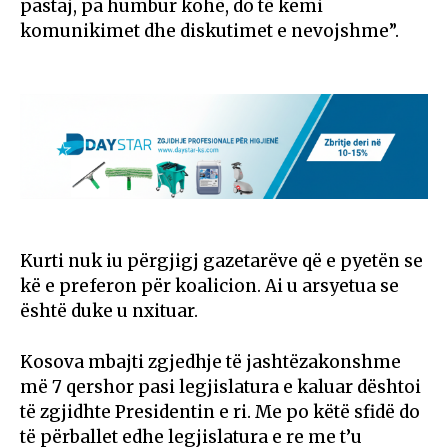
pastaj, pa humbur kohë, do të kemi
komunikimet dhe diskutimet e nevojshme”.
Kurti nuk iu përgjigj gazetarëve që e pyetën se
kë e preferon për koalicion. Ai u arsyetua se
është duke u nxituar.
Kosova mbajti zgjedhje të jashtëzakonshme
më 7 qershor pasi legjislatura e kaluar dështoi
të zgjidhte Presidentin e ri. Me po këtë sfidë do
të përballet edhe legjislatura e re me t’u