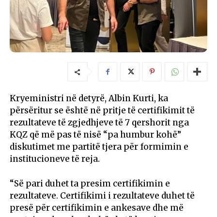
Kryeministri në detyrë, Albin Kurti, ka
përsëritur se është në pritje të certifikimit të
rezultateve të zgjedhjeve të 7 qershorit nga
KQZ që më pas të nisë “pa humbur kohë”
diskutimet me partitë tjera për formimin e
institucioneve të reja.
“Së pari duhet ta presim certifikimin e
rezultateve. Certifikimi i rezultateve duhet të
presë për certifikimin e ankesave dhe më