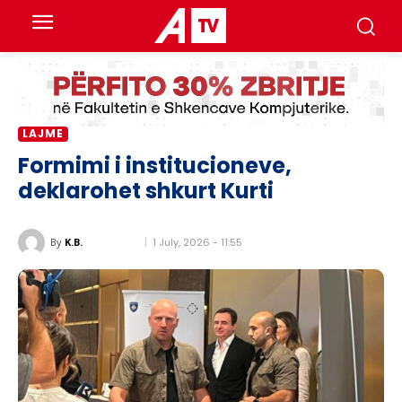
LAJME
Formimi i institucioneve,
deklarohet shkurt Kurti
1 July, 2026 - 11:55
By
K.B.