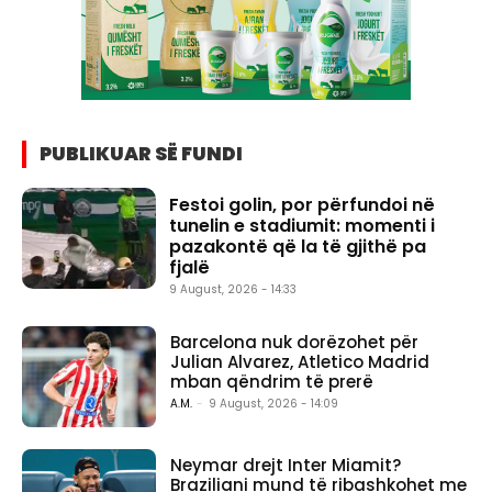
PUBLIKUAR SË FUNDI
Festoi golin, por përfundoi në
tunelin e stadiumit: momenti i
pazakontë që la të gjithë pa
fjalë
9 August, 2026 - 14:33
Barcelona nuk dorëzohet për
Julian Alvarez, Atletico Madrid
mban qëndrim të prerë
A.M.
-
9 August, 2026 - 14:09
Neymar drejt Inter Miamit?
Braziliani mund të ribashkohet me