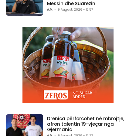
Messin dhe Suarezin
A.M.
-
9 August, 2026 - 13:57
Drenica përforcohet në mbrojtje,
afron talentin 19-vjeçar nga
Gjermania
A.M.
-
9 August, 2026 - 13:23