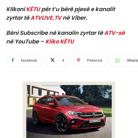
Klikoni
KËTU
për t’u bërë pjesë e kanalit
zyrtar të
ATVLIVE.TV
në Viber.
Bëni Subscribe në kanalin zyrtar të
ATV-së
në YouTube –
Kliko KËTU
Facebook
X
Pinterest
Whats