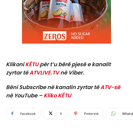
Klikoni
KËTU
për t’u bërë pjesë e kanalit
zyrtar të
ATVLIVE.TV
në Viber.
Bëni Subscribe në kanalin zyrtar të
ATV-së
në YouTube –
Kliko KËTU
Facebook
X
Pinterest
Whats