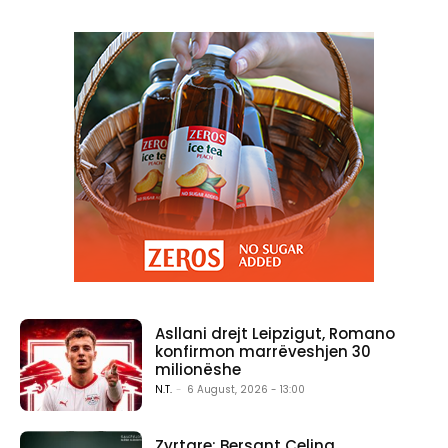
Asllani drejt Leipzigut, Romano
konfirmon marrëveshjen 30
milionëshe
N.T.
-
6 August, 2026 - 13:00
Zyrtare: Bersant Celina