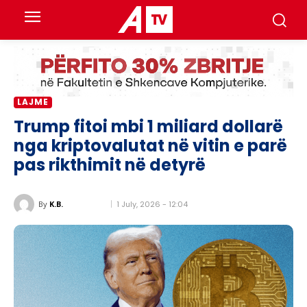
LAJME
Trump fitoi mbi 1 miliard dollarë
nga kriptovalutat në vitin e parë
pas rikthimit në detyrë
1 July, 2026 - 12:04
By
K.B.