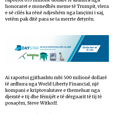
honoraret e monedhës meme të Trumpit, vlera
e së cilës ka rënë ndjeshëm nga lançimi i saj,
vetëm pak ditë para se ta merrte detyrën.
Ai raportoi gjithashtu mbi 500 milionë dollarë
të ardhura nga World Liberty Financial, një
kompani e kriptovalutave e themeluar nga
djemtë e tij dhe fëmijët e të dërguarit të tij të
posaçëm, Steve Witkoff.