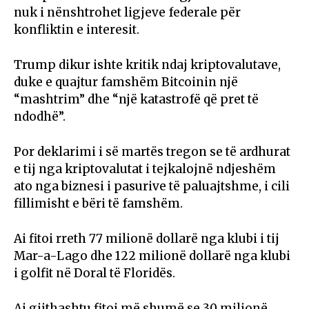
nuk i nënshtrohet ligjeve federale për
konfliktin e interesit.
Trump dikur ishte kritik ndaj kriptovalutave,
duke e quajtur famshëm Bitcoinin një
“mashtrim” dhe “një katastrofë që pret të
ndodhë”.
Por deklarimi i së martës tregon se të ardhurat
e tij nga kriptovalutat i tejkalojnë ndjeshëm
ato nga biznesi i pasurive të paluajtshme, i cili
fillimisht e bëri të famshëm.
Ai fitoi rreth 77 milionë dollarë nga klubi i tij
Mar-a-Lago dhe 122 milionë dollarë nga klubi
i golfit në Doral të Floridës.
Ai gjithashtu fitoi më shumë se 30 milionë