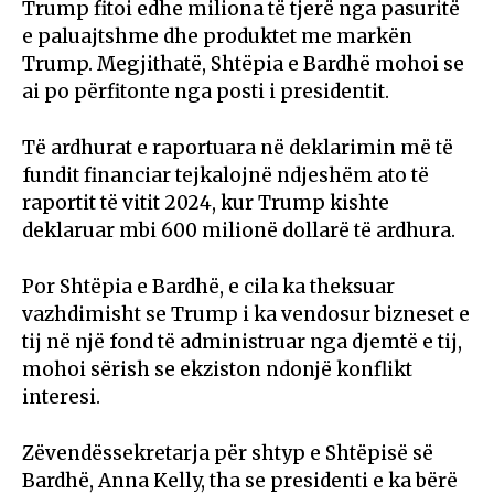
Trump fitoi edhe miliona të tjerë nga pasuritë
e paluajtshme dhe produktet me markën
Trump. Megjithatë, Shtëpia e Bardhë mohoi se
ai po përfitonte nga posti i presidentit.
Të ardhurat e raportuara në deklarimin më të
fundit financiar tejkalojnë ndjeshëm ato të
raportit të vitit 2024, kur Trump kishte
deklaruar mbi 600 milionë dollarë të ardhura.
Por Shtëpia e Bardhë, e cila ka theksuar
vazhdimisht se Trump i ka vendosur bizneset e
tij në një fond të administruar nga djemtë e tij,
mohoi sërish se ekziston ndonjë konflikt
interesi.
Zëvendëssekretarja për shtyp e Shtëpisë së
Bardhë, Anna Kelly, tha se presidenti e ka bërë