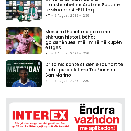
transferohet në Arabinë Saudite
te skuadra Al-Ettifaq
N.T.
-
6 August, 2026 - 12:38
Messi rikthehet me gola dhe
shkruan histori, bëhet
golashënuesi më i mirë në Kupën
e Ligës
N.T.
-
6 August, 2026 - 12:36
Drita nis sonte sfidën e raundit të
tretë, përballet me Tre Fiorin në
San Marino
N.T.
-
6 August, 2026 - 12:30