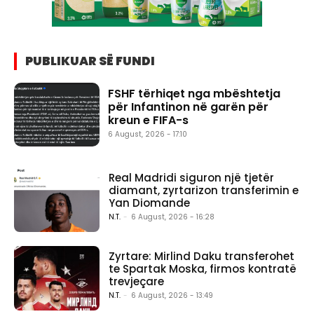
PUBLIKUAR SË FUNDI
FSHF tërhiqet nga mbështetja
për Infantinon në garën për
kreun e FIFA-s
6 August, 2026 - 17:10
Real Madridi siguron një tjetër
diamant, zyrtarizon transferimin e
Yan Diomande
N.T.
-
6 August, 2026 - 16:28
Zyrtare: Mirlind Daku transferohet
te Spartak Moska, firmos kontratë
trevjeçare
N.T.
-
6 August, 2026 - 13:49