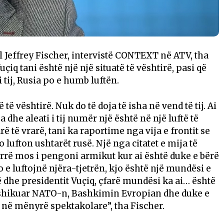
 Jeffrey Fischer, intervistë CONTEXT në ATV, tha
çiq tani është një një situatë të vështirë, pasi që
 tij, Rusia po e humb luftën.
 të vështirë. Nuk do të doja të isha në vend të tij. Ai
dhe aleati i tij numër një është në një luftë të
ë të vrarë, tani ka raportime nga vija e frontit se
ufton ushtarët rusë. Një nga citatet e mija të
rrë mos i pengoni armikut kur ai është duke e bërë
o e luftojnë njëra-tjetrën, kjo është një mundësi e
ë dhe presidentit Vuçiq, çfarë mundësi ka ai… është
 shikuar NATO-n, Bashkimin Evropian dhe duke e
on në mënyrë spektakolare”, tha Fischer.