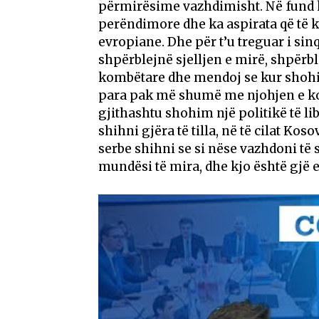
përmirësime vazhdimisht. Në fund k
perëndimore dhe ka aspirata që të 
evropiane. Dhe për t’u treguar i sin
shpërblejnë sjelljen e mirë, shpër
kombëtare dhe mendoj se kur shohim 
para pak më shumë me njohjen e k
gjithashtu shohim një politikë të li
shihni gjëra të tilla, në të cilat Kos
serbe shihni se si nëse vazhdoni të s
mundësi të mira, dhe kjo është gjë e