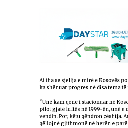
Ai tha se sjellja e mirë e Kosovës p
ka shënuar progres në disa tema të
“Unë kam qenë i stacionuar në Kosov
pilot gjatë luftës në 1999-ën, unë 
vendin. Por, këtu qëndron çështja. A
qëllojnë gjithmonë në herën e parë, p