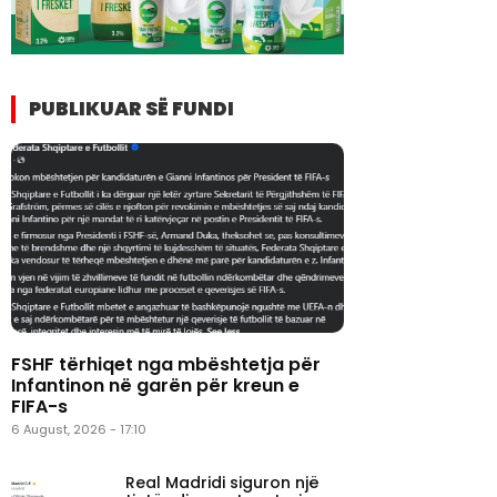
PUBLIKUAR SË FUNDI
FSHF tërhiqet nga mbështetja për
Infantinon në garën për kreun e
FIFA-s
6 August, 2026 - 17:10
Real Madridi siguron një