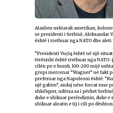
Atasheu ushtarak amerikan, kolonel
se presidenti i Serbisë, Aleksandar Vu
është i rrethuar nga NATO dhe aleti i
“Presidenti Vuçiq është në një situatë
tërësisht është rrethuar nga NATO-ja 
cilën po e humb, 100-200 mijë ushtar
grupi mercenar “Wagner” në fakt po l
preferuar nga Napoleoni është: “Ku
një gabim”, andaj nëse forcat ruse p
shkëlqyer, ndërsa sa i përket Serbis
duke e shikuar perëndimin, duke e
shikuar aleatin e tij i cili po dësht