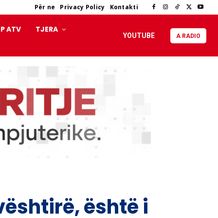
Për ne
Privacy Policy
Kontakti
P ATV
TJERA
YOUTUBE
A RADIO
vështirë, është i