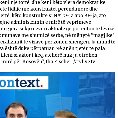
eni një tortë, dhe keni këto vlera demokratike
ketë lidhje me konstruktet perëndimore dhe
qertë, këto konstrukte si NATO-ja apo BE-ja, ato
blejnë administrimin e mirë të veprimeve
gjëra si kjo qeveri aktuale që po tenton të lëvizë
omunave me shumicë serbe, në mënyrë “magjike”
beralizimit të vizave për zonën shengen. Ju mund të
ova është duke përparuar. Në anën tjetër, te pala
illeni si aktor i keq, atëherë nuk ju ofrohen
 mirë për Kosovën”, tha Fischer. /atvlive.tv