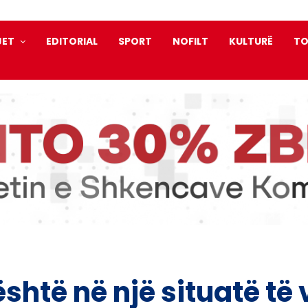
JET
EDITORIAL
SPORT
NOFILT
KULTURË
TO
shtë në një situatë të 