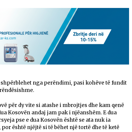
o shpërblehet nga perëndimi, pasi kohëve të fundit
 rëndësishme.
ë për dy vite si atashe i mbrojtjes dhe kam qenë
e dua Kosovën andaj jam pak i njëanshëm. E dua
rsyeja pse e dua Kosovën është se ata nuk ia
or është njëjtë si të bëhet një tortë dhe të ketë