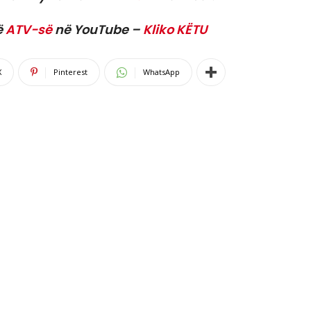
ë
ATV-së
në YouTube –
Kliko KËTU
X
Pinterest
WhatsApp