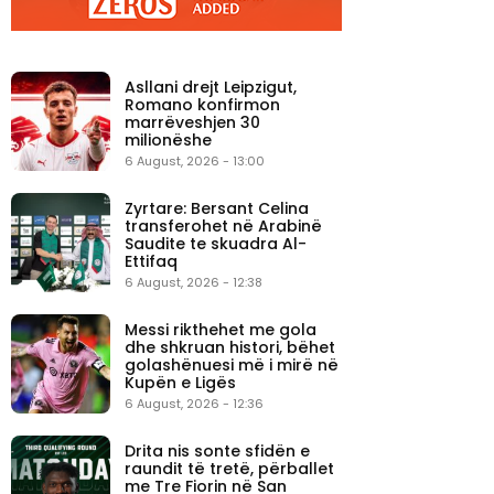
Asllani drejt Leipzigut,
Romano konfirmon
marrëveshjen 30
milionëshe
6 August, 2026 - 13:00
Zyrtare: Bersant Celina
transferohet në Arabinë
Saudite te skuadra Al-
Ettifaq
6 August, 2026 - 12:38
Messi rikthehet me gola
dhe shkruan histori, bëhet
golashënuesi më i mirë në
Kupën e Ligës
6 August, 2026 - 12:36
Drita nis sonte sfidën e
raundit të tretë, përballet
me Tre Fiorin në San