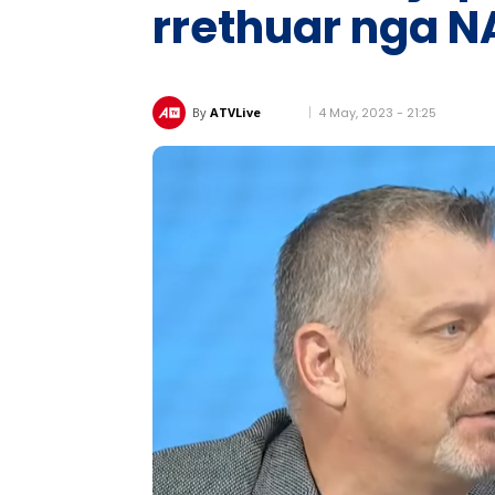
rrethuar nga NA
4 May, 2023 - 21:25
By
ATVLive