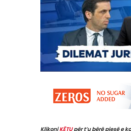
Klikoni
KËTU
për t’u bërë pjesë e ka