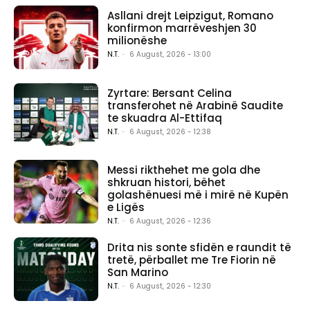
Asllani drejt Leipzigut, Romano
konfirmon marrëveshjen 30
milionëshe
N.T.
-
6 August, 2026 - 13:00
Zyrtare: Bersant Celina
transferohet në Arabinë Saudite
te skuadra Al-Ettifaq
N.T.
-
6 August, 2026 - 12:38
Messi rikthehet me gola dhe
shkruan histori, bëhet
golashënuesi më i mirë në Kupën
e Ligës
N.T.
-
6 August, 2026 - 12:36
Drita nis sonte sfidën e raundit të
tretë, përballet me Tre Fiorin në
San Marino
N.T.
-
6 August, 2026 - 12:30