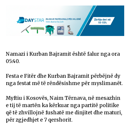
Namazi i Kurban Bajramit është falur nga ora
05:40.
Festa e Fitër dhe Kurban Bajramit përbëjnë dy
nga festat më të rëndësishme për myslimanët.
Myftiu i Kosovës, Naim Tërnava, në mesazhin
e tij të martën ka kërkuar nga partitë politike
që të zhvillojnë fushatë me dinjitet dhe maturi,
për zgjedhjet e 7 qershorit.