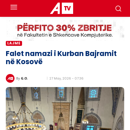
LAJME
Falet namazi i Kurban Bajramit
në Kosovë
27 May, 2026 - 07:36
By
G.O.