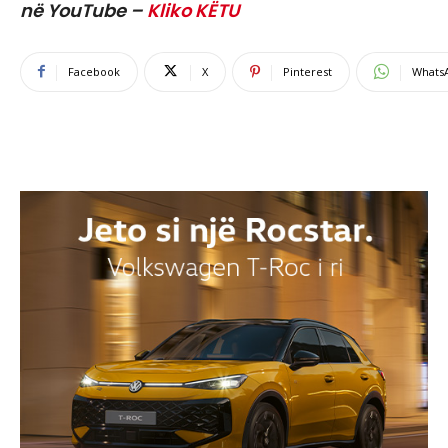
në YouTube –
Kliko KËTU
Facebook
X
Pinterest
Whats