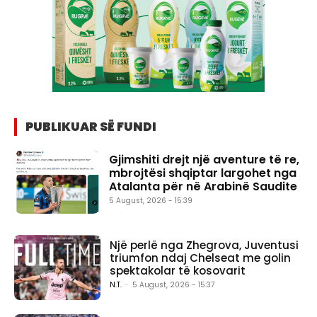
PUBLIKUAR SË FUNDI
Gjimshiti drejt një aventure të re,
mbrojtësi shqiptar largohet nga
Atalanta për në Arabinë Saudite
5 August, 2026 - 15:39
Një perlë nga Zhegrova, Juventusi
triumfon ndaj Chelseat me golin
spektakolar të kosovarit
N.T.
-
5 August, 2026 - 15:37