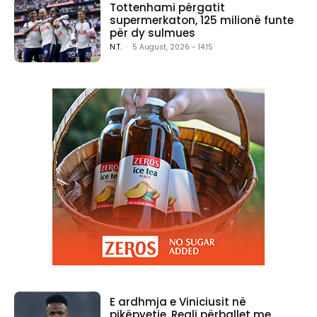
Tottenhami përgatit
supermerkaton, 125 milionë funte
për dy sulmues
N.T.
-
5 August, 2026 - 14:15
E ardhmja e Viniciusit në
pikëpyetje, Reali përballet me