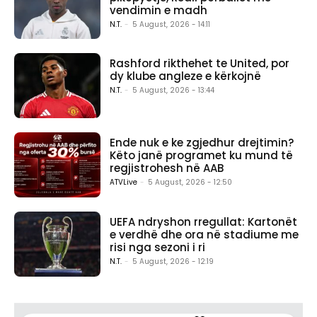
vendimin e madh
N.T.
-
5 August, 2026 - 14:11
Rashford rikthehet te United, por
dy klube angleze e kërkojnë
N.T.
-
5 August, 2026 - 13:44
Ende nuk e ke zgjedhur drejtimin?
Këto janë programet ku mund të
regjistrohesh në AAB
ATVLive
-
5 August, 2026 - 12:50
UEFA ndryshon rregullat: Kartonët
e verdhë dhe ora në stadiume me
risi nga sezoni i ri
N.T.
-
5 August, 2026 - 12:19