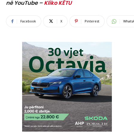
në YouTube –
Kliko KËTU
Facebook
X
Pinterest
Whats