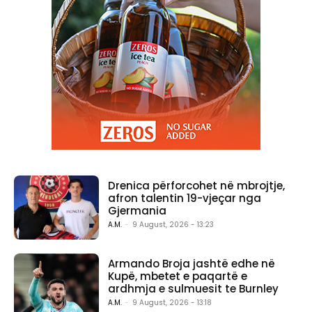
Drenica përforcohet në mbrojtje,
afron talentin 19-vjeçar nga
Gjermania
A.M.
-
9 August, 2026 - 13:23
Armando Broja jashtë edhe në
Kupë, mbetet e paqartë e
ardhmja e sulmuesit te Burnley
A.M.
-
9 August, 2026 - 13:18