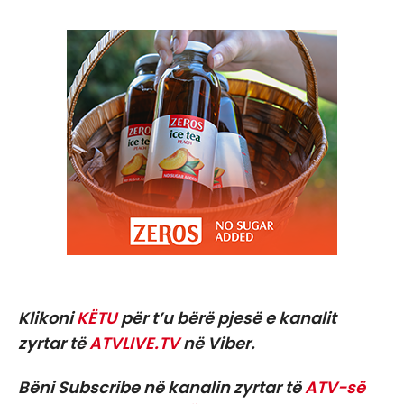
Klikoni
KËTU
për t’u bërë pjesë e kanalit
zyrtar të
ATVLIVE.TV
në Viber.
Bëni Subscribe në kanalin zyrtar të
ATV-së