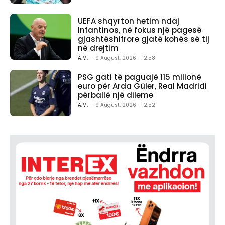
UEFA shqyrton hetim ndaj
Infantinos, në fokus një pagesë
gjashtëshifrore gjatë kohës së tij
në drejtim
A.M.
-
9 August, 2026 - 12:58
PSG gati të paguajë 115 milionë
euro për Arda Güler, Real Madridi
përballë një dileme
A.M.
-
9 August, 2026 - 12:52