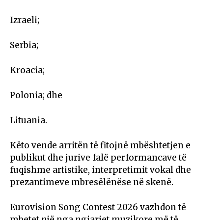
Izraeli;
Serbia;
Kroacia;
Polonia; dhe
Lituania.
Këto vende arritën të fitojnë mbështetjen e
publikut dhe jurive falë performancave të
fuqishme artistike, interpretimit vokal dhe
prezantimeve mbresëlënëse në skenë.
Eurovision Song Contest 2026 vazhdon të
mbetet një nga ngjarjet muzikore më të