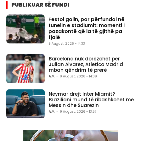
PUBLIKUAR SË FUNDI
Festoi golin, por përfundoi në
tunelin e stadiumit: momenti i
pazakontë që la të gjithë pa
fjalë
9 August, 2026 - 14:33
Barcelona nuk dorëzohet për
Julian Alvarez, Atletico Madrid
mban qëndrim të prerë
A.M.
-
9 August, 2026 - 14:09
Neymar drejt Inter Miamit?
Braziliani mund të ribashkohet me
Messin dhe Suarezin
A.M.
-
9 August, 2026 - 13:57