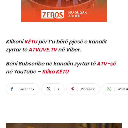
Klikoni
KËTU
për t’u bërë pjesë e kanalit
zyrtar të
ATVLIVE.TV
në Viber.
Bëni Subscribe në kanalin zyrtar të
ATV-së
në YouTube –
Kliko KËTU
Facebook
X
Pinterest
Whats