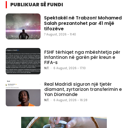
PUBLIKUAR SË FUNDI
Spektakël në Trabzon! Mohamed
Salah prezantohet par 41 mijë
tifozëve
7 August, 2026 - 11:40
FSHF tërhiqet nga mbështetja për
Infantinon në garën për kreun e
FIFA-s
N.T.
-
6 August, 2026 - 17:10
Real Madridi siguron një tjetër
diamant, zyrtarizon transferimin e
Yan Diomande
N.T.
-
6 August, 2026 - 16:28