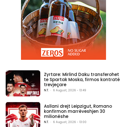
Zyrtare: Mirlind Daku transferohet
te Spartak Moska, firmos kontratë
trevjeçare
N.T.
-
6 August, 2026 - 13:49
Asllani drejt Leipzigut, Romano
konfirmon marrëveshjen 30
milionëshe
N.T.
-
6 August, 2026 - 13:00