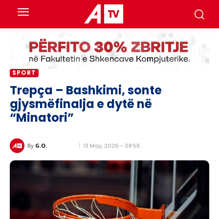
SPORT
Trepça – Bashkimi, sonte
gjysmëfinalja e dytë në
“Minatori”
13 May, 2026 - 08:56
By
G.O.