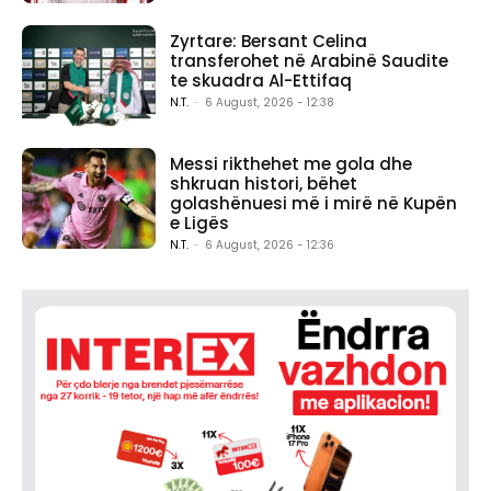
Zyrtare: Bersant Celina
transferohet në Arabinë Saudite
te skuadra Al-Ettifaq
N.T.
-
6 August, 2026 - 12:38
Messi rikthehet me gola dhe
shkruan histori, bëhet
golashënuesi më i mirë në Kupën
e Ligës
N.T.
-
6 August, 2026 - 12:36