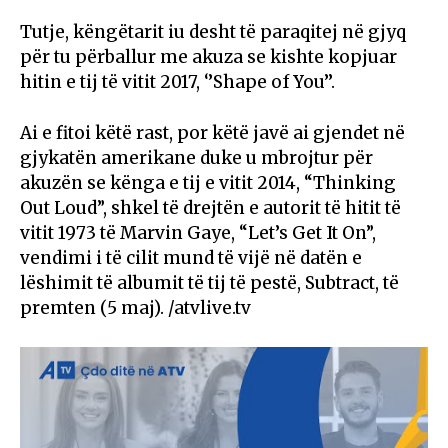
Tutje, këngëtarit iu desht të paraqitej në gjyq
për tu përballur me akuza se kishte kopjuar
hitin e tij të vitit 2017, ‘’Shape of You’’.
Ai e fitoi këtë rast, por këtë javë ai gjendet në
gjykatën amerikane duke u mbrojtur për
akuzën se kënga e tij e vitit 2014, “Thinking
Out Loud”, shkel të drejtën e autorit të hitit të
vitit 1973 të Marvin Gaye, “Let’s Get It On”,
vendimi i të cilit mund të vijë në datën e
lëshimit të albumit të tij të pestë, Subtract, të
premten (5 maj). /atvlive.tv