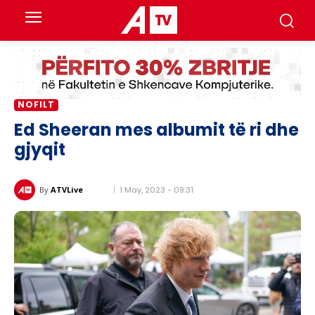
NOFILT
Ed Sheeran mes albumit të ri dhe
gjyqit
1 May, 2023 - 09:31
By
ATVLive