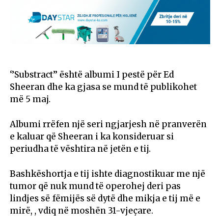
‘’Substract’’ është albumi I pestë për Ed
Sheeran dhe ka gjasa se mund të publikohet
më 5 maj.
Albumi rrëfen një seri ngjarjesh në pranverën
e kaluar që Sheeran i ka konsideruar si
periudha të vështira në jetën e tij.
Bashkëshortja e tij ishte diagnostikuar me një
tumor që nuk mund të operohej deri pas
lindjes së fëmijës së dytë dhe mikja e tij më e
mirë, , vdiq në moshën 31-vjeçare.