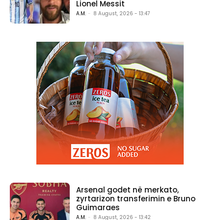
Lionel Messit
A.M.
-
8 August, 2026 - 13:47
Arsenal godet në merkato,
zyrtarizon transferimin e Bruno
Guimaraes
A.M.
-
8 August, 2026 - 13:42