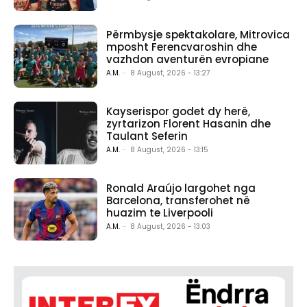
Përmbysje spektakolare, Mitrovica
mposht Ferencvaroshin dhe
vazhdon aventurën evropiane
A.M.
-
8 August, 2026 - 13:27
Kayserispor godet dy herë,
zyrtarizon Florent Hasanin dhe
Taulant Seferin
A.M.
-
8 August, 2026 - 13:15
Ronald Araújo largohet nga
Barcelona, transferohet në
huazim te Liverpooli
A.M.
-
8 August, 2026 - 13:03