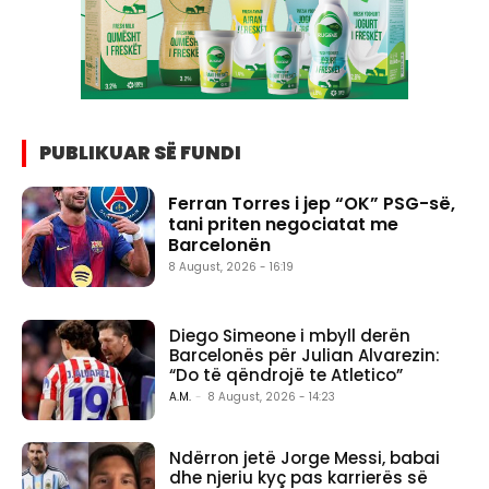
PUBLIKUAR SË FUNDI
Ferran Torres i jep “OK” PSG-së,
tani priten negociatat me
Barcelonën
8 August, 2026 - 16:19
Diego Simeone i mbyll derën
Barcelonës për Julian Alvarezin:
“Do të qëndrojë te Atletico”
A.M.
-
8 August, 2026 - 14:23
Ndërron jetë Jorge Messi, babai
dhe njeriu kyç pas karrierës së