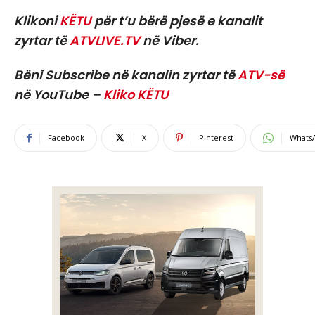
Klikoni
KËTU
për t’u bërë pjesë e kanalit
zyrtar të
ATVLIVE.TV
në Viber.
Bëni Subscribe në kanalin zyrtar të
ATV-së
në YouTube –
Kliko KËTU
Facebook
X
Pinterest
Whats