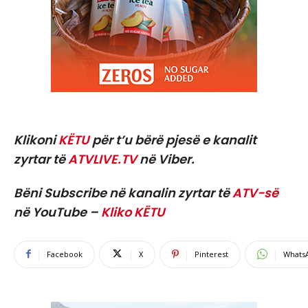
Klikoni
KËTU
për t’u bërë pjesë e kanalit
zyrtar të
ATVLIVE.TV
në Viber.
Bëni Subscribe në kanalin zyrtar të
ATV-së
në YouTube –
Kliko KËTU
Facebook
X
Pinterest
Whats