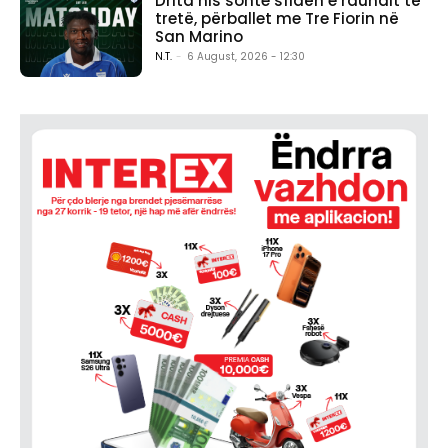
Drita nis sonte sfidën e raundit të
tretë, përballet me Tre Fiorin në
San Marino
N.T.
-
6 August, 2026 - 12:30