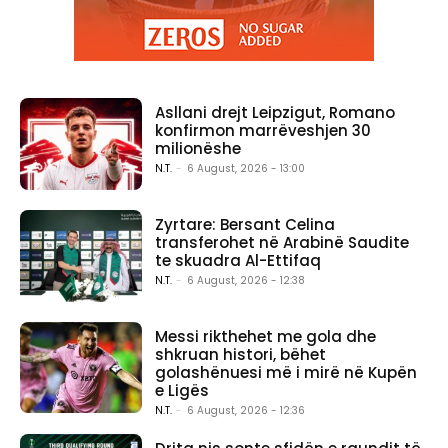
Asllani drejt Leipzigut, Romano
konfirmon marrëveshjen 30
milionëshe
N.T.
-
6 August, 2026 - 13:00
Zyrtare: Bersant Celina
transferohet në Arabinë Saudite
te skuadra Al-Ettifaq
N.T.
-
6 August, 2026 - 12:38
Messi rikthehet me gola dhe
shkruan histori, bëhet
golashënuesi më i mirë në Kupën
e Ligës
N.T.
-
6 August, 2026 - 12:36