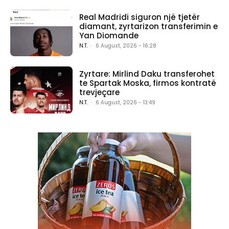
Real Madridi siguron një tjetër
diamant, zyrtarizon transferimin e
Yan Diomande
N.T.
-
6 August, 2026 - 16:28
Zyrtare: Mirlind Daku transferohet
te Spartak Moska, firmos kontratë
trevjeçare
N.T.
-
6 August, 2026 - 13:49