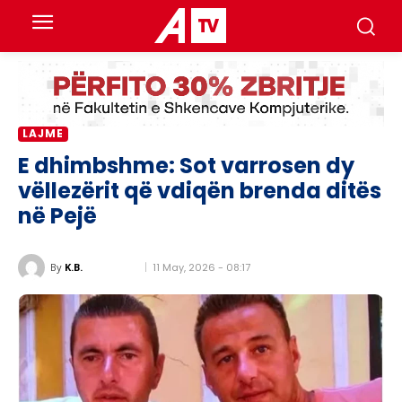
LAJME
E dhimbshme: Sot varrosen dy
vëllezërit që vdiqën brenda ditës
në Pejë
11 May, 2026 - 08:17
By
K.B.