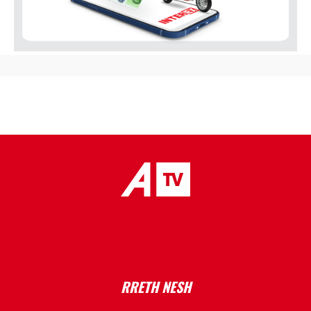
placeholder text
RRETH NESH