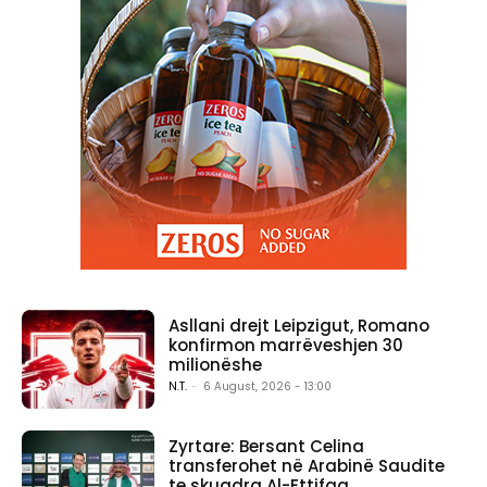
Asllani drejt Leipzigut, Romano
konfirmon marrëveshjen 30
milionëshe
N.T.
-
6 August, 2026 - 13:00
Zyrtare: Bersant Celina
transferohet në Arabinë Saudite
te skuadra Al-Ettifaq