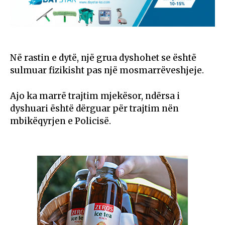
Në rastin e dytë, një grua dyshohet se është
sulmuar fizikisht pas një mosmarrëveshjeje.
Ajo ka marrë trajtim mjekësor, ndërsa i
dyshuari është dërguar për trajtim nën
mbikëqyrjen e Policisë.