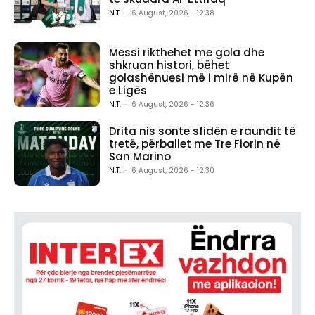
N.T.
-
6 August, 2026 - 12:38
Messi rikthehet me gola dhe
shkruan histori, bëhet
golashënuesi më i mirë në Kupën
e Ligës
N.T.
-
6 August, 2026 - 12:36
Drita nis sonte sfidën e raundit të
tretë, përballet me Tre Fiorin në
San Marino
N.T.
-
6 August, 2026 - 12:30