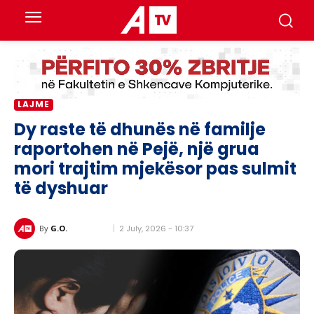
LAJME
Dy raste të dhunës në familje
raportohen në Pejë, një grua
mori trajtim mjekësor pas sulmit
të dyshuar
2 July, 2026 - 10:37
By
G.O.