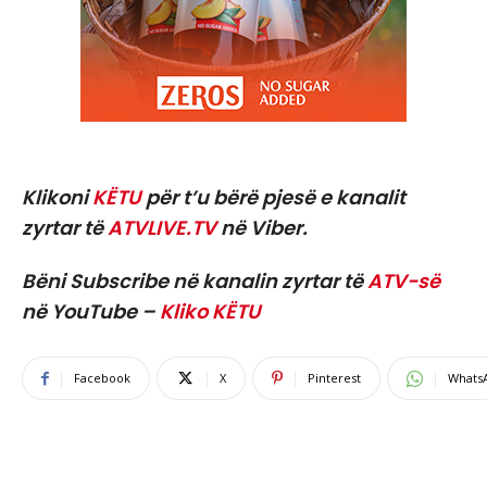
Klikoni
KËTU
për t’u bërë pjesë e kanalit
zyrtar të
ATVLIVE.TV
në Viber.
Bëni Subscribe në kanalin zyrtar të
ATV-së
në YouTube –
Kliko KËTU
Facebook
X
Pinterest
Whats