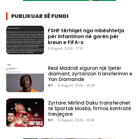
PUBLIKUAR SË FUNDI
FSHF tërhiqet nga mbështetja
për Infantinon në garën për
kreun e FIFA-s
6 August, 2026 - 17:10
Real Madridi siguron një tjetër
diamant, zyrtarizon transferimin e
Yan Diomande
N.T.
-
6 August, 2026 - 16:28
Zyrtare: Mirlind Daku transferohet
te Spartak Moska, firmos kontratë
trevjeçare
N.T.
-
6 August, 2026 - 13:49