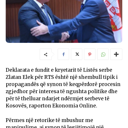
Deklarata e fundit e kryetarit të Listës serbe
Zlatan Elek për RTS është një shembull tipik i
propagandës që synon të keqpërdorë procesin
zgjedhor për interesa të ngushta politike dhe
për të thelluar ndarjet ndërmjet serbeve të
Kosovës, raporton Ekonomia Online.
Përmes një retorike të mbushur me
manipulime, ai synon të legjitimojë një