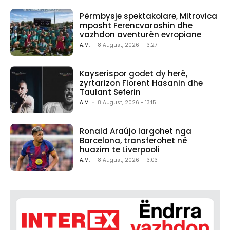
Përmbysje spektakolare, Mitrovica
mposht Ferencvaroshin dhe
vazhdon aventurën evropiane
A.M.
-
8 August, 2026 - 13:27
Kayserispor godet dy herë,
zyrtarizon Florent Hasanin dhe
Taulant Seferin
A.M.
-
8 August, 2026 - 13:15
Ronald Araújo largohet nga
Barcelona, transferohet në
huazim te Liverpooli
A.M.
-
8 August, 2026 - 13:03