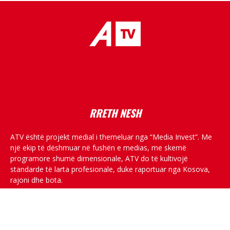
placeholder text
RRETH NESH
ATV është projekt medial i themeluar nga “Media Invest”. Me
një ekip të dëshmuar në fushën e medias, me skemë
programore shumë dimensionale, ATV do të kultivojë
standarde të larta profesionale, duke raportuar nga Kosova,
rajoni dhe bota.
RRJETET SOCIALE