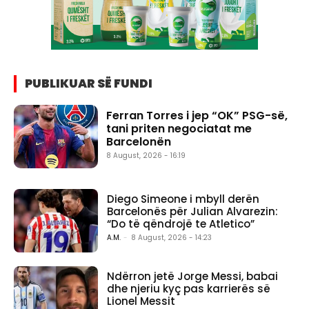
PUBLIKUAR SË FUNDI
Ferran Torres i jep “OK” PSG-së,
tani priten negociatat me
Barcelonën
8 August, 2026 - 16:19
Diego Simeone i mbyll derën
Barcelonës për Julian Alvarezin:
“Do të qëndrojë te Atletico”
A.M.
-
8 August, 2026 - 14:23
Ndërron jetë Jorge Messi, babai
dhe njeriu kyç pas karrierës së
Lionel Messit