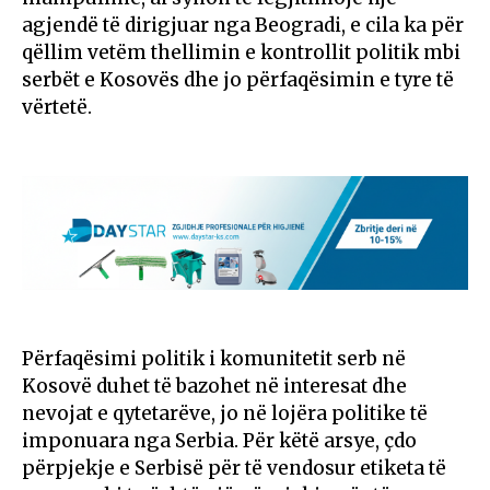
agjendë të dirigjuar nga Beogradi, e cila ka për
qëllim vetëm thellimin e kontrollit politik mbi
serbët e Kosovës dhe jo përfaqësimin e tyre të
vërtetë.
Përfaqësimi politik i komunitetit serb në
Kosovë duhet të bazohet në interesat dhe
nevojat e qytetarëve, jo në lojëra politike të
imponuara nga Serbia. Për këtë arsye, çdo
përpjekje e Serbisë për të vendosur etiketa të