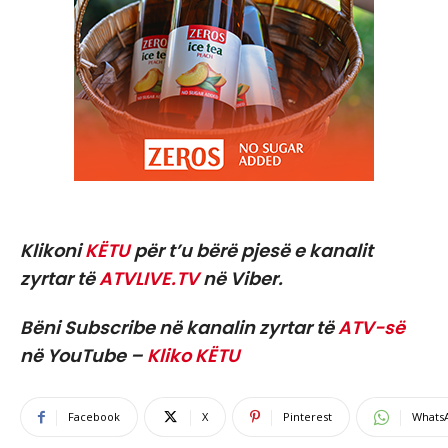
Klikoni
KËTU
për t’u bërë pjesë e kanalit
zyrtar të
ATVLIVE.TV
në Viber.
Bëni Subscribe në kanalin zyrtar të
ATV-së
në YouTube –
Kliko KËTU
Facebook
X
Pinterest
Whats