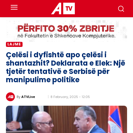
LAJME
Çelësi i dyfishtë apo çelësi i
shantazhit? Deklarata e Elek: Një
tjetër tentativë e Serbisë për
manipulime politike
8 February, 2025 - 12:05
By
ATVLive