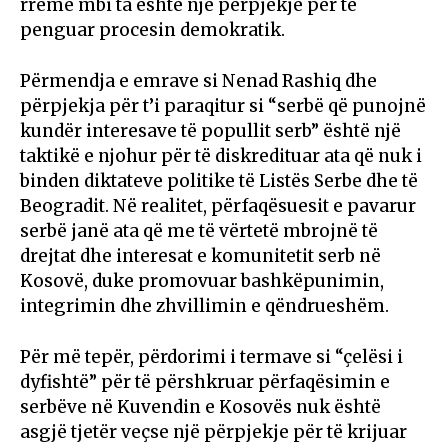
rreme mbi ta është një përpjekje për të
penguar procesin demokratik.
Përmendja e emrave si Nenad Rashiq dhe
përpjekja për t’i paraqitur si “serbë që punojnë
kundër interesave të popullit serb” është një
taktikë e njohur për të diskredituar ata që nuk i
binden diktateve politike të Listës Serbe dhe të
Beogradit. Në realitet, përfaqësuesit e pavarur
serbë janë ata që me të vërtetë mbrojnë të
drejtat dhe interesat e komunitetit serb në
Kosovë, duke promovuar bashkëpunimin,
integrimin dhe zhvillimin e qëndrueshëm.
Për më tepër, përdorimi i termave si “çelësi i
dyfishtë” për të përshkruar përfaqësimin e
serbëve në Kuvendin e Kosovës nuk është
asgjë tjetër veçse një përpjekje për të krijuar