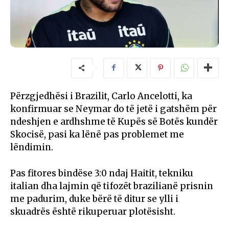
Përzgjedhësi i Brazilit,
Carlo Ancelotti
, ka
konfirmuar se
Neymar
do të jetë i gatshëm për
ndeshjen e ardhshme të Kupës së Botës kundër
Skocisë, pasi ka lënë pas problemet me
lëndimin.
Pas fitores bindëse 3:0 ndaj Haitit, tekniku
italian dha lajmin që tifozët brazilianë prisnin
me padurim, duke bërë të ditur se ylli i
skuadrës është rikuperuar plotësisht.