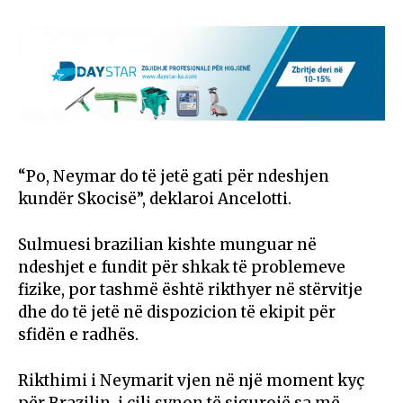
“Po, Neymar do të jetë gati për ndeshjen
kundër Skocisë”, deklaroi Ancelotti.
Sulmuesi brazilian kishte munguar në
ndeshjet e fundit për shkak të problemeve
fizike, por tashmë është rikthyer në stërvitje
dhe do të jetë në dispozicion të ekipit për
sfidën e radhës.
Rikthimi i Neymarit vjen në një moment kyç
për Brazilin, i cili synon të sigurojë sa më