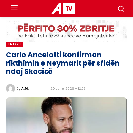
SPORT
Carlo Ancelotti konfirmon
rikthimin e Neymarit për sfidën
ndaj Skocisë
20 June, 2026 - 12:38
By
A.M.