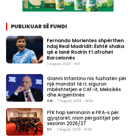
PUBLIKUAR SË FUNDI
Fernando Morientes shpërthen
ndaj Real Madridit: Është shaka
që e lanë Rodrin t’i afrohet
Barcelonës
7 August, 2026 - 16:11
Gianni Infantino nis fushatën për
një mandat të ri, siguron
mbështetjen e CAF-it, Meksikës
dhe Argjentinës
A.M.
-
7 August, 2026 - 14:50
FFK hap seminarin e FIFA-s për
gjyqtarët, nisin përgatitjet për
sezonin 2026/27
N.T.
-
7 August, 2026 - 13:38