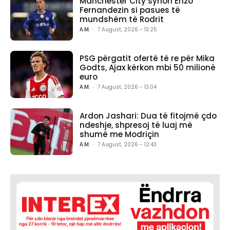
Manchester City synon Enzo
Fernandezin si pasues të
mundshëm të Rodrit
A.M.
-
7 August, 2026 - 13:25
PSG përgatit ofertë të re për Mika
Godts, Ajax kërkon mbi 50 milionë
euro
A.M.
-
7 August, 2026 - 13:04
Ardon Jashari: Dua të fitojmë çdo
ndeshje, shpresoj të luaj më
shumë me Modriçin
A.M.
-
7 August, 2026 - 12:43