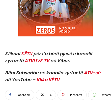
Klikoni
KËTU
për t’u bërë pjesë e kanalit
zyrtar të
ATVLIVE.TV
në Viber.
Bëni Subscribe në kanalin zyrtar të
ATV-së
në YouTube –
Kliko KËTU
Facebook
X
Pinterest
Whats