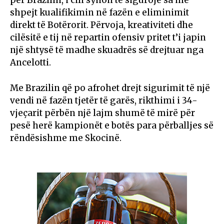
shpejt kualifikimin në fazën e eliminimit
direkt të Botërorit. Përvoja, kreativiteti dhe
cilësitë e tij në repartin ofensiv pritet t’i japin
një shtysë të madhe skuadrës së drejtuar nga
Ancelotti.
Me Brazilin që po afrohet drejt sigurimit të një
vendi në fazën tjetër të garës, rikthimi i 34-
vjeçarit përbën një lajm shumë të mirë për
pesë herë kampionët e botës para përballjes së
rëndësishme me Skocinë.