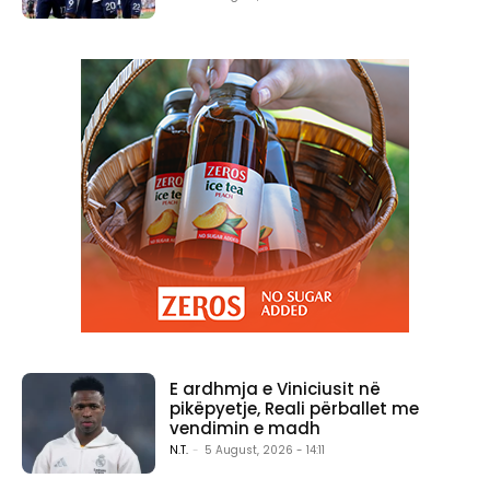
E ardhmja e Viniciusit në
pikëpyetje, Reali përballet me
vendimin e madh
N.T.
-
5 August, 2026 - 14:11