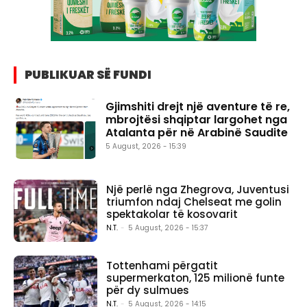
PUBLIKUAR SË FUNDI
Gjimshiti drejt një aventure të re,
mbrojtësi shqiptar largohet nga
Atalanta për në Arabinë Saudite
5 August, 2026 - 15:39
Një perlë nga Zhegrova, Juventusi
triumfon ndaj Chelseat me golin
spektakolar të kosovarit
N.T.
-
5 August, 2026 - 15:37
Tottenhami përgatit
supermerkaton, 125 milionë funte
për dy sulmues
N.T.
-
5 August, 2026 - 14:15