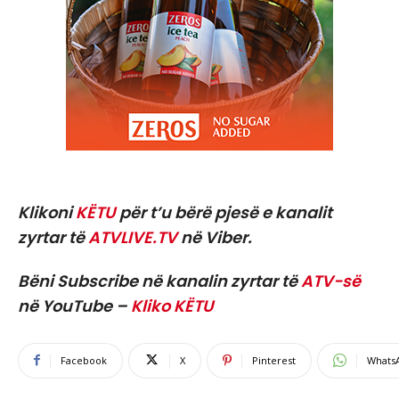
Klikoni
KËTU
për t’u bërë pjesë e kanalit
zyrtar të
ATVLIVE.TV
në Viber.
Bëni Subscribe në kanalin zyrtar të
ATV-së
në YouTube –
Kliko KËTU
Facebook
X
Pinterest
Whats