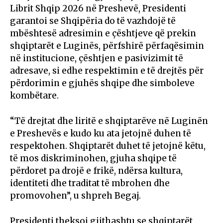
Librit Shqip 2026 në Preshevë, Presidenti
garantoi se Shqipëria do të vazhdojë të
mbështesë adresimin e çështjeve që prekin
shqiptarët e Luginës, përfshirë përfaqësimin
në institucione, çështjen e pasivizimit të
adresave, si edhe respektimin e të drejtës për
përdorimin e gjuhës shqipe dhe simboleve
kombëtare.
“Të drejtat dhe liritë e shqiptarëve në Luginën
e Preshevës e kudo ku ata jetojnë duhen të
respektohen. Shqiptarët duhet të jetojnë këtu,
të mos diskriminohen, gjuha shqipe të
përdoret pa drojë e frikë, ndërsa kultura,
identiteti dhe traditat të mbrohen dhe
promovohen”, u shpreh Begaj.
Presidenti theksoi gjithashtu se shqiptarët