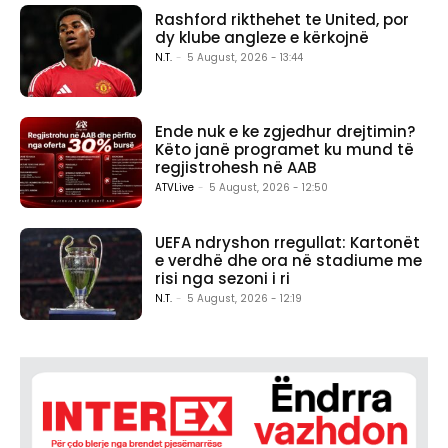
Rashford rikthehet te United, por
dy klube angleze e kërkojnë
N.T.
-
5 August, 2026 - 13:44
Ende nuk e ke zgjedhur drejtimin?
Këto janë programet ku mund të
regjistrohesh në AAB
ATVLive
-
5 August, 2026 - 12:50
UEFA ndryshon rregullat: Kartonët
e verdhë dhe ora në stadiume me
risi nga sezoni i ri
N.T.
-
5 August, 2026 - 12:19