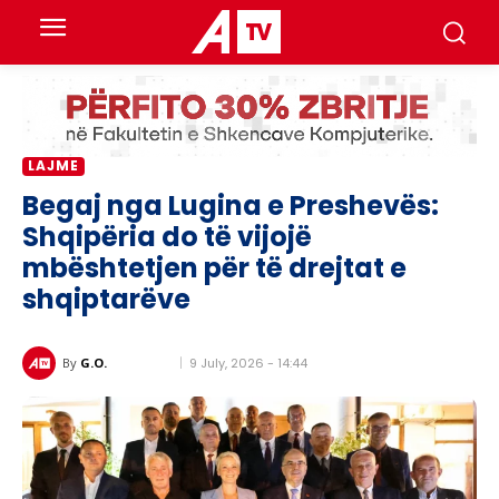
LAJME
Begaj nga Lugina e Preshevës:
Shqipëria do të vijojë
mbështetjen për të drejtat e
shqiptarëve
9 July, 2026 - 14:44
By
G.O.