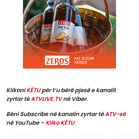
Klikoni
KËTU
për t’u bërë pjesë e kanalit
zyrtar të
ATVLIVE.TV
në Viber.
Bëni Subscribe në kanalin zyrtar të
ATV-së
në YouTube –
Kliko KËTU