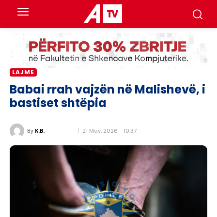
LAJME
Babai rrah vajzën në Malishevë, i
bastiset shtëpia
21 May, 2026 - 10:37
By
K.B.