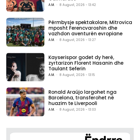
A.M.
-
8 August, 2026 - 13:42
Përmbysje spektakolare, Mitrovica
mposht Ferencvaroshin dhe
vazhdon aventurën evropiane
A.M.
-
8 August, 2026 - 13:27
Kayserispor godet dy herë,
zyrtarizon Florent Hasanin dhe
Taulant Seferin
A.M.
-
8 August, 2026 - 13:15
Ronald Araújo largohet nga
Barcelona, transferohet në
huazim te Liverpooli
A.M.
-
8 August, 2026 - 13:03