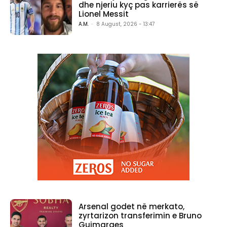
dhe njeriu kyç pas karrierës së
Lionel Messit
A.M.
-
8 August, 2026 - 13:47
Arsenal godet në merkato,
zyrtarizon transferimin e Bruno
Guimaraes