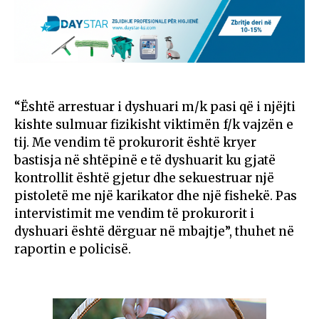
“Është arrestuar i dyshuari m/k pasi që i njëjti
kishte sulmuar fizikisht viktimën f/k vajzën e
tij. Me vendim të prokurorit është kryer
bastisja në shtëpinë e të dyshuarit ku gjatë
kontrollit është gjetur dhe sekuestruar një
pistoletë me një karikator dhe një fishekë. Pas
intervistimit me vendim të prokurorit i
dyshuari është dërguar në mbajtje”, thuhet në
raportin e policisë.