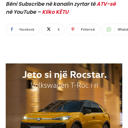
Bëni Subscribe në kanalin zyrtar të
ATV-së
në YouTube –
Kliko KËTU
Facebook
X
Pinterest
Whats