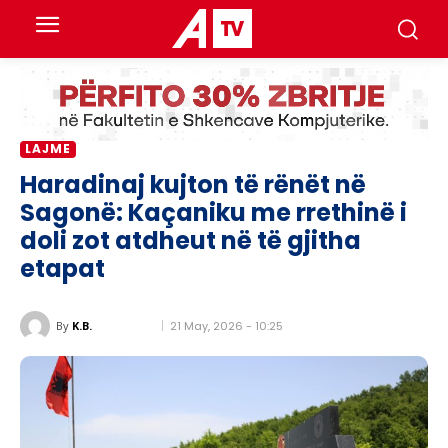
LAJME
Haradinaj kujton të rënët në
Sagonë: Kaçaniku me rrethinë i
doli zot atdheut në të gjitha
etapat
21 May, 2026 - 10:25
By
K.B.