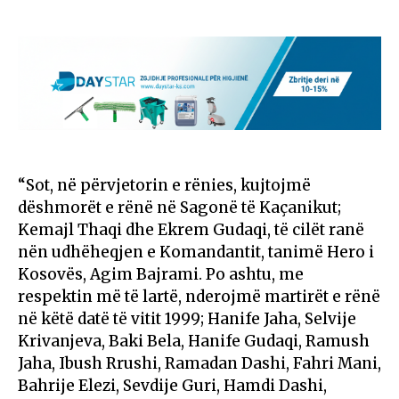
“Sot, në përvjetorin e rënies, kujtojmë
dëshmorët e rënë në Sagonë të Kaçanikut;
Kemajl Thaqi dhe Ekrem Gudaqi, të cilët ranë
nën udhëheqjen e Komandantit, tanimë Hero i
Kosovës, Agim Bajrami. Po ashtu, me
respektin më të lartë, nderojmë martirët e rënë
në këtë datë të vitit 1999; Hanife Jaha, Selvije
Krivanjeva, Baki Bela, Hanife Gudaqi, Ramush
Jaha, Ibush Rrushi, Ramadan Dashi, Fahri Mani,
Bahrije Elezi, Sevdije Guri, Hamdi Dashi,