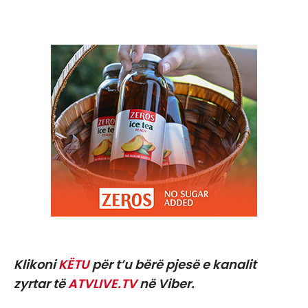
Klikoni
KËTU
për t’u bërë pjesë e kanalit
zyrtar të
ATVLIVE.TV
në Viber.