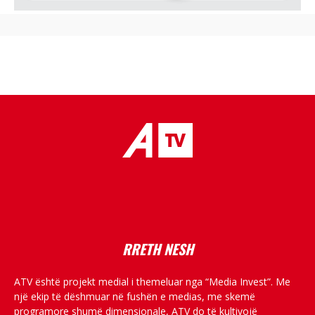
placeholder text
RRETH NESH
ATV është projekt medial i themeluar nga “Media Invest”. Me
një ekip të dëshmuar në fushën e medias, me skemë
programore shumë dimensionale, ATV do të kultivojë