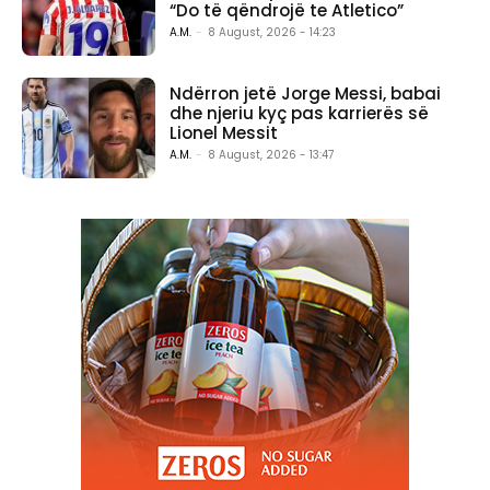
“Do të qëndrojë te Atletico”
A.M.
-
8 August, 2026 - 14:23
Ndërron jetë Jorge Messi, babai
dhe njeriu kyç pas karrierës së
Lionel Messit
A.M.
-
8 August, 2026 - 13:47