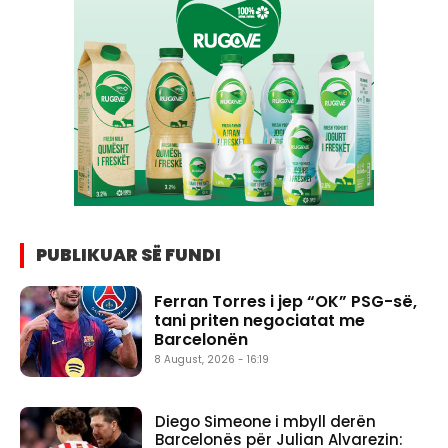
PUBLIKUAR SË FUNDI
Ferran Torres i jep “OK” PSG-së,
tani priten negociatat me
Barcelonën
8 August, 2026 - 16:19
Diego Simeone i mbyll derën
Barcelonës për Julian Alvarezin: