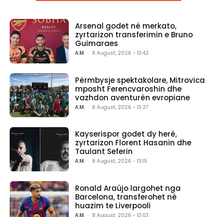
Arsenal godet në merkato,
zyrtarizon transferimin e Bruno
Guimaraes
A.M.
-
8 August, 2026 - 13:42
Përmbysje spektakolare, Mitrovica
mposht Ferencvaroshin dhe
vazhdon aventurën evropiane
A.M.
-
8 August, 2026 - 13:27
Kayserispor godet dy herë,
zyrtarizon Florent Hasanin dhe
Taulant Seferin
A.M.
-
8 August, 2026 - 13:15
Ronald Araújo largohet nga
Barcelona, transferohet në
huazim te Liverpooli
A.M.
-
8 August, 2026 - 13:03