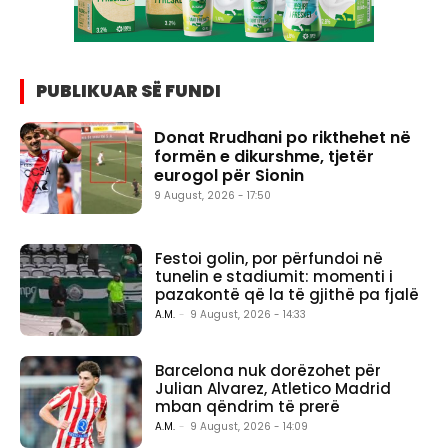
PUBLIKUAR SË FUNDI
Donat Rrudhani po rikthehet në
formën e dikurshme, tjetër
eurogol për Sionin
9 August, 2026 - 17:50
Festoi golin, por përfundoi në
tunelin e stadiumit: momenti i
pazakontë që la të gjithë pa fjalë
A.M.
-
9 August, 2026 - 14:33
Barcelona nuk dorëzohet për
Julian Alvarez, Atletico Madrid
mban qëndrim të prerë
A.M.
-
9 August, 2026 - 14:09