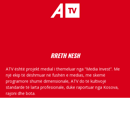
placeholder text
RRETH NESH
ATV është projekt medial i themeluar nga “Media Invest”. Me
një ekip të dëshmuar në fushën e medias, me skemë
programore shumë dimensionale, ATV do të kultivojë
standarde të larta profesionale, duke raportuar nga Kosova,
rajoni dhe bota.
RRJETET SOCIALE