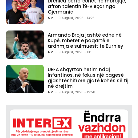
Drenica përforcohet në mbrojtje,
afron talentin 19-vjeçar nga
Gjermania
A.M.
-
9 August, 2026 - 13:23
Armando Broja jashtë edhe në
Kupë, mbetet e paqartë e
ardhmja e sulmuesit te Burnley
A.M.
-
9 August, 2026 - 13:18
UEFA shqyrton hetim ndaj
Infantinos, në fokus një pagesë
gjashtëshifrore gjatë kohës së tij
në drejtim
A.M.
-
9 August, 2026 - 12:58