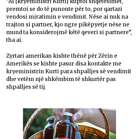
“Ai [kryeministri Kurti] kuptoi shqetësimet,
premtoi se do të punonte për to, por qartazi
vendosi miratimin e vendimit. Nëse ai nuk na
trajton si partner, kjo ngre pikëpyetje nëse ne
mund ta konsiderojmë këtë qeveri si partnere”,
tha ai.
Zyrtari amerikan kishte thënë për Zërin e
Amerikës se kishte pasur disa kontakte me
kryeministrin Kurti para shpalljes së vendimit
dhe vetëm një shkëmbim të shkurtër pas
shpalljes së tij.