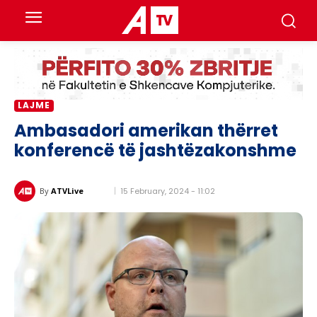
LAJME
Ambasadori amerikan thërret
konferencë të jashtëzakonshme
15 February, 2024 - 11:02
By
ATVLive