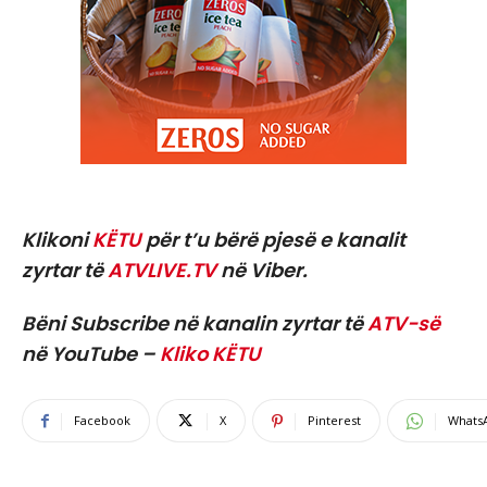
Klikoni
KËTU
për t’u bërë pjesë e kanalit
zyrtar të
ATVLIVE.TV
në Viber.
Bëni Subscribe në kanalin zyrtar të
ATV-së
në YouTube –
Kliko KËTU
Facebook
X
Pinterest
Whats