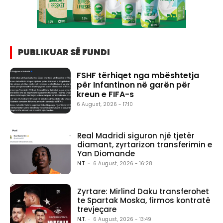
PUBLIKUAR SË FUNDI
FSHF tërhiqet nga mbështetja
për Infantinon në garën për
kreun e FIFA-s
6 August, 2026 - 17:10
Real Madridi siguron një tjetër
diamant, zyrtarizon transferimin e
Yan Diomande
N.T.
-
6 August, 2026 - 16:28
Zyrtare: Mirlind Daku transferohet
te Spartak Moska, firmos kontratë
trevjeçare
N.T.
-
6 August, 2026 - 13:49