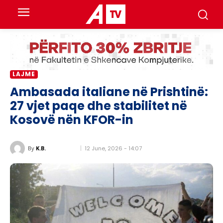
LAJME
Ambasada italiane në Prishtinë:
27 vjet paqe dhe stabilitet në
Kosovë nën KFOR-in
12 June, 2026 - 14:07
By
K.B.