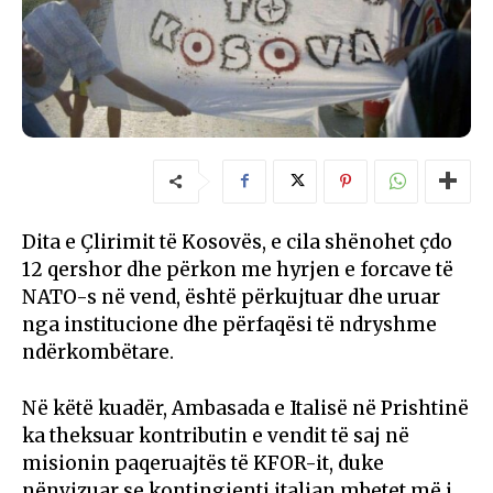
Dita e Çlirimit të Kosovës, e cila shënohet çdo
12 qershor dhe përkon me hyrjen e forcave të
NATO-s në vend, është përkujtuar dhe uruar
nga institucione dhe përfaqësi të ndryshme
ndërkombëtare.
Në këtë kuadër, Ambasada e Italisë në Prishtinë
ka theksuar kontributin e vendit të saj në
misionin paqeruajtës të KFOR-it, duke
nënvizuar se kontingjenti italian mbetet më i