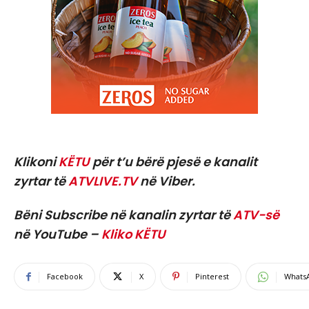
Klikoni
KËTU
për t’u bërë pjesë e kanalit
zyrtar të
ATVLIVE.TV
në Viber.
Bëni Subscribe në kanalin zyrtar të
ATV-së
në YouTube –
Kliko KËTU
Facebook
X
Pinterest
Whats