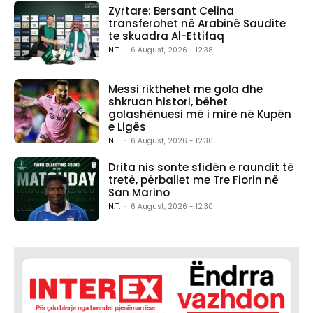
Zyrtare: Bersant Celina
transferohet në Arabinë Saudite
te skuadra Al-Ettifaq
N.T.
-
6 August, 2026 - 12:38
Messi rikthehet me gola dhe
shkruan histori, bëhet
golashënuesi më i mirë në Kupën
e Ligës
N.T.
-
6 August, 2026 - 12:36
Drita nis sonte sfidën e raundit të
tretë, përballet me Tre Fiorin në
San Marino
N.T.
-
6 August, 2026 - 12:30