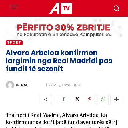
SPORT
Alvaro Arbeloa konfirmon
largimin nga Real Madridi pas
fundit të sezonit
22 May, 2026 - 11:52
By
A.M.
Trajneri i
Real Madrid
,
Alvaro Arbeloa
, ka
konfirmuar se do t’i japë fund aventurës së tij