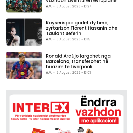
vazhdon aventurën evropiane
A.M.
-
8 August, 2026 - 13:27
Kayserispor godet dy herë,
zyrtarizon Florent Hasanin dhe
Taulant Seferin
A.M.
-
8 August, 2026 - 13:15
Ronald Araújo largohet nga
Barcelona, transferohet në
huazim te Liverpooli
A.M.
-
8 August, 2026 - 13:03