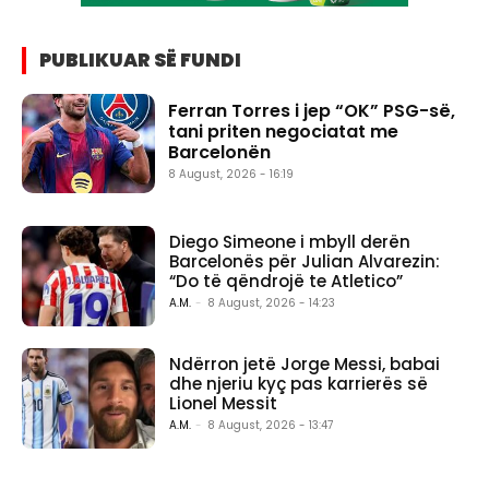
PUBLIKUAR SË FUNDI
Ferran Torres i jep “OK” PSG-së,
tani priten negociatat me
Barcelonën
8 August, 2026 - 16:19
Diego Simeone i mbyll derën
Barcelonës për Julian Alvarezin:
“Do të qëndrojë te Atletico”
A.M.
-
8 August, 2026 - 14:23
Ndërron jetë Jorge Messi, babai
dhe njeriu kyç pas karrierës së
Lionel Messit
A.M.
-
8 August, 2026 - 13:47