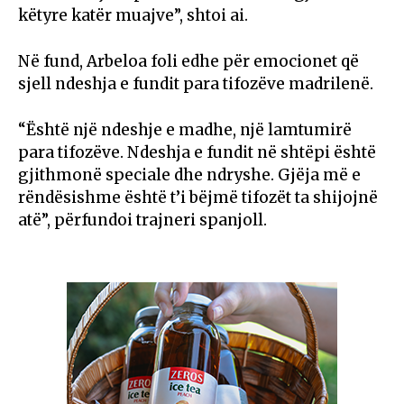
këtyre katër muajve”, shtoi ai.
Në fund, Arbeloa foli edhe për emocionet që
sjell ndeshja e fundit para tifozëve madrilenë.
“Është një ndeshje e madhe, një lamtumirë
para tifozëve. Ndeshja e fundit në shtëpi është
gjithmonë speciale dhe ndryshe. Gjëja më e
rëndësishme është t’i bëjmë tifozët ta shijojnë
atë”, përfundoi trajneri spanjoll.