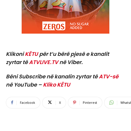
Klikoni
KËTU
për t’u bërë pjesë e kanalit
zyrtar të
ATVLIVE.TV
në Viber.
Bëni Subscribe në kanalin zyrtar të
ATV-së
në YouTube –
Kliko KËTU
Facebook
X
Pinterest
Whats