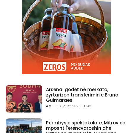
Arsenal godet në merkato,
zyrtarizon transferimin e Bruno
Guimaraes
A.M.
-
8 August, 2026 - 13:42
Përmbysje spektakolare, Mitrovica
mposht Ferencvaroshin dhe