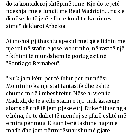
do ta konsideroj shtëpinë time. Kjo do të jetë
ndeshja ime e fundit me Real Madridin… nuk e
di nëse do të jetë edhe e fundit e karrierës
sime”, deklaroi Arbeloa.
Ai mohoi gjithashtu spekulimet që e lidhin me
një rol në stafin e
Jose Mourinho
, në rast të një
rikthimi të mundshëm të portugezit në
“Santiago Bernabeu”.
“Nuk jam këtu për të folur për mundësi.
Mourinho ka një staf fantastik dhe është
shumë mirë i mbështetur. Nëse ai vjen te
Madridi, do të sjellë stafin e tij… nuk ka asnjë
shans që unë të jem pjesë e tij. Duke filluar nga
e hëna, do të duhet të mendoj se çfarë është më
e mira për mua. E kam bërë tashmë hapin e
madh dhe jam përmirësuar shumë gjatë