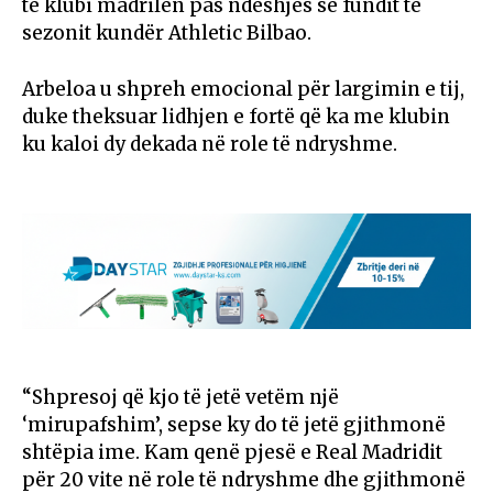
te klubi madrilen pas ndeshjes së fundit të
sezonit kundër
Athletic Bilbao
.
Arbeloa u shpreh emocional për largimin e tij,
duke theksuar lidhjen e fortë që ka me klubin
ku kaloi dy dekada në role të ndryshme.
“Shpresoj që kjo të jetë vetëm një
‘mirupafshim’, sepse ky do të jetë gjithmonë
shtëpia ime. Kam qenë pjesë e Real Madridit
për 20 vite në role të ndryshme dhe gjithmonë