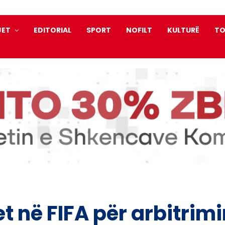
JET
EDITORIAL
SPORT
NOFILT
KULTURË
TO
t në FIFA për arbitrim