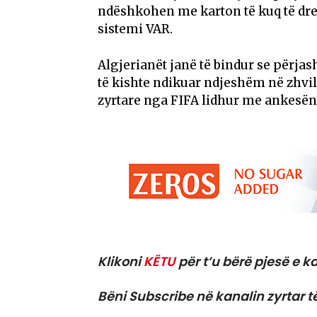
ndëshkohen me karton të kuq të drej
sistemi VAR.
Algjerianët janë të bindur se përja
të kishte ndikuar ndjeshëm në zhvil
zyrtare nga FIFA lidhur me ankesën 
Klikoni
KËTU
për t’u bërë pjesë e ka
Bëni Subscribe në kanalin zyrtar t