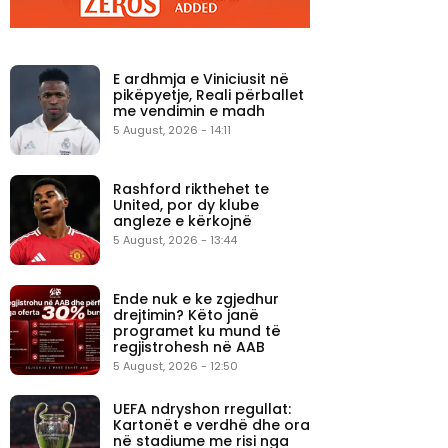
E ardhmja e Viniciusit në
pikëpyetje, Reali përballet
me vendimin e madh
5 August, 2026 - 14:11
Rashford rikthehet te
United, por dy klube
angleze e kërkojnë
5 August, 2026 - 13:44
Ende nuk e ke zgjedhur
drejtimin? Këto janë
programet ku mund të
regjistrohesh në AAB
5 August, 2026 - 12:50
UEFA ndryshon rregullat:
Kartonët e verdhë dhe ora
në stadiume me risi nga