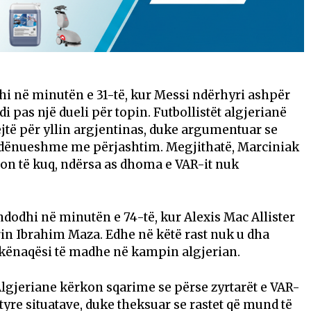
dhi në minutën e 31-të, kur Messi ndërhyri ashpër
di
pas një dueli për topin. Futbollistët algjerianë
ejtë për yllin argjentinas, duke argumentuar se
e dënueshme me përjashtim. Megjithatë, Marciniak
on të kuq, ndërsa as dhoma e VAR-it nuk
, ndodhi në minutën e 74-të, kur
Alexis Mac Allister
rin
Ibrahim Maza
. Edhe në këtë rast nuk u dha
pakënaqësi të madhe në kampin algjerian.
 Algjeriane kërkon sqarime se përse zyrtarët e VAR-
yre situatave, duke theksuar se rastet që mund të