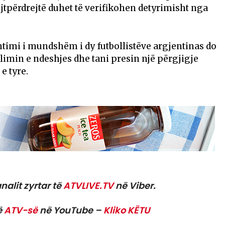
tpërdrejtë duhet të verifikohen detyrimisht nga
shtimi i mundshëm i dy futbollistëve argjentinas do
limin e ndeshjes dhe tani presin një përgjigje
e tyre.
nalit zyrtar të
ATVLIVE.TV
në Viber.
ë
ATV-së
në YouTube –
Kliko KËTU