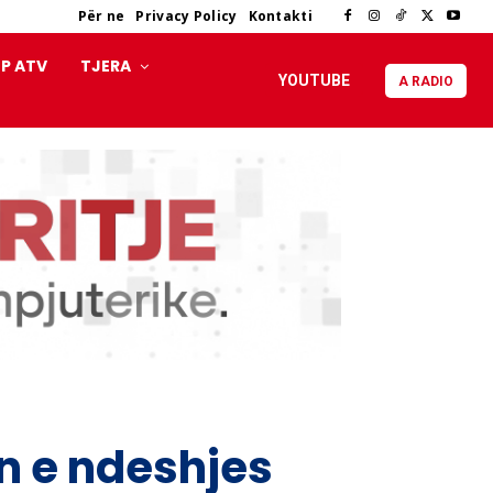
Për ne
Privacy Policy
Kontakti
P ATV
TJERA
YOUTUBE
A RADIO
in e ndeshjes