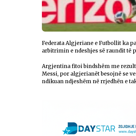
Federata Algjeriane e Futbollit ka p
arbitrimin e ndeshjes së raundit të 
Argjentina fitoi bindshëm me rezulta
Messi
, por algjerianët besojnë se v
ndikuan ndjeshëm në rrjedhën e tak