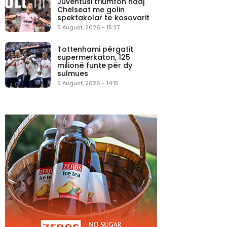
Juventusi triumfon ndaj
Chelseat me golin
spektakolar të kosovarit
5 August, 2026 - 15:37
Tottenhami përgatit
supermerkaton, 125
milionë funte për dy
sulmues
5 August, 2026 - 14:15