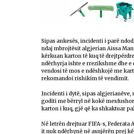
Sipas ankesës, incidenti i parë ndo
ndaj mbrojtësit algjerian
Aissa Man
kërkuan karton të kuq të drejtpërdr
ndërhyrja ishte e rrezikshme dhe 
vendosi të mos e ndëshkojë me kart
rekomandoi rishikim të vendimit.
Incidenti i dytë, sipas algjerianëve
goditi me bërryl në kokë mesfusho
karton i kuq, gjë që ka shkaktuar 
Në letrën drejtuar FIFA-s, Federata
it nuk ndërhynë në asnjërën prej kët