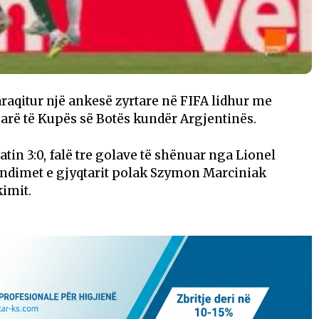
araqitur një ankesë zyrtare në
FIFA
lidhur me
parë të Kupës së Botës kundër Argjentinës.
tin 3:0, falë tre golave të shënuar nga
Lionel
endimet e gjyqtarit polak
Szymon Marciniak
imit.