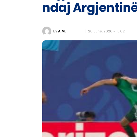
ndaj Argjentin
20 June, 2026 - 13:02
By
A.M.