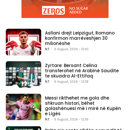
Asllani drejt Leipzigut, Romano
konfirmon marrëveshjen 30
milionëshe
N.T.
-
6 August, 2026 - 13:00
Zyrtare: Bersant Celina
transferohet në Arabinë Saudite
te skuadra Al-Ettifaq
N.T.
-
6 August, 2026 - 12:38
Messi rikthehet me gola dhe
shkruan histori, bëhet
golashënuesi më i mirë në Kupën
e Ligës
N.T.
-
6 August, 2026 - 12:36