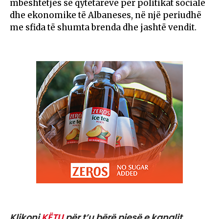
mbështetjes së qytetarëve për politikat sociale
dhe ekonomike të Albaneses, në një periudhë
me sfida të shumta brenda dhe jashtë vendit.
Klikoni
KËTU
për t’u bërë pjesë e kanalit