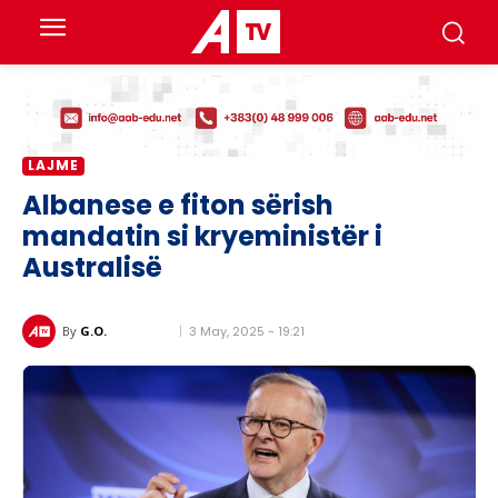
LAJME
Albanese e fiton sërish
mandatin si kryeministër i
Australisë
3 May, 2025 - 19:21
By
G.O.