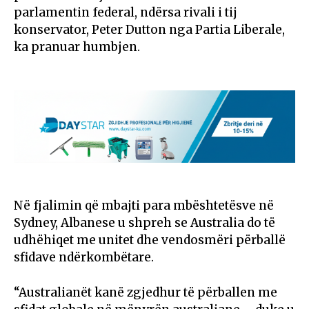
parlamentin federal, ndërsa rivali i tij
konservator, Peter Dutton nga Partia Liberale,
ka pranuar humbjen.
Në fjalimin që mbajti para mbështetësve në
Sydney, Albanese u shpreh se Australia do të
udhëhiqet me unitet dhe vendosmëri përballë
sfidave ndërkombëtare.
“Australianët kanë zgjedhur të përballen me