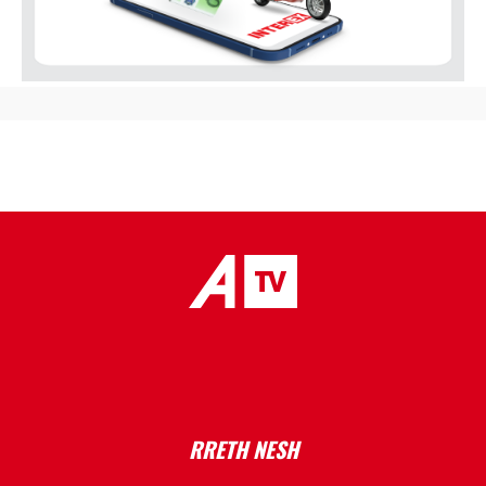
placeholder text
RRETH NESH