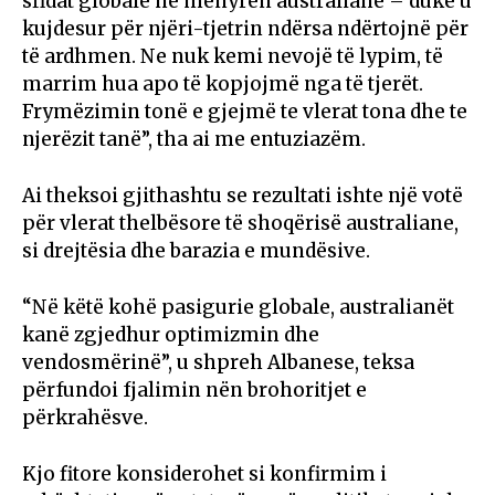
sfidat globale në mënyrën australiane – duke u
kujdesur për njëri-tjetrin ndërsa ndërtojnë për
të ardhmen. Ne nuk kemi nevojë të lypim, të
marrim hua apo të kopjojmë nga të tjerët.
Frymëzimin tonë e gjejmë te vlerat tona dhe te
njerëzit tanë”, tha ai me entuziazëm.
Ai theksoi gjithashtu se rezultati ishte një votë
për vlerat thelbësore të shoqërisë australiane,
si drejtësia dhe barazia e mundësive.
“Në këtë kohë pasigurie globale, australianët
kanë zgjedhur optimizmin dhe
vendosmërinë”, u shpreh Albanese, teksa
përfundoi fjalimin nën brohoritjet e
përkrahësve.
Kjo fitore konsiderohet si konfirmim i