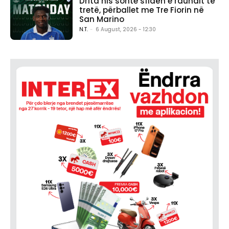
Drita nis sonte sfidën e raundit të
tretë, përballet me Tre Fiorin në
San Marino
N.T.
-
6 August, 2026 - 12:30