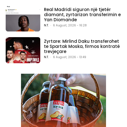
Real Madridi siguron një tjetër
diamant, zyrtarizon transferimin e
Yan Diomande
N.T.
-
6 August, 2026 - 16:28
Zyrtare: Mirlind Daku transferohet
te Spartak Moska, firmos kontratë
trevjeçare
N.T.
-
6 August, 2026 - 13:49