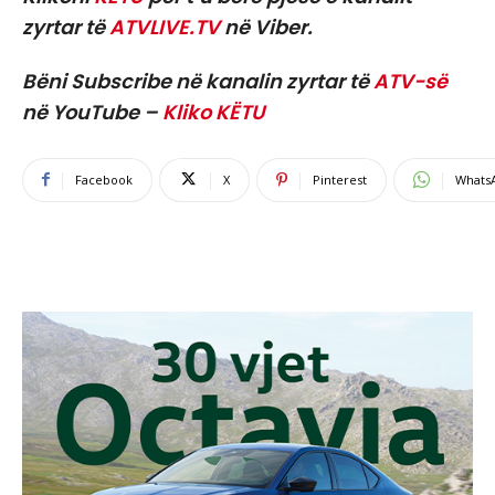
zyrtar të
ATVLIVE.TV
në Viber.
Bëni Subscribe në kanalin zyrtar të
ATV-së
në YouTube –
Kliko KËTU
Facebook
X
Pinterest
Whats