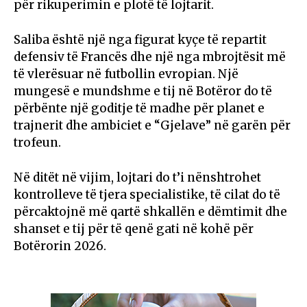
për rikuperimin e plotë të lojtarit.
Saliba është një nga figurat kyçe të repartit
defensiv të Francës dhe një nga mbrojtësit më
të vlerësuar në futbollin evropian. Një
mungesë e mundshme e tij në Botëror do të
përbënte një goditje të madhe për planet e
trajnerit dhe ambiciet e “Gjelave” në garën për
trofeun.
Në ditët në vijim, lojtari do t’i nënshtrohet
kontrolleve të tjera specialistike, të cilat do të
përcaktojnë më qartë shkallën e dëmtimit dhe
shanset e tij për të qenë gati në kohë për
Botërorin 2026.