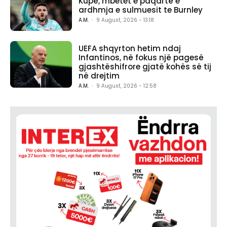
Kupë, mbetet e paqartë e
ardhmja e sulmuesit te Burnley
A.M.
-
9 August, 2026 - 13:18
UEFA shqyrton hetim ndaj
Infantinos, në fokus një pagesë
gjashtëshifrore gjatë kohës së tij
në drejtim
A.M.
-
9 August, 2026 - 12:58