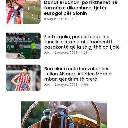
Donat Rrudhani po rikthehet në
formën e dikurshme, tjetër
eurogol për Sionin
9 August, 2026 - 17:50
Festoi golin, por përfundoi në
tunelin e stadiumit: momenti i
pazakontë që la të gjithë pa fjalë
A.M.
-
9 August, 2026 - 14:33
Barcelona nuk dorëzohet për
Julian Alvarez, Atletico Madrid
mban qëndrim të prerë
A.M.
-
9 August, 2026 - 14:09