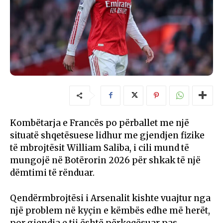
Kombëtarja e Francës po përballet me një
situatë shqetësuese lidhur me gjendjen fizike
të mbrojtësit William Saliba, i cili mund të
mungojë në Botërorin 2026 për shkak të një
dëmtimi të rënduar.
Qendërmbrojtësi i Arsenalit kishte vuajtur nga
një problem në kyçin e këmbës edhe më herët,
por gjendja e tij është përkeqësuar pas