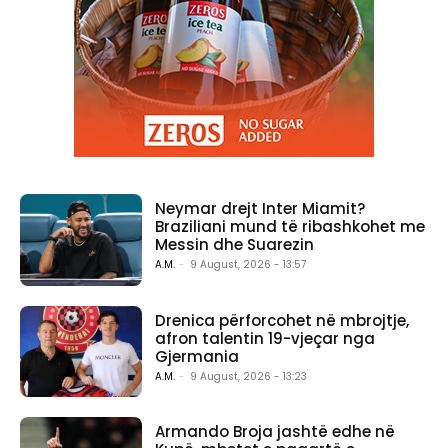
Neymar drejt Inter Miamit?
Braziliani mund të ribashkohet me
Messin dhe Suarezin
A.M.
-
9 August, 2026 - 13:57
Drenica përforcohet në mbrojtje,
afron talentin 19-vjeçar nga
Gjermania
A.M.
-
9 August, 2026 - 13:23
Armando Broja jashtë edhe në