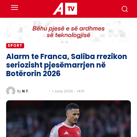
SPORT
Alarm te Franca, Saliba rrezikon
seriozisht pjesëmarrjen në
Botërorin 2026
1 June, 2026 - 14:10
By
N.T.