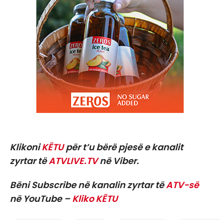
Klikoni
KËTU
për t’u bërë pjesë e kanalit
zyrtar të
ATVLIVE.TV
në Viber.
Bëni Subscribe në kanalin zyrtar të
ATV-së
në YouTube –
Kliko KËTU