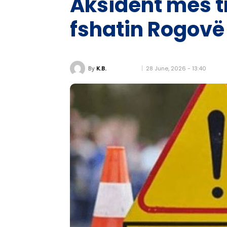
Aksident mes tr
fshatin Rogovë
28 June, 2026 - 13:40
By
K.B.