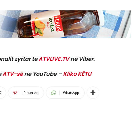
nalit zyrtar të
ATVLIVE.TV
në Viber.
ë
ATV-së
në YouTube –
Kliko KËTU
X
Pinterest
WhatsApp