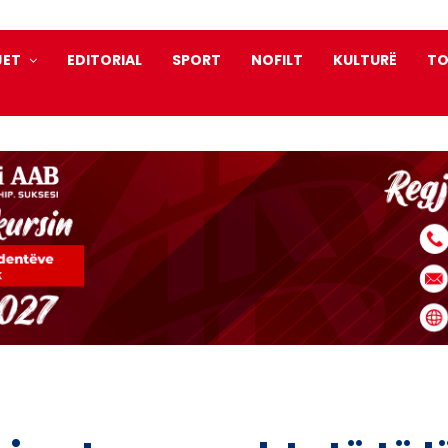
JET
EDITORIAL
SPORT
NOFILT
KULTURË
TO