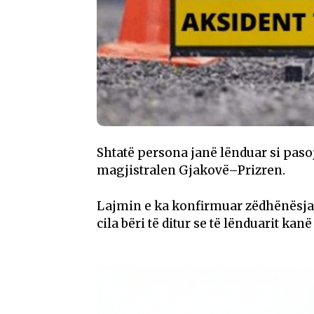
Shtatë persona janë lënduar si pasoj
magjistralen Gjakovë–Prizren.
Lajmin e ka konfirmuar zëdhënësja e
cila bëri të ditur se të lënduarit k