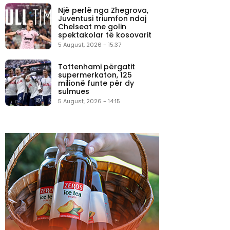
Një perlë nga Zhegrova,
Juventusi triumfon ndaj
Chelseat me golin
spektakolar të kosovarit
5 August, 2026 - 15:37
Tottenhami përgatit
supermerkaton, 125
milionë funte për dy
sulmues
5 August, 2026 - 14:15