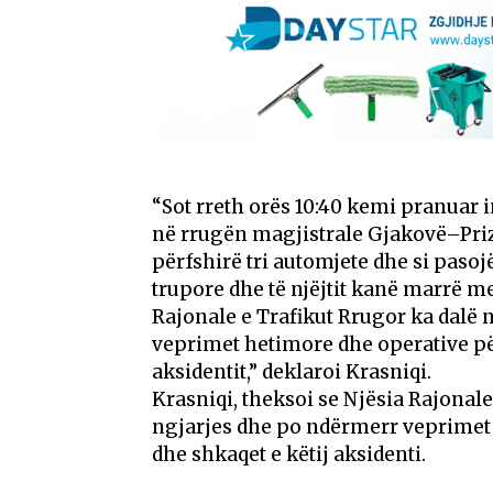
“Sot rreth orës 10:40 kemi pranuar 
në rrugën magjistrale Gjakovë–Priz
përfshirë tri automjete dhe si paso
trupore dhe të njëjtit kanë marrë 
Rajonale e Trafikut Rrugor ka dalë 
veprimet hetimore dhe operative për
aksidentit,” deklaroi Krasniqi.
Krasniqi, theksoi se Njësia Rajonal
ngjarjes dhe po ndërmerr veprimet 
dhe shkaqet e këtij aksidenti.