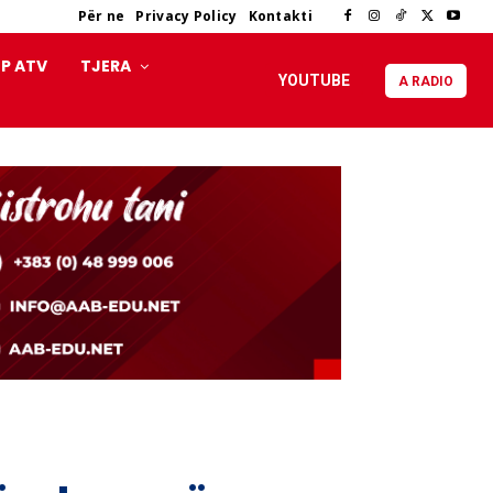
Për ne
Privacy Policy
Kontakti
P ATV
TJERA
YOUTUBE
A RADIO