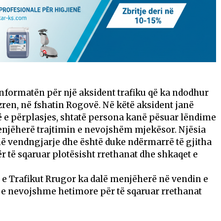
informatën për një aksident trafiku që ka ndodhur
ren, në fshatin Rogovë. Në këtë aksident janë
jë e përplasjes, shtatë persona kanë pësuar lëndime
menjëherë trajtimin e nevojshëm mjekësor. Njësia
në vendngjarje dhe është duke ndërmarrë të gjitha
 të sqaruar plotësisht rrethanat dhe shkaqet e
e e Trafikut Rrugor ka dalë menjëherë në vendin e
e nevojshme hetimore për të sqaruar rrethanat