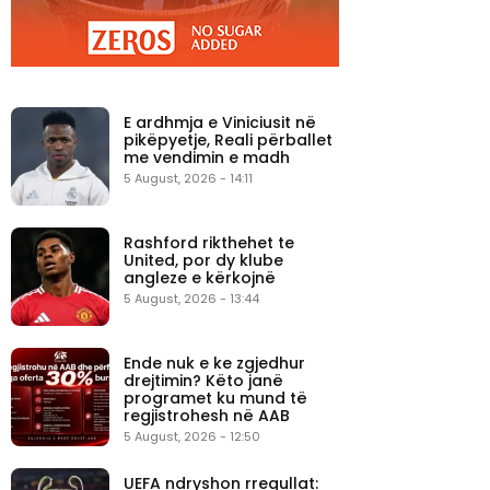
E ardhmja e Viniciusit në
pikëpyetje, Reali përballet
me vendimin e madh
5 August, 2026 - 14:11
Rashford rikthehet te
United, por dy klube
angleze e kërkojnë
5 August, 2026 - 13:44
Ende nuk e ke zgjedhur
drejtimin? Këto janë
programet ku mund të
regjistrohesh në AAB
5 August, 2026 - 12:50
UEFA ndryshon rregullat: