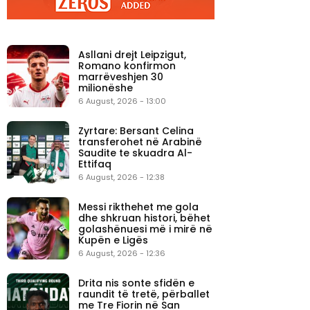
Asllani drejt Leipzigut,
Romano konfirmon
marrëveshjen 30
milionëshe
6 August, 2026 - 13:00
Zyrtare: Bersant Celina
transferohet në Arabinë
Saudite te skuadra Al-
Ettifaq
6 August, 2026 - 12:38
Messi rikthehet me gola
dhe shkruan histori, bëhet
golashënuesi më i mirë në
Kupën e Ligës
6 August, 2026 - 12:36
Drita nis sonte sfidën e
raundit të tretë, përballet
me Tre Fiorin në San