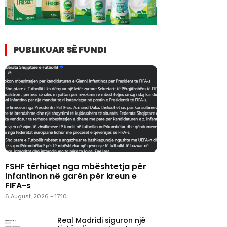
PUBLIKUAR SË FUNDI
FSHF tërhiqet nga mbështetja për
Infantinon në garën për kreun e
FIFA-s
6 August, 2026 - 17:10
Real Madridi siguron një