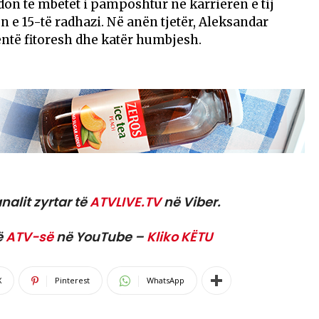
don të mbetet i pamposhtur në karrierën e tij
n e 15-të radhazi. Në anën tjetër, Aleksandar
ntë fitoresh dhe katër humbjesh.
nalit zyrtar të
ATVLIVE.TV
në Viber.
ë
ATV-së
në YouTube –
Kliko KËTU
X
Pinterest
WhatsApp