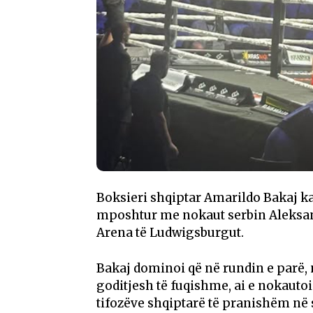
Boksieri shqiptar Amarildo Bakaj ka t
mposhtur me nokaut serbin Aleksan
Arena të Ludwigsburgut.
Bakaj dominoi që në rundin e parë, n
goditjesh të fuqishme, ai e nokaut
tifozëve shqiptarë të pranishëm në s