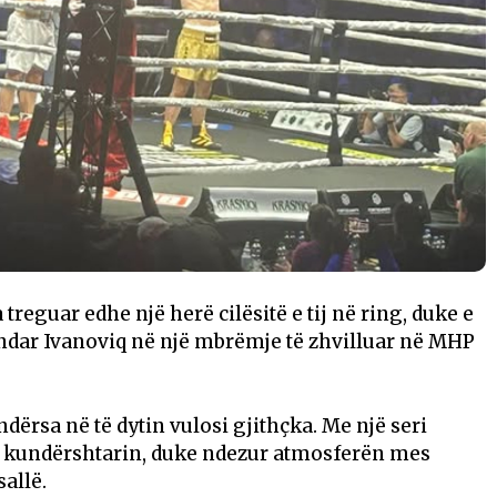
reguar edhe një herë cilësitë e tij në ring, duke e
dar Ivanoviq në një mbrëmje të zhvilluar në MHP
dërsa në të dytin vulosi gjithçka. Me një seri
oi kundërshtarin, duke ndezur atmosferën mes
allë.