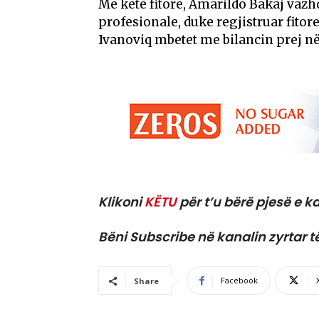
Me këtë fitore, Amarildo Bakaj vazh
profesionale, duke regjistruar fitore
Ivanoviq mbetet me bilancin prej në
Klikoni
KËTU
për t’u bërë pjesë e ka
Bëni Subscribe në kanalin zyrtar t
Facebook
Share