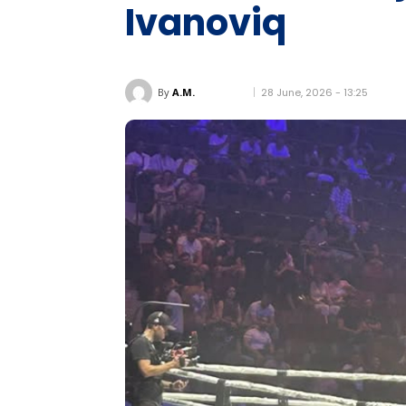
Ivanoviq
28 June, 2026 - 13:25
By
A.M.