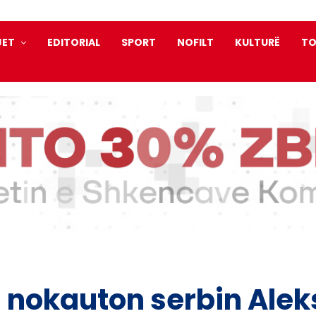
JET
EDITORIAL
SPORT
NOFILT
KULTURË
TO
 nokauton serbin Ale