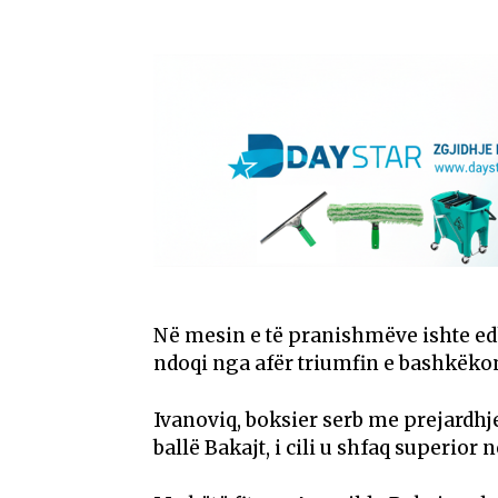
Në mesin e të pranishmëve ishte edhe
ndoqi nga afër triumfin e bashkëko
Ivanoviq, boksier serb me prejardhje
ballë Bakajt, i cili u shfaq superior n