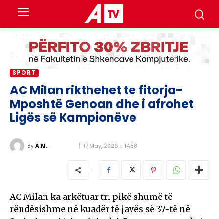
SPORT
AC Milan rikthehet te fitorja-
Mposhtë Genoan dhe i afrohet
Ligës së Kampionëve
17 May, 2026 - 14:58
By
A.M.
AC Milan ka arkëtuar tri pikë shumë të
rëndësishme në kuadër të javës së 37-të në