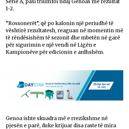
Serie A, pasi triumfoi ndaj Genoas me rezultat
1-2.
“Rossonerët”, që po kalonin një periudhë të
vështirë rezultatesh, reaguan në momentin më
të rëndësishëm të sezonit dhe mbetën në garë
për sigurimin e një vendi në Ligën e
Kampionëve për edicionin e ardhshëm.
Genoa ishte skuadra më e rrezikshme në
pjesën e parë, duke krijuar disa raste të mira