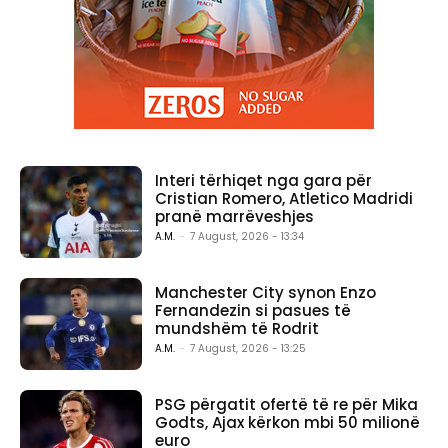
Interi tërhiqet nga gara për
Cristian Romero, Atletico Madridi
pranë marrëveshjes
A.M.
-
7 August, 2026 - 13:34
Manchester City synon Enzo
Fernandezin si pasues të
mundshëm të Rodrit
A.M.
-
7 August, 2026 - 13:25
PSG përgatit ofertë të re për Mika
Godts, Ajax kërkon mbi 50 milionë
euro