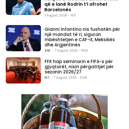
që e lanë Rodrin t’i afrohet
Barcelonës
7 August, 2026 - 16:11
Gianni Infantino nis fushatën për
një mandat të ri, siguron
mbështetjen e CAF-it, Meksikës
dhe Argjentinës
A.M.
-
7 August, 2026 - 14:50
FFK hap seminarin e FIFA-s për
gjyqtarët, nisin përgatitjet për
sezonin 2026/27
N.T.
-
7 August, 2026 - 13:38