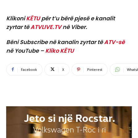
Klikoni
KËTU
për t’u bërë pjesë e kanalit
zyrtar të
ATVLIVE.TV
në Viber.
Bëni Subscribe në kanalin zyrtar të
ATV-së
në YouTube –
Kliko KËTU
Facebook
X
Pinterest
Whats