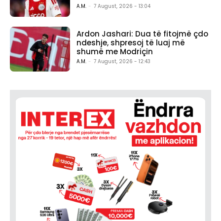
A.M.
-
7 August, 2026 - 13:04
Ardon Jashari: Dua të fitojmë çdo
ndeshje, shpresoj të luaj më
shumë me Modriçin
A.M.
-
7 August, 2026 - 12:43