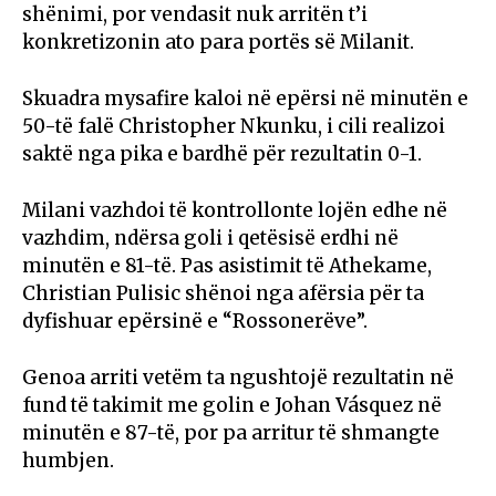
shënimi, por vendasit nuk arritën t’i
konkretizonin ato para portës së Milanit.
Skuadra mysafire kaloi në epërsi në minutën e
50-të falë
Christopher Nkunku
, i cili realizoi
saktë nga pika e bardhë për rezultatin 0-1.
Milani vazhdoi të kontrollonte lojën edhe në
vazhdim, ndërsa goli i qetësisë erdhi në
minutën e 81-të. Pas asistimit të
Athekame
,
Christian Pulisic
shënoi nga afërsia për ta
dyfishuar epërsinë e “Rossonerëve”.
Genoa arriti vetëm ta ngushtojë rezultatin në
fund të takimit me golin e
Johan Vásquez
në
minutën e 87-të, por pa arritur të shmangte
humbjen.