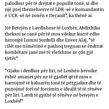
palodhur për të drejtat e popullit tonë, si dhe
një prej themeluesve të LDK-së e komandantin
e UÇK-së në zonën e Deçanit”, ka thënë ai.
Në Betejën e Lavdishme të Loxhës, Abdixhiku
theksoi se ranë për të mos vdekur kurrë edhe
heronjtë Lumni Surdulli dhe Enver Alaj, “të
cilët me trimërinë e pashoq treguan se ëndrrat
kombëtare janë më të vlefshme se çdo gjë
tjetër”.
“Gjaku i derdhur për liri, në Loxhën heroike
është amanet për ne të gjallët që të mos e
harrojmë të kaluarën tonë të përgjakur dhe të
punojmë fort në forcimin e idealit të të rënëve
për liri. Lavdi të gjithë të rënëve në betejën e
Loxhës!”