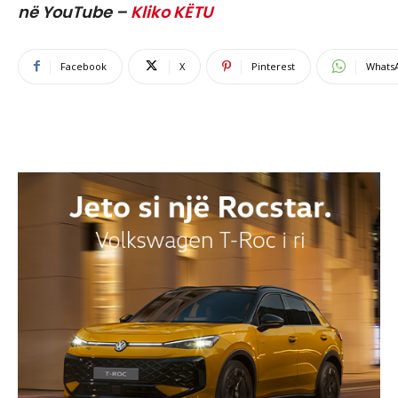
në YouTube –
Kliko KËTU
Facebook
X
Pinterest
Whats