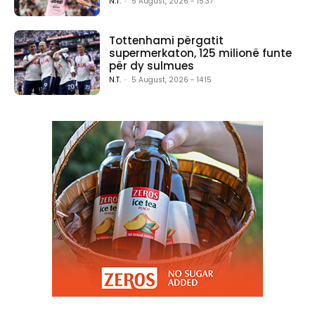
N.T.
-
5 August, 2026 - 15:37
Tottenhami përgatit
supermerkaton, 125 milionë funte
për dy sulmues
N.T.
-
5 August, 2026 - 14:15