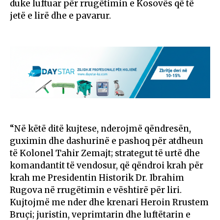
duke luftuar për rrugëtimin e Kosovës që të
jetë e lirë dhe e pavarur.
“Në këtë ditë kujtese, nderojmë qëndresën,
guximin dhe dashurinë e pashoq për atdheun
të Kolonel Tahir Zemajt; strategut të urtë dhe
komandantit të vendosur, që qëndroi krah për
krah me Presidentin Historik Dr. Ibrahim
Rugova në rrugëtimin e vështirë për liri.
Kujtojmë me nder dhe krenari Heroin Rrustem
Bruçi; juristin, veprimtarin dhe luftëtarin e