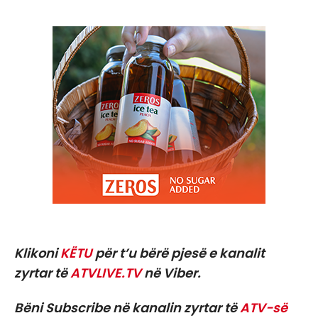
Klikoni
KËTU
për t’u bërë pjesë e kanalit
zyrtar të
ATVLIVE.TV
në Viber.
Bëni Subscribe në kanalin zyrtar të
ATV-së