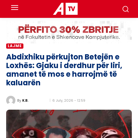
LAJME
Abdixhiku përkujton Betejën e
Loxhës: Gjaku i derdhur për liri,
amanet të mos e harrojmë të
kaluarën
6 July, 2026 - 12:59
By
K.B.