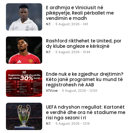
E ardhmja e Viniciusit në
pikëpyetje, Reali përballet me
vendimin e madh
N.T.
-
5 August, 2026 - 14:11
Rashford rikthehet te United, por
dy klube angleze e kërkojnë
N.T.
-
5 August, 2026 - 13:44
Ende nuk e ke zgjedhur drejtimin?
Këto janë programet ku mund të
regjistrohesh në AAB
ATVLive
-
5 August, 2026 - 12:50
UEFA ndryshon rregullat: Kartonët
e verdhë dhe ora në stadiume me
risi nga sezoni i ri
N.T.
-
5 August, 2026 - 12:19