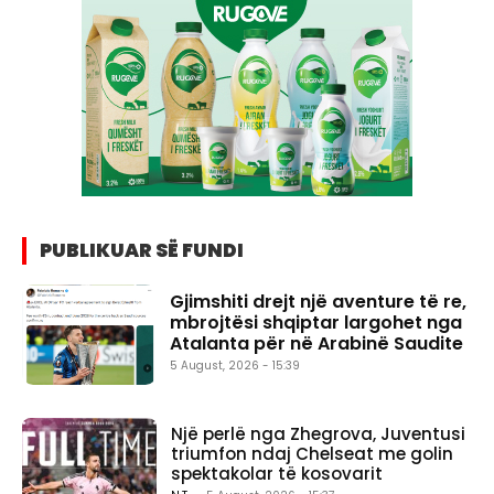
PUBLIKUAR SË FUNDI
Gjimshiti drejt një aventure të re,
mbrojtësi shqiptar largohet nga
Atalanta për në Arabinë Saudite
5 August, 2026 - 15:39
Një perlë nga Zhegrova, Juventusi
triumfon ndaj Chelseat me golin
spektakolar të kosovarit