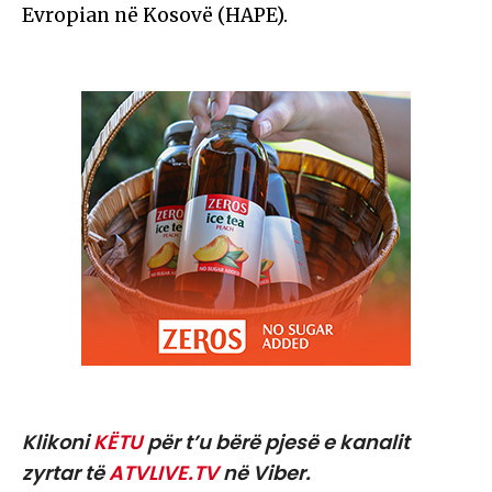
Evropian në Kosovë (HAPE).
Klikoni
KËTU
për t’u bërë pjesë e kanalit
zyrtar të
ATVLIVE.TV
në Viber.