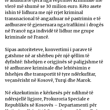
të ardhura të tjera nga veprimet kriminale me
vlerë më shumë se 30 milion euro. Këto asete
ishin të lidhura me një rrjet kriminal
transnacional të angazhuar në pastrimin e të
ardhurave të gjeneruara nga trafikimi i drogës
në Francë nga individë të lidhur me grupe
kriminale në Francë.
Sipas autoriteteve, konvertimi i parave të
gatshme në ar shërbeu për një qëllim të
dyfishtë: fshehjen e origjinës së paligjshme të
të ardhurave kriminale dhe lehtësimin e
fshehjes dhe transportit të tyre ndërkufitar,
veçanërisht në Kosovë, Turqi dhe Marok.
Në ekzekutimin e kërkesës për ndihmë të
ndërsjellë ligjore, Prokuroria Speciale e
Republikës së Kosovës – Departamenti për