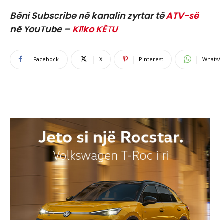
Bëni Subscribe në kanalin zyrtar të
ATV-së
në YouTube –
Kliko KËTU
Facebook
X
Pinterest
Whats