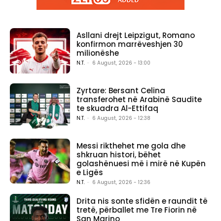
Asllani drejt Leipzigut, Romano
konfirmon marrëveshjen 30
milionëshe
N.T.
-
6 August, 2026 - 13:00
Zyrtare: Bersant Celina
transferohet në Arabinë Saudite
te skuadra Al-Ettifaq
N.T.
-
6 August, 2026 - 12:38
Messi rikthehet me gola dhe
shkruan histori, bëhet
golashënuesi më i mirë në Kupën
e Ligës
N.T.
-
6 August, 2026 - 12:36
Drita nis sonte sfidën e raundit të
tretë, përballet me Tre Fiorin në
San Marino