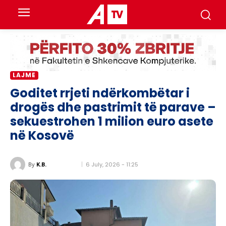
LAJME
Goditet rrjeti ndërkombëtar i
drogës dhe pastrimit të parave –
sekuestrohen 1 milion euro asete
në Kosovë
6 July, 2026 - 11:25
By
K.B.