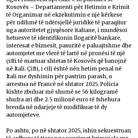
Kosovës – Departamenti për Hetimin e Krimit
të Organizuar në ekzekutimin e një kërkese
për ndihmë të ndërsjellë juridike të paraqitur
nga autoritetet gjyqësore italiane, i mundësoi
hetuesve të identifikonin llogaritë bankare,
interesat e biznesit, pasuritë e paluajtshme dhe
automjetet me vlerë të lartë në pronësi të një
çifti të martuar shtetas të Kosovës që banojnë
në Itali. Çifti, i cili është nën hetim penal në
Itali me dyshimin për pastrim parash, u
arrestua në Francë në shtator 2025. Policia
kishte zbuluar më shumë se 56 kilogramë
shufra ari dhe 2.5 milionë euro të fshehura
brenda në ndarjeje të modifikuar të dy
automjeteve.
Po ashtu, po në shtator 2025, ishin sekuestruan