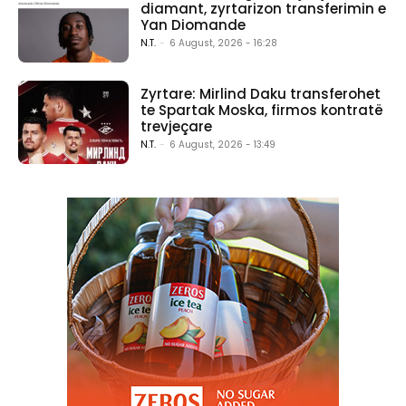
diamant, zyrtarizon transferimin e
Yan Diomande
N.T.
-
6 August, 2026 - 16:28
Zyrtare: Mirlind Daku transferohet
te Spartak Moska, firmos kontratë
trevjeçare
N.T.
-
6 August, 2026 - 13:49