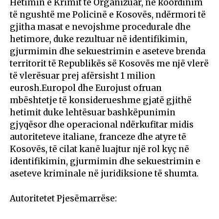
Hetimin e Krimit të Organizuar, në koordinim
të ngushtë me Policinë e Kosovës, ndërmori të
gjitha masat e nevojshme procedurale dhe
hetimore, duke rezultuar në identifikimin,
gjurmimin dhe sekuestrimin e aseteve brenda
territorit të Republikës së Kosovës me një vlerë
të vlerësuar prej afërsisht 1 milion
eurosh.Europol dhe Eurojust ofruan
mbështetje të konsiderueshme gjatë gjithë
hetimit duke lehtësuar bashkëpunimin
gjyqësor dhe operacional ndërkufitar midis
autoriteteve italiane, franceze dhe atyre të
Kosovës, të cilat kanë luajtur një rol kyç në
identifikimin, gjurmimin dhe sekuestrimin e
aseteve kriminale në juridiksione të shumta.
Autoritetet Pjesëmarrëse: