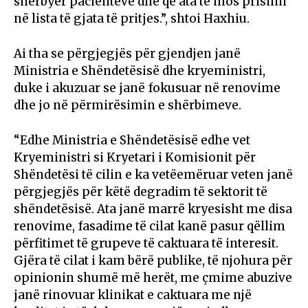
shërbyer pacientëve dhe që ata të mos prisnin
në lista të gjata të pritjes.”, shtoi Haxhiu.
Ai tha se përgjegjës për gjendjen janë
Ministria e Shëndetësisë dhe kryeministri,
duke i akuzuar se janë fokusuar në renovime
dhe jo në përmirësimin e shërbimeve.
“Edhe Ministria e Shëndetësisë edhe vet
Kryeministri si Kryetari i Komisionit për
Shëndetësi të cilin e ka vetëemëruar veten janë
përgjegjës për këtë degradim të sektorit të
shëndetësisë. Ata janë marrë kryesisht me disa
renovime, fasadime të cilat kanë pasur qëllim
përfitimet të grupeve të caktuara të interesit.
Gjëra të cilat i kam bërë publike, të njohura për
opinionin shumë më herët, me çmime abuzive
janë rinovuar klinikat e caktuara me një