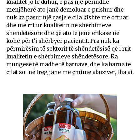
kualitet jo të duhur, e pas një periudhe
menjëherë ato janë demoluar e prishur dhe
nuk ka pasur një qasje e cila kishte me ofruar
dhe me rritur kualitetin në shërbimeve
shëndetësore dhe që ato të jenë efikase në
kohë për t’i shërbyer pacientit. Pra nuk ka
përmirësim të sektorit të shëndetësisë që i rrit
kualitetin e shërbimeve shëndetësore. Ka
mungesë të madhe të barnave, dhe ka barna të
cilat sot në treg janë me çmime abuzive”, tha ai.