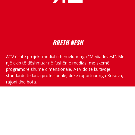
placeholder text
RRETH NESH
ATV është projekt medial i themeluar nga “Media Invest”. Me
një ekip të dëshmuar në fushën e medias, me skemë
programore shumë dimensionale, ATV do të kultivojë
standarde të larta profesionale, duke raportuar nga Kosova,
rajoni dhe bota.
RRJETET SOCIALE