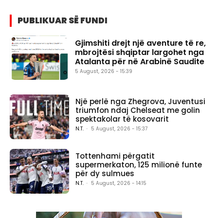
PUBLIKUAR SË FUNDI
Gjimshiti drejt një aventure të re,
mbrojtësi shqiptar largohet nga
Atalanta për në Arabinë Saudite
5 August, 2026 - 15:39
Një perlë nga Zhegrova, Juventusi
triumfon ndaj Chelseat me golin
spektakolar të kosovarit
N.T.
-
5 August, 2026 - 15:37
Tottenhami përgatit
supermerkaton, 125 milionë funte
për dy sulmues
N.T.
-
5 August, 2026 - 14:15