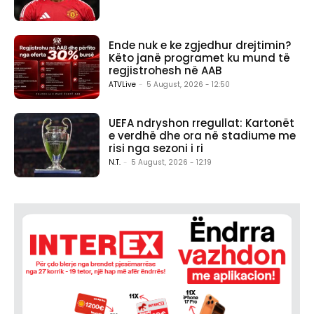
Ende nuk e ke zgjedhur drejtimin?
Këto janë programet ku mund të
regjistrohesh në AAB
ATVLive
-
5 August, 2026 - 12:50
UEFA ndryshon rregullat: Kartonët
e verdhë dhe ora në stadiume me
risi nga sezoni i ri
N.T.
-
5 August, 2026 - 12:19