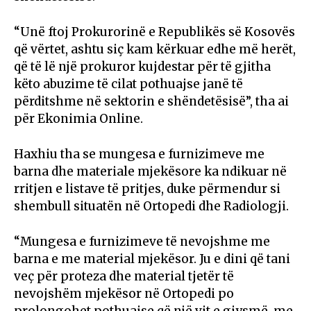
“Unë ftoj Prokurorinë e Republikës së Kosovës
që vërtet, ashtu siç kam kërkuar edhe më herët,
që të lë një prokuror kujdestar për të gjitha
këto abuzime të cilat pothuajse janë të
përditshme në sektorin e shëndetësisë”, tha ai
për Ekonimia Online.
Haxhiu tha se mungesa e furnizimeve me
barna dhe materiale mjekësore ka ndikuar në
rritjen e listave të pritjes, duke përmendur si
shembull situatën në Ortopedi dhe Radiologji.
“Mungesa e furnizimeve të nevojshme me
barna e me material mjekësor. Ju e dini që tani
veç për proteza dhe material tjetër të
nevojshëm mjekësor në Ortopedi po
prolongohet pothuajse që një vit e gjysmë, me