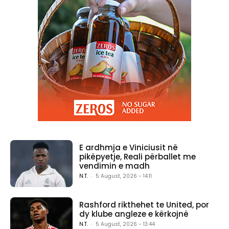
E ardhmja e Viniciusit në
pikëpyetje, Reali përballet me
vendimin e madh
N.T.
-
5 August, 2026 - 14:11
Rashford rikthehet te United, por
dy klube angleze e kërkojnë
N.T.
-
5 August, 2026 - 13:44