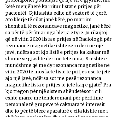
këtë menjëherë ka rritur listat e pritjes për
pacientët. Gjithashtu edhe në sektorë të tjerë.
Ato blerje të cilat janë bërë, po marrim
shembull të rezonancave magnetike, janë bërë
sa për të përfituar nga blerja e tyre. Ju rikujtoj
që në vitin 2020 lista e pritjes në Radiologji për
rezonancë magnetike ishte zero deri në një
javë, ndërsa sot kjo listë e pritjes ka kaluar më
shumë se gjashtë deri në tetë muaj. Si është e
mundshme që me dy rezonanca magnetike në
vitin 2020 të mos ketë listë të pritjes ose të jetë
ajo një javë, ndërsa sot me pesë rezonanca
magnetike lista e pritjes të jetë kaq e gjatë? Pra
kjo tregon për një sistem shëndetësor i cili
është marrë me tenderomani për përfitime
personale të grupeve të caktuara të interesit
dhe jo për të blerë aparaturë e cila kishte me i