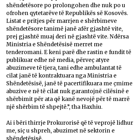
shëndetësore po prolongohen dhe nuk po u
ofrohen qytetarëve të Republikës së Kosovës.
Listat e pritjes për marrjen e shërbimeve
shëndetësore tanimë janë afër gjashtë vite,
prej gjashtë muaj deri në gjashtë vite. Ndërsa
Ministria e Shëndetësisë merret me
tenderomani. E keni parë dhe rastin e fundit të
publikuar edhe në media, përveç atyre
abuzimeve të tjera, tani edhe ambulantat të
cilat janë të kontraktuara nga Ministria e
Shëndetësisë, janë të pacertifikuara me çmime
abuzive e në të cilat nuk garantojnë cilësinë e
shërbimit për ata që kanë nevojë për të marrë
një shërbim të shpejtë.”, tha Haxhiu.
Ai i bëri thirrje Prokurorisë që të veprojë lidhur
me, siç u shpreh, abuzimet në sektorin e
shëndetësisë.