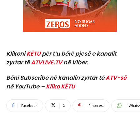
Klikoni
KËTU
për t’u bërë pjesë e kanalit
zyrtar të
ATVLIVE.TV
në Viber.
Bëni Subscribe në kanalin zyrtar të
ATV-së
në YouTube –
Kliko KËTU
Facebook
X
Pinterest
Whats