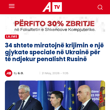
LAJME
34 shtete miratojnë krijimin e një
gjykate speciale në Ukrainë për
të ndjekur penalisht Rusinë
21 May, 2026 - 11:35
By
G.O.