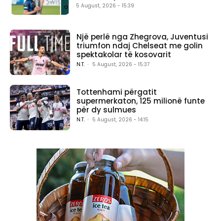
5 August, 2026 - 15:39
Një perlë nga Zhegrova, Juventusi
triumfon ndaj Chelseat me golin
spektakolar të kosovarit
N.T.
-
5 August, 2026 - 15:37
Tottenhami përgatit
supermerkaton, 125 milionë funte
për dy sulmues
N.T.
-
5 August, 2026 - 14:15