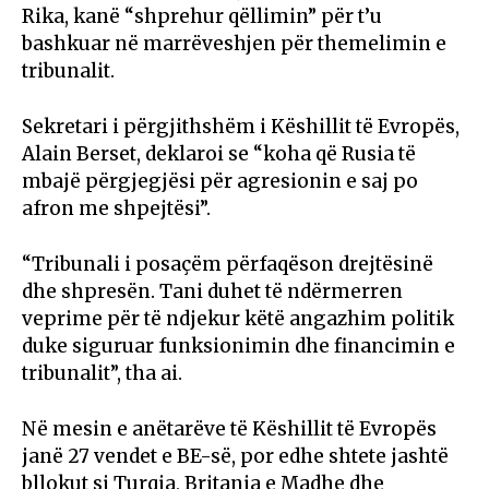
Rika, kanë “shprehur qëllimin” për t’u
bashkuar në marrëveshjen për themelimin e
tribunalit.
Sekretari i përgjithshëm i Këshillit të Evropës,
Alain Berset, deklaroi se “koha që Rusia të
mbajë përgjegjësi për agresionin e saj po
afron me shpejtësi”.
“Tribunali i posaçëm përfaqëson drejtësinë
dhe shpresën. Tani duhet të ndërmerren
veprime për të ndjekur këtë angazhim politik
duke siguruar funksionimin dhe financimin e
tribunalit”, tha ai.
Në mesin e anëtarëve të Këshillit të Evropës
janë 27 vendet e BE-së, por edhe shtete jashtë
bllokut si Turqia, Britania e Madhe dhe