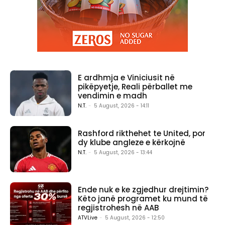
E ardhmja e Viniciusit në
pikëpyetje, Reali përballet me
vendimin e madh
N.T.
-
5 August, 2026 - 14:11
Rashford rikthehet te United, por
dy klube angleze e kërkojnë
N.T.
-
5 August, 2026 - 13:44
Ende nuk e ke zgjedhur drejtimin?
Këto janë programet ku mund të
regjistrohesh në AAB
ATVLive
-
5 August, 2026 - 12:50