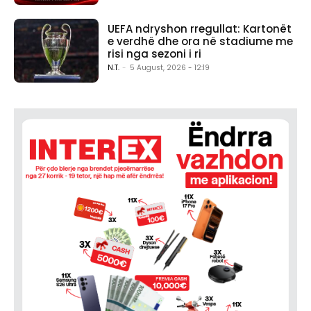
UEFA ndryshon rregullat: Kartonët
e verdhë dhe ora në stadiume me
risi nga sezoni i ri
N.T.
-
5 August, 2026 - 12:19