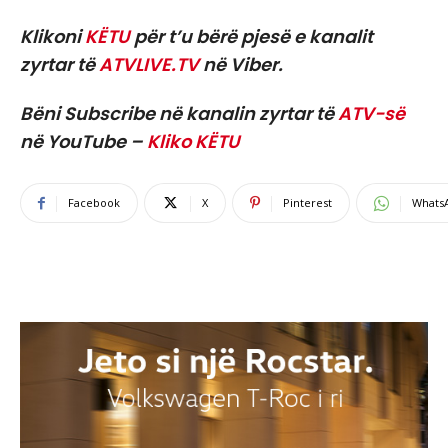
Klikoni
KËTU
për t’u bërë pjesë e kanalit
zyrtar të
ATVLIVE.TV
në Viber.
Bëni Subscribe në kanalin zyrtar të
ATV-së
në YouTube –
Kliko KËTU
Facebook
X
Pinterest
Whats