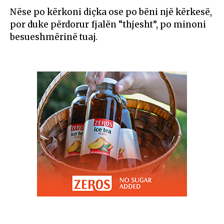
Nëse po kërkoni diçka ose po bëni një kërkesë,
por duke përdorur fjalën “thjesht”, po minoni
besueshmërinë tuaj.