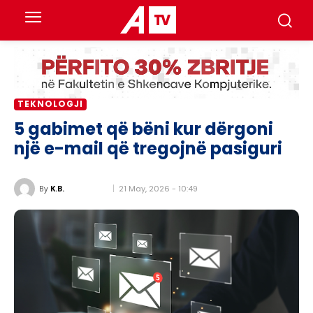
TEKNOLOGJI
5 gabimet që bëni kur dërgoni
një e-mail që tregojnë pasiguri
21 May, 2026 - 10:49
By
K.B.