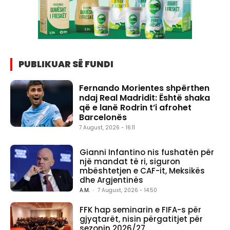
PUBLIKUAR SË FUNDI
Fernando Morientes shpërthen
ndaj Real Madridit: Është shaka
që e lanë Rodrin t’i afrohet
Barcelonës
7 August, 2026 - 16:11
Gianni Infantino nis fushatën për
një mandat të ri, siguron
mbështetjen e CAF-it, Meksikës
dhe Argjentinës
A.M.
-
7 August, 2026 - 14:50
FFK hap seminarin e FIFA-s për
gjyqtarët, nisin përgatitjet për
sezonin 2026/27