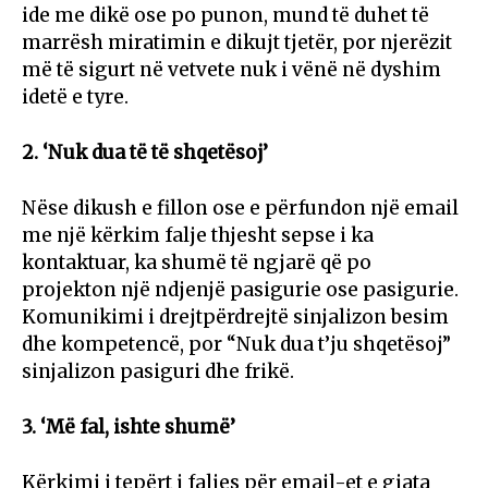
ide me dikë ose po punon, mund të duhet të
marrësh miratimin e dikujt tjetër, por njerëzit
më të sigurt në vetvete nuk i vënë në dyshim
idetë e tyre.
2. ‘Nuk dua të të shqetësoj’
Nëse dikush e fillon ose e përfundon një email
me një kërkim falje thjesht sepse i ka
kontaktuar, ka shumë të ngjarë që po
projekton një ndjenjë pasigurie ose pasigurie.
Komunikimi i drejtpërdrejtë sinjalizon besim
dhe kompetencë, por “Nuk dua t’ju shqetësoj”
sinjalizon pasiguri dhe frikë.
3. ‘Më fal, ishte shumë’
Kërkimi i tepërt i faljes për email-et e gjata