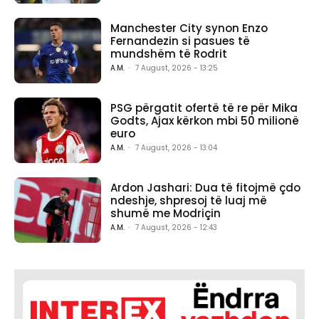
Manchester City synon Enzo
Fernandezin si pasues të
mundshëm të Rodrit
A.M.
-
7 August, 2026 - 13:25
PSG përgatit ofertë të re për Mika
Godts, Ajax kërkon mbi 50 milionë
euro
A.M.
-
7 August, 2026 - 13:04
Ardon Jashari: Dua të fitojmë çdo
ndeshje, shpresoj të luaj më
shumë me Modriçin
A.M.
-
7 August, 2026 - 12:43