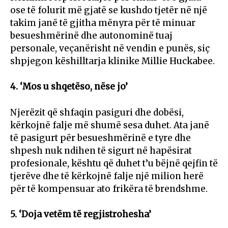
ose të folurit më gjatë se kushdo tjetër në një
takim janë të gjitha mënyra për të minuar
besueshmërinë dhe autonominë tuaj
personale, veçanërisht në vendin e punës, siç
shpjegon këshilltarja klinike Millie Huckabee.
4. ‘Mos u shqetëso, nëse jo’
Njerëzit që shfaqin pasiguri dhe dobësi,
kërkojnë falje më shumë sesa duhet. Ata janë
të pasigurt për besueshmërinë e tyre dhe
shpesh nuk ndihen të sigurt në hapësirat
profesionale, kështu që duhet t’u bëjnë qejfin të
tjerëve dhe të kërkojnë falje një milion herë
për të kompensuar ato frikëra të brendshme.
5. ‘Doja vetëm të regjistrohesha’