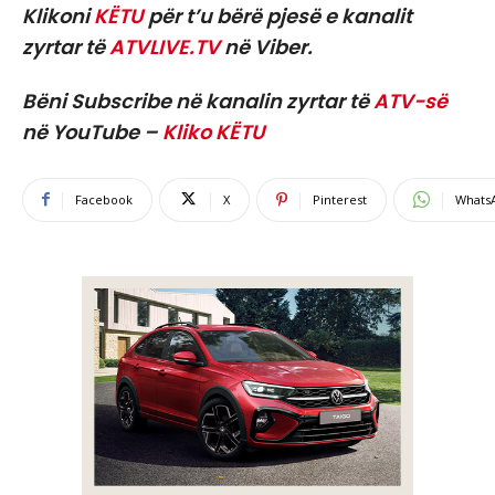
Klikoni
KËTU
për t’u bërë pjesë e kanalit
zyrtar të
ATVLIVE.TV
në Viber.
Bëni Subscribe në kanalin zyrtar të
ATV-së
në YouTube –
Kliko KËTU
Facebook
X
Pinterest
Whats