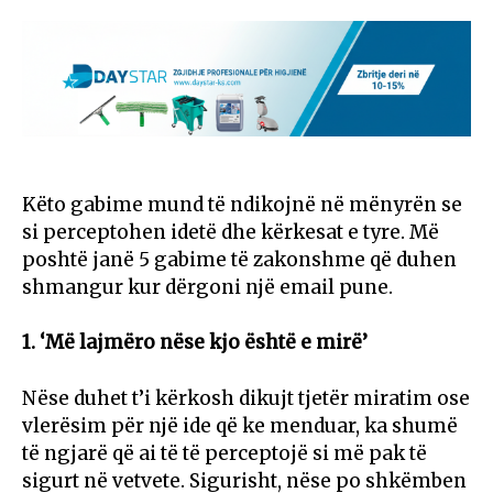
Këto gabime mund të ndikojnë në mënyrën se
si perceptohen idetë dhe kërkesat e tyre. Më
poshtë janë 5 gabime të zakonshme që duhen
shmangur kur dërgoni një email pune.
1. ‘Më lajmëro nëse kjo është e mirë’
Nëse duhet t’i kërkosh dikujt tjetër miratim ose
vlerësim për një ide që ke menduar, ka shumë
të ngjarë që ai të të perceptojë si më pak të
sigurt në vetvete. Sigurisht, nëse po shkëmben