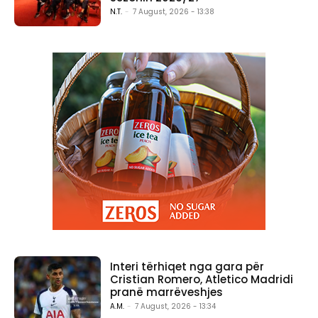
N.T.
-
7 August, 2026 - 13:38
Interi tërhiqet nga gara për
Cristian Romero, Atletico Madridi
pranë marrëveshjes
A.M.
-
7 August, 2026 - 13:34