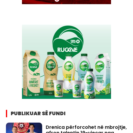
PUBLIKUAR SË FUNDI
Drenica përforcohet në mbrojtje,
afron talentin 19-vjeçar nga