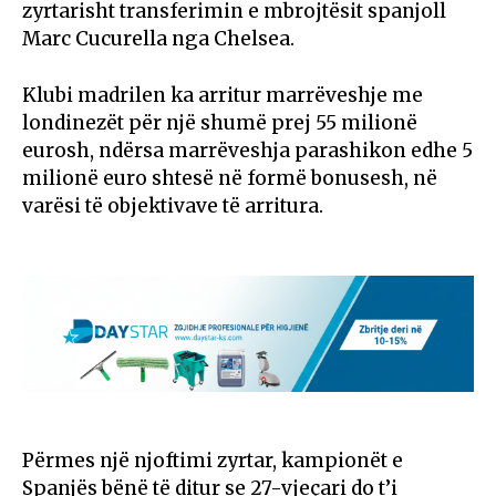
zyrtarisht transferimin e mbrojtësit spanjoll
Marc Cucurella nga Chelsea.
Klubi madrilen ka arritur marrëveshje me
londinezët për një shumë prej 55 milionë
eurosh, ndërsa marrëveshja parashikon edhe 5
milionë euro shtesë në formë bonusesh, në
varësi të objektivave të arritura.
Përmes një njoftimi zyrtar, kampionët e
Spanjës bënë të ditur se 27-vjeçari do t’i