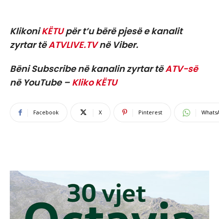
Klikoni
KËTU
për t’u bërë pjesë e kanalit
zyrtar të
ATVLIVE.TV
në Viber.
Bëni Subscribe në kanalin zyrtar të
ATV-së
në YouTube –
Kliko KËTU
Facebook
X
Pinterest
Whats