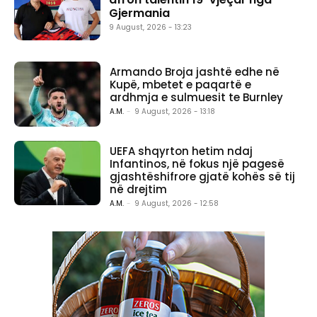
Gjermania
9 August, 2026 - 13:23
Armando Broja jashtë edhe në
Kupë, mbetet e paqartë e
ardhmja e sulmuesit te Burnley
A.M.
-
9 August, 2026 - 13:18
UEFA shqyrton hetim ndaj
Infantinos, në fokus një pagesë
gjashtëshifrore gjatë kohës së tij
në drejtim
A.M.
-
9 August, 2026 - 12:58