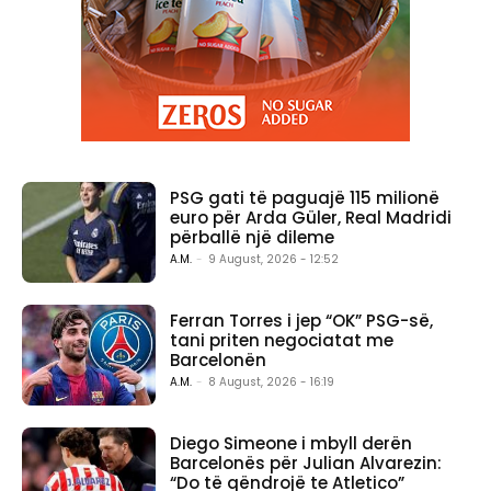
PSG gati të paguajë 115 milionë
euro për Arda Güler, Real Madridi
përballë një dileme
A.M.
-
9 August, 2026 - 12:52
Ferran Torres i jep “OK” PSG-së,
tani priten negociatat me
Barcelonën
A.M.
-
8 August, 2026 - 16:19
Diego Simeone i mbyll derën
Barcelonës për Julian Alvarezin:
“Do të qëndrojë te Atletico”