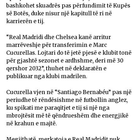
bashkohet skuadrës pas përfundimit të Kupës
së Botës, duke nisur një kapitull të ri në
karrierën e tij.
“Real Madridi dhe Chelsea kanë arritur
marrëveshje për transferimin e Marc
Cucurellas. Lojtari do të jetë pjesë e klubit tonë
për gjashtë sezonet e ardhshme, deri më 30
qershor 2032”, thuhet në deklaratën e
publikuar nga klubi madrilen.
Cucurella vjen në “Santiago Bernabéu” pas një
periudhe të rëndësishme në futbollin anglez,
ku spikati me paraqitjet e tij si një nga
mbrojtësit më të qëndrueshëm dhe energjikë
në krahun e majtë.
Megjithatë, merkatoja e Real Madridit nuk