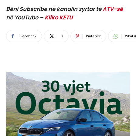
Bëni Subscribe në kanalin zyrtar të
ATV-së
në YouTube –
Kliko KËTU
Facebook
X
Pinterest
Whats