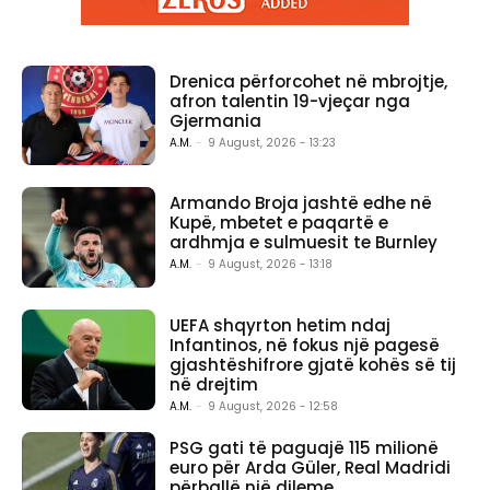
Drenica përforcohet në mbrojtje,
afron talentin 19-vjeçar nga
Gjermania
A.M.
-
9 August, 2026 - 13:23
Armando Broja jashtë edhe në
Kupë, mbetet e paqartë e
ardhmja e sulmuesit te Burnley
A.M.
-
9 August, 2026 - 13:18
UEFA shqyrton hetim ndaj
Infantinos, në fokus një pagesë
gjashtëshifrore gjatë kohës së tij
në drejtim
A.M.
-
9 August, 2026 - 12:58
PSG gati të paguajë 115 milionë
euro për Arda Güler, Real Madridi
përballë një dileme