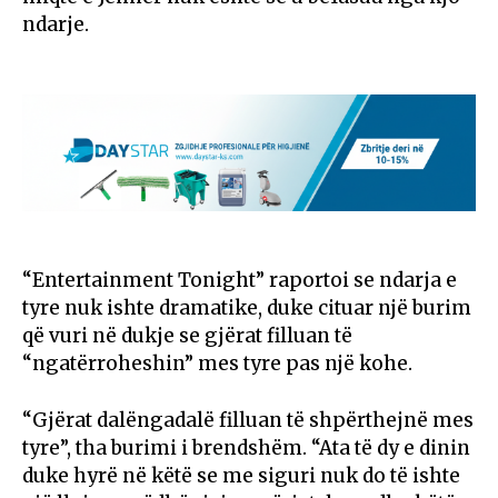
ndarje.
“Entertainment Tonight” raportoi se ndarja e
tyre nuk ishte dramatike, duke cituar një burim
që vuri në dukje se gjërat filluan të
“ngatërroheshin” mes tyre pas një kohe.
“Gjërat dalëngadalë filluan të shpërthejnë mes
tyre”, tha burimi i brendshëm. “Ata të dy e dinin
duke hyrë në këtë se me siguri nuk do të ishte