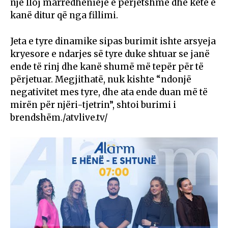
një lloj marrëdhënieje e përjetshme dhe këtë e
kanë ditur që nga fillimi.
Jeta e tyre dinamike sipas burimit ishte arsyeja
kryesore e ndarjes së tyre duke shtuar se janë
ende të rinj dhe kanë shumë më tepër për të
përjetuar. Megjithatë, nuk kishte “ndonjë
negativitet mes tyre, dhe ata ende duan më të
mirën për njëri-tjetrin”, shtoi burimi i
brendshëm./atvlive.tv/