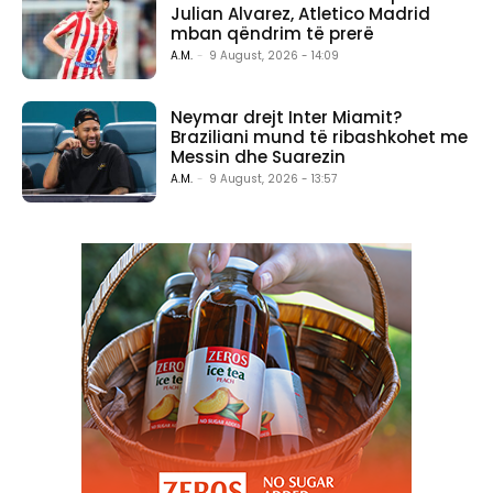
Julian Alvarez, Atletico Madrid
mban qëndrim të prerë
A.M.
-
9 August, 2026 - 14:09
Neymar drejt Inter Miamit?
Braziliani mund të ribashkohet me
Messin dhe Suarezin
A.M.
-
9 August, 2026 - 13:57