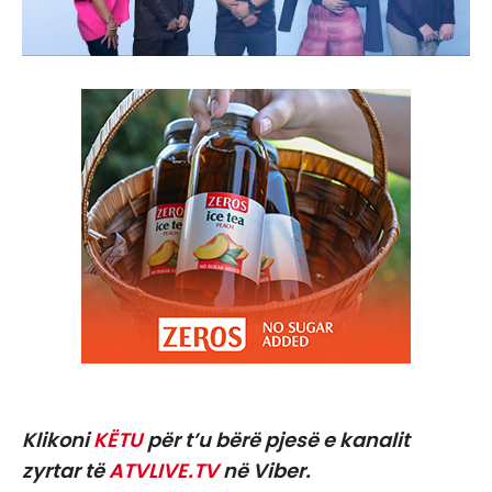
Klikoni
KËTU
për t’u bërë pjesë e kanalit
zyrtar të
ATVLIVE.TV
në Viber.