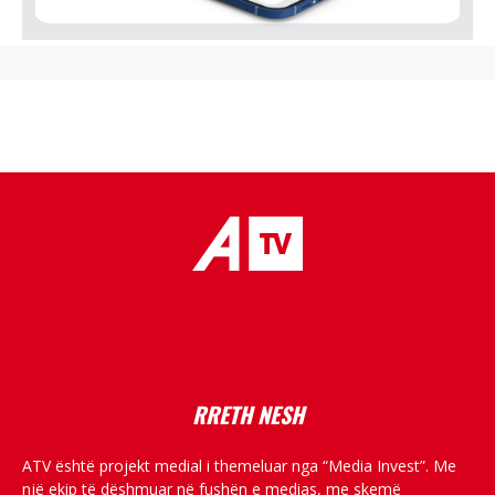
placeholder text
RRETH NESH
ATV është projekt medial i themeluar nga “Media Invest”. Me
një ekip të dëshmuar në fushën e medias, me skemë