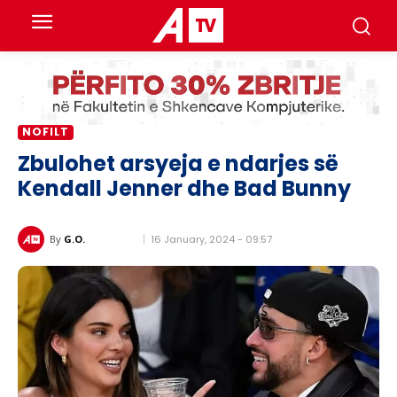
NOFILT
Zbulohet arsyeja e ndarjes së
Kendall Jenner dhe Bad Bunny
16 January, 2024 - 09:57
By
G.O.