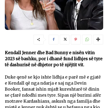
Kendall Jenner dhe Bad Bunny e nisën vitin
2023 së bashku, por i dhanë fund lidhjes së tyre
të dashurisë në dhjetor po të njëjtit vit.
Duke qenë se kjo ishte lidhja e parë më e gjatë
e Kendall që nga ndarja e saj nga Devin
Booker, fansat ishin mjaft kureshtarë të dinin
se çfarë ndodhi mes tyre. Sipas një burimi afër
motrave Kardashians, askush nga familja dhe
miqtë e Jenner nuk është se u befasua nga kjo