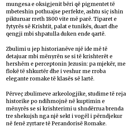
mungesa e oksigjenit bëri që pigmentet të
mbeteshin pothuajse perfekte, ashtu siç ishin
pikturuar rreth 1800 vite më parë. Tiparet e
fytyrës së Krishtit, palat e tunikës, duart dhe
qengji mbi shpatulla duken ende qartë.
Zbulimi u jep historianëve një ide më të
detajuar mbi mënyrën se si të krishterët e
hershëm e perceptonin Jezusin: pa mjekër, me
flokë të shkurtër dhe i veshur me rroba
elegante romake të klasës së lartë.
Përveç zbulimeve arkeologjike, studime të reja
historike po ndihmojnë në kuptimin e
mënyrës se si krishterimi u shndërrua brenda
tre shekujsh nga një sekt i vogël i përndjekur
në fenë zyrtare të Perandorisë Romake.