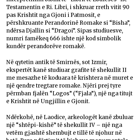
Testamentin e Ri. Libri, i shkruar rreth vitit 90
pas Krishtit nga Gjoni i Patmosit, e
përshkruante Perandorinë Romake si “Bisha”,
ndërsa Djallin si “Dragoi”. Sipas studiuesve,
numri famëkeq 666 ishte një kod simbolik
kundër perandorëve romakë.
Në qytetin antik të Smirnës, sot Izmir,
ekspertët kanë studiuar grafite të shekullit II
me mesazhe të koduara të krishtera në muret e
një qendre tregtare romake. Njëri prej tyre
përmban fjalën “Logos” (“Fjala”), një nga titujt
e Krishtit në Ungjillin e Gjonit.
Ndërkohë, në Laodice, arkeologët kanë zbuluar
një “shtëpi-kishë” të shekullit IV – një nga
vetëm gjashtë shembujt e tillë të njohur në