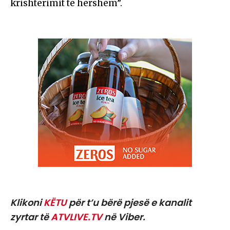
krishterimit të hershëm”.
Klikoni
KËTU
për t’u bërë pjesë e kanalit
zyrtar të
ATVLIVE.TV
në Viber.