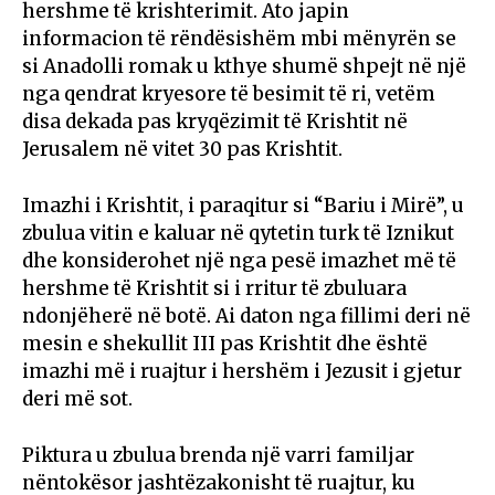
hershme të krishterimit. Ato japin
informacion të rëndësishëm mbi mënyrën se
si Anadolli romak u kthye shumë shpejt në një
nga qendrat kryesore të besimit të ri, vetëm
disa dekada pas kryqëzimit të Krishtit në
Jerusalem në vitet 30 pas Krishtit.
Imazhi i Krishtit, i paraqitur si “Bariu i Mirë”, u
zbulua vitin e kaluar në qytetin turk të Iznikut
dhe konsiderohet një nga pesë imazhet më të
hershme të Krishtit si i rritur të zbuluara
ndonjëherë në botë. Ai daton nga fillimi deri në
mesin e shekullit III pas Krishtit dhe është
imazhi më i ruajtur i hershëm i Jezusit i gjetur
deri më sot.
Piktura u zbulua brenda një varri familjar
nëntokësor jashtëzakonisht të ruajtur, ku