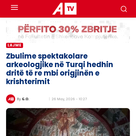
LAJME
Zbulime spektakolare
arkeologjike në Turqi hedhin
dritë të re mbi origjinën e
krishterimit
26 May, 2026 - 10:27
By
G.O.