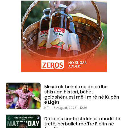
Messi rikthehet me gola dhe
shkruan histori, bëhet
golashënuesi më i mirë në Kupën
e Ligës
N.T.
-
6 August, 2026 - 12:36
Drita nis sonte sfidën e raundit të
tretë, përballet me Tre Fiorin në