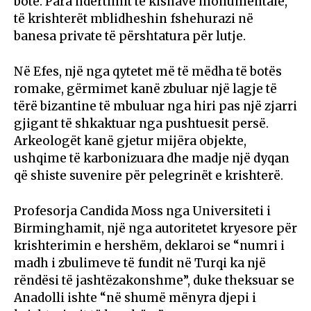
botë. Para ndërtimit të kishave monumentale,
të krishterët mblidheshin fshehurazi në
banesa private të përshtatura për lutje.
Në Efes, një nga qytetet më të mëdha të botës
romake, gërmimet kanë zbuluar një lagje të
tërë bizantine të mbuluar nga hiri pas një zjarri
gjigant të shkaktuar nga pushtuesit persë.
Arkeologët kanë gjetur mijëra objekte,
ushqime të karbonizuara dhe madje një dyqan
që shiste suvenire për pelegrinët e krishterë.
Profesorja Candida Moss nga Universiteti i
Birminghamit, një nga autoritetet kryesore për
krishterimin e hershëm, deklaroi se “numri i
madh i zbulimeve të fundit në Turqi ka një
rëndësi të jashtëzakonshme”, duke theksuar se
Anadolli ishte “në shumë mënyra djepi i