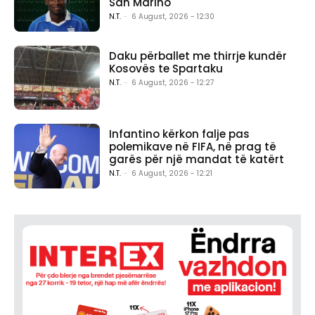
San Marino
N.T.
-
6 August, 2026 - 12:30
Daku përballet me thirrje kundër
Kosovës te Spartaku
N.T.
-
6 August, 2026 - 12:27
Infantino kërkon falje pas
polemikave në FIFA, në prag të
garës për një mandat të katërt
N.T.
-
6 August, 2026 - 12:21