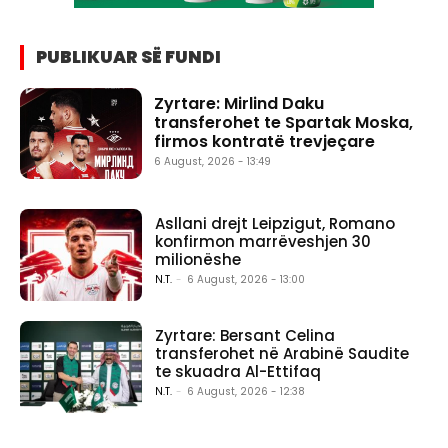
PUBLIKUAR SË FUNDI
Zyrtare: Mirlind Daku
transferohet te Spartak Moska,
firmos kontratë trevjeçare
6 August, 2026 - 13:49
Asllani drejt Leipzigut, Romano
konfirmon marrëveshjen 30
milionëshe
N.T.
-
6 August, 2026 - 13:00
Zyrtare: Bersant Celina
transferohet në Arabinë Saudite
te skuadra Al-Ettifaq
N.T.
-
6 August, 2026 - 12:38