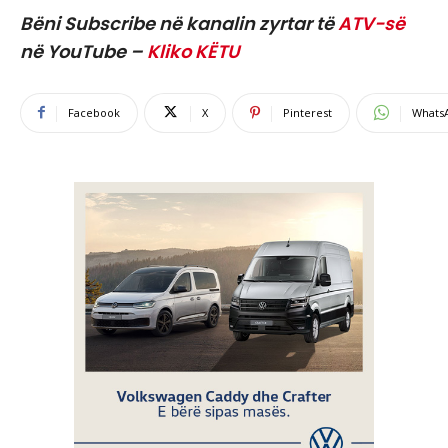
Bëni Subscribe në kanalin zyrtar të
ATV-së
në YouTube –
Kliko KËTU
Facebook
X
Pinterest
Whats