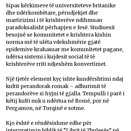
Sipas kërkimeve të universiteteve britanike
dhe ndërkombëtare, përndjekjet dhe
martirizimi i të krishterëve ndihmuan
paradoksalisht përhapjen e fesë. Studiuesit
besojnë se komunitetet e krishtera kishin
norma më të ulëta vdekshmërie gjatë
epidemive krahasuar me komunitetet pagane,
ndërsa sistemi i kujdesit social të të
krishterëve rriti ndjeshëm konvertimet.
Një tjetër element kyç ishte kundërshtimi ndaj
kultit perandorak romak – adhurimit të
perandorëve si hyjni të gjalla. Tempulli i parë i
këtij kulti nuk u ndërtua në Romë, por në
Pergamon, në Turqinë e sotme.
Kjo është e rëndësishme edhe për
interpretimin biblik të “Librit të Zbulesës” në