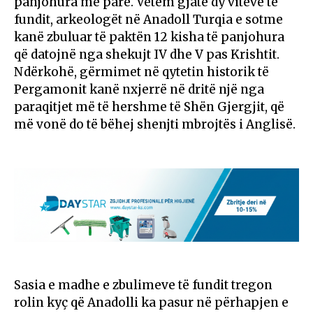
panjohura më parë. Vetëm gjatë dy viteve të
fundit, arkeologët në Anadoll Turqia e sotme
kanë zbuluar të paktën 12 kisha të panjohura
që datojnë nga shekujt IV dhe V pas Krishtit.
Ndërkohë, gërmimet në qytetin historik të
Pergamonit kanë nxjerrë në dritë një nga
paraqitjet më të hershme të Shën Gjergjit, që
më vonë do të bëhej shenjti mbrojtës i Anglisë.
Sasia e madhe e zbulimeve të fundit tregon
rolin kyç që Anadolli ka pasur në përhapjen e