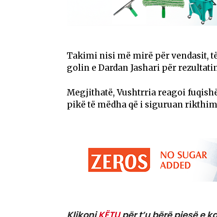
Takimi nisi më mirë për vendasit, t
golin e
Dardan Jashari
për rezultatin
Megjithatë, Vushtrria reagoi fuqishë
pikë të mëdha që i siguruan rikthim
Klikoni
KËTU
për t’u bërë pjesë e ka