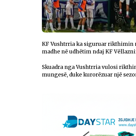
KF Vushtrria
ka siguruar rikthimin në
madhe në udhëtim ndaj
KF Vëllazn
Skuadra nga Vushtrria vulosi rikth
mungesë, duke kurorëzuar një sezo