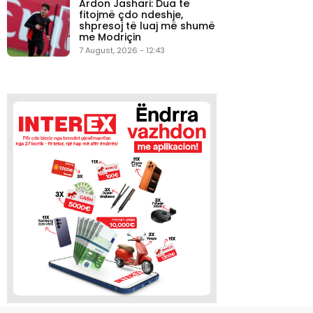
Ardon Jashari: Dua të
fitojmë çdo ndeshje,
shpresoj të luaj më shumë
me Modriçin
7 August, 2026 - 12:43