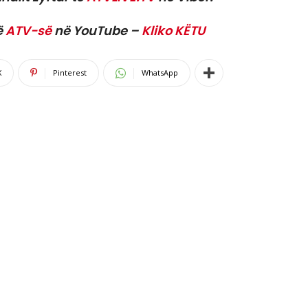
ë
ATV-së
në YouTube –
Kliko KËTU
X
Pinterest
WhatsApp