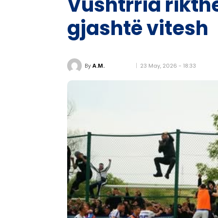
Vushtrria rikt
gjashtë vitesh
23 May, 2026 - 18:33
By
A.M.