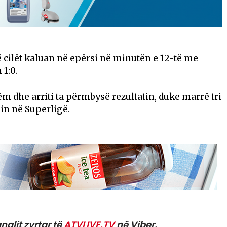
ë cilët kaluan në epërsi në minutën e 12-të me
 1:0.
m dhe arriti ta përmbysë rezultatin, duke marrë tri
in në Superligë.
nalit zyrtar të
ATVLIVE.TV
në Viber.