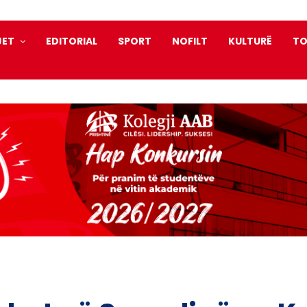
JET
EDITORIAL
SPORT
NOFILT
KULTURË
TO