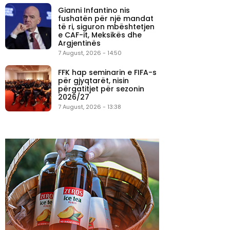
Gianni Infantino nis
fushatën për një mandat
të ri, siguron mbështetjen
e CAF-it, Meksikës dhe
Argjentinës
7 August, 2026 - 14:50
FFK hap seminarin e FIFA-s
për gjyqtarët, nisin
përgatitjet për sezonin
2026/27
7 August, 2026 - 13:38