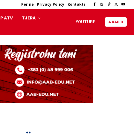
Për ne
Privacy Policy
Kontakti
P ATV
TJERA
YOUTUBE
A RADIO