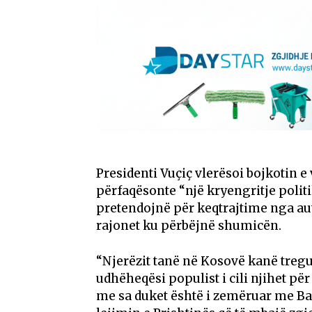
Presidenti Vuçiç vlerësoi bojkotin e
përfaqësonte “një kryengritje polit
pretendojnë për keqtrajtime nga au
rajonet ku përbëjnë shumicën.
“Njerëzit tanë në Kosovë kanë tregua
udhëheqësi populist i cili njihet pë
me sa duket është i zemëruar me B