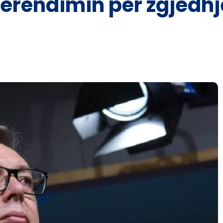
erëndimin për zgjedhje