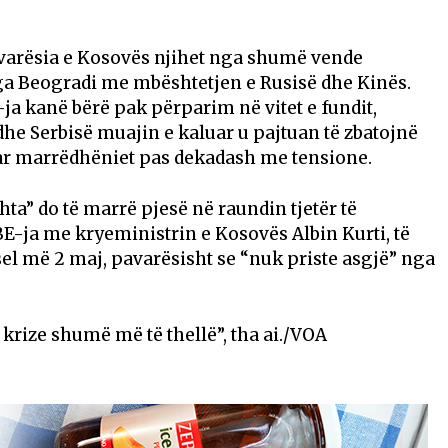
avarësia e Kosovës njihet nga shumë vende
a Beogradi me mbështetjen e Rusisë dhe Kinës.
a kanë bërë pak përparim në vitet e fundit,
he Serbisë muajin e kaluar u pajtuan të zbatojnë
ar marrëdhëniet pas dekadash me tensione.
hta” do të marrë pjesë në raundin tjetër të
E-ja me kryeministrin e Kosovës Albin Kurti, të
sel më 2 maj, pavarësisht se “nuk priste asgjë” nga
 krize shumë më të thellë”, tha ai./VOA