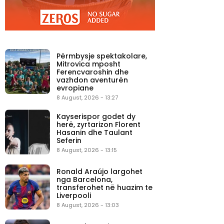
Përmbysje spektakolare,
Mitrovica mposht
Ferencvaroshin dhe
vazhdon aventurën
evropiane
8 August, 2026 - 13:27
Kayserispor godet dy
herë, zyrtarizon Florent
Hasanin dhe Taulant
Seferin
8 August, 2026 - 13:15
Ronald Araújo largohet
nga Barcelona,
transferohet në huazim te
Liverpooli
8 August, 2026 - 13:03