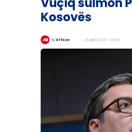
Vuçiq sulmon P
Kosovës
25 April, 2023 - 06:52
By
ATVLive