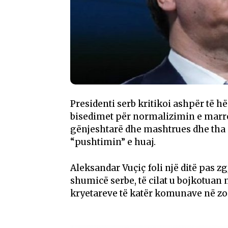
Presidenti serb kritikoi ashpër të 
bisedimet për normalizimin e marrë
gënjeshtarë dhe mashtrues dhe tha 
“pushtimin” e huaj.
Aleksandar Vuçiç foli një ditë pas 
shumicë serbe, të cilat u bojkotuan n
kryetareve të katër komunave në zo