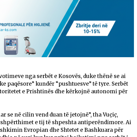
 votimeve nga serbët e Kosovës, duke thënë se ai
ike paqësore” kundër “pushtuesve” të tyre. Serbët
toritetet e Prishtinës dhe kërkojnë autonomi për
r se në cilin vend duan të jetojnë”, tha Vuçiç,
r shpërthimet e tij të shpeshta antiperëndimore. Ai
ashkimin Evropian dhe Shtetet e Bashkuara për