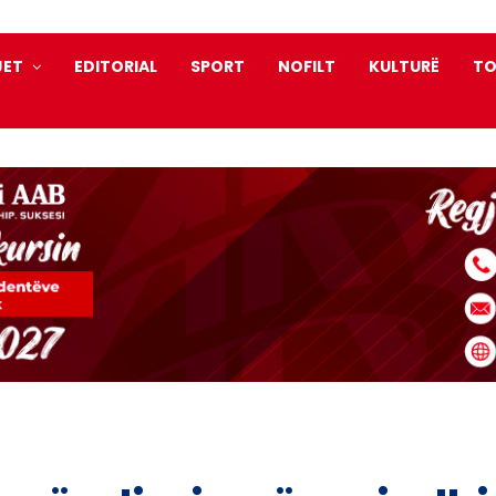
JET
EDITORIAL
SPORT
NOFILT
KULTURË
TO