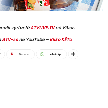
nalit zyrtar të
ATVLIVE.TV
në Viber.
ë
ATV-së
në YouTube –
Kliko KËTU
X
Pinterest
WhatsApp