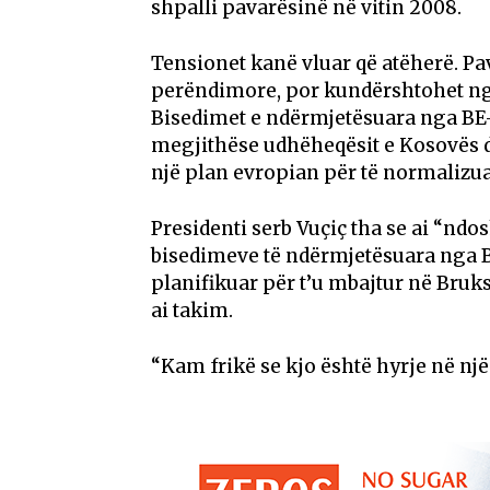
shpalli pavarësinë në vitin 2008.
Tensionet kanë vluar që atëherë. P
perëndimore, por kundërshtohet ng
Bisedimet e ndërmjetësuara nga BE-j
megjithëse udhëheqësit e Kosovës d
një plan evropian për të normalizu
Presidenti serb Vuçiç tha se ai “ndos
bisedimeve të ndërmjetësuara nga B
planifikuar për t’u mbajtur në Bruk
ai takim.
“Kam frikë se kjo është hyrje në një