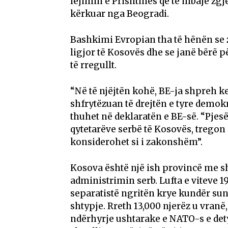
lejimin e Prishtinës që të mbajë zgj
kërkuar nga Beogradi.
Bashkimi Evropian tha të hënën se 
ligjor të Kosovës dhe se janë bërë p
të rregullt.
“Në të njëjtën kohë, BE-ja shpreh ke
shfrytëzuan të drejtën e tyre demokr
thuhet në deklaratën e BE-së. “Pjes
qytetarëve serbë të Kosovës, tregon
konsiderohet si i zakonshëm”.
Kosova është një ish provincë me s
administrimin serb. Lufta e viteve 
separatistë ngritën krye kundër sun
shtypje. Rreth 13,000 njerëz u vranë,
ndërhyrje ushtarake e NATO-s e detyr