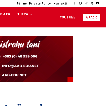
Për ne
Privacy Policy
Kontakti
P ATV
TJERA
YOUTUBE
A RADIO