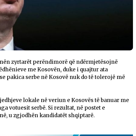
hënën zyrtarët perëndimorë që ndërmjetësojnë
dhënieve me Kosovën, duke i quajtur ata
se pakica serbe në Kosovë nuk do të tolerojë më
zgjedhjeve lokale në veriun e Kosovës të banuar me
ga votuesit serbë. Si rezultat, në postet e
në, u zgjodhën kandidatët shqiptarë.