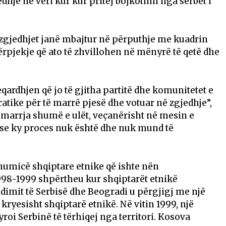
edhje në veri kur kur pritej bojkotimi nga serbët i
zgjedhjet janë mbajtur në përputhje me kuadrin
ërpjekje që ato të zhvillohen në mënyrë të qetë dhe
qardhjen që jo të gjitha partitë dhe komunitetet e
atike për të marrë pjesë dhe votuar në zgjedhje”,
ëmarrja shumë e ulët, veçanërisht në mesin e
 se ky proces nuk është dhe nuk mund të
humicë shqiptare etnike që ishte nën
1998-1999 shpërtheu kur shqiptarët etnikë
dimit të Serbisë dhe Beogradi u përgjigj me një
 kryesisht shqiptarë etnikë. Në vitin 1999, një
oi Serbinë të tërhiqej nga territori. Kosova