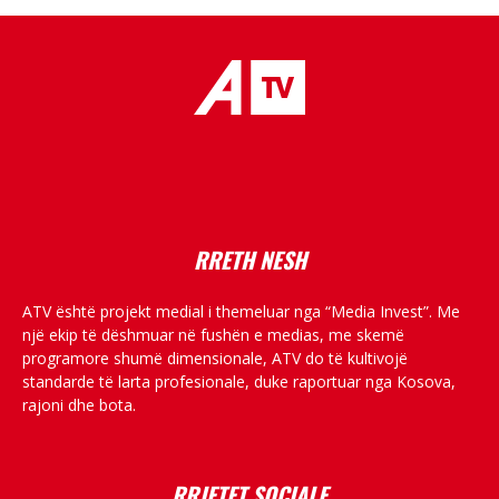
placeholder text
RRETH NESH
ATV është projekt medial i themeluar nga “Media Invest”. Me
një ekip të dëshmuar në fushën e medias, me skemë
programore shumë dimensionale, ATV do të kultivojë
standarde të larta profesionale, duke raportuar nga Kosova,
rajoni dhe bota.
RRJETET SOCIALE