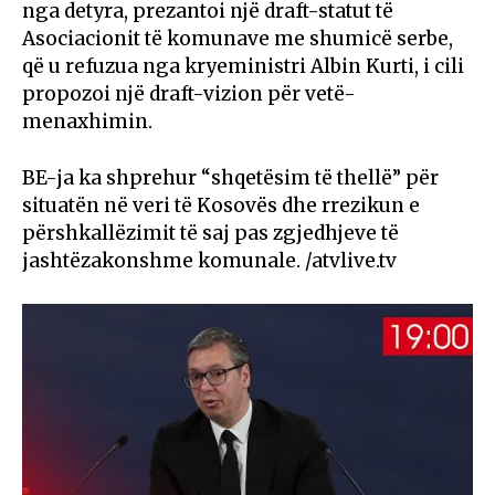
nga detyra, prezantoi një draft-statut të
Asociacionit të komunave me shumicë serbe,
që u refuzua nga kryeministri Albin Kurti, i cili
propozoi një draft-vizion për vetë-
menaxhimin.
BE-ja ka shprehur “shqetësim të thellë” për
situatën në veri të Kosovës dhe rrezikun e
përshkallëzimit të saj pas zgjedhjeve të
jashtëzakonshme komunale. /atvlive.tv