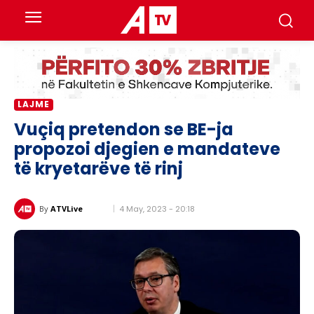
LAJME
Vuçiq pretendon se BE-ja
propozoi djegien e mandateve
të kryetarëve të rinj
4 May, 2023 - 20:18
By
ATVLive