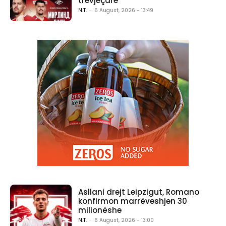
trevjeçare
N.T.
-
6 August, 2026 - 13:49
Asllani drejt Leipzigut, Romano
konfirmon marrëveshjen 30
milionëshe
N.T.
-
6 August, 2026 - 13:00