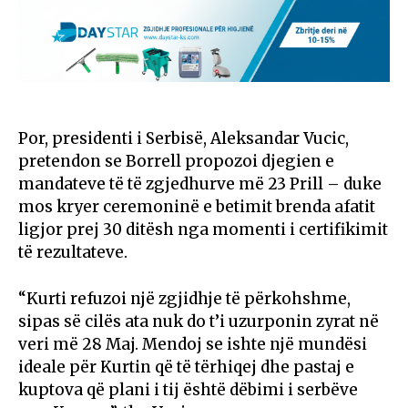
Por, presidenti i Serbisë, Aleksandar Vucic,
pretendon se Borrell propozoi djegien e
mandateve të të zgjedhurve më 23 Prill – duke
mos kryer ceremoninë e betimit brenda afatit
ligjor prej 30 ditësh nga momenti i certifikimit
të rezultateve.
“Kurti refuzoi një zgjidhje të përkohshme,
sipas së cilës ata nuk do t’i uzurponin zyrat në
veri më 28 Maj. Mendoj se ishte një mundësi
ideale për Kurtin që të tërhiqej dhe pastaj e
kuptova që plani i tij është dëbimi i serbëve