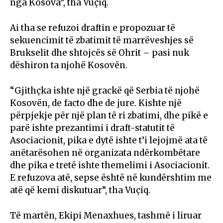
nga Kosova”, tha Vuçiq.
Ai tha se refuzoi draftin e propozuar të
sekuencimit të zbatimit të marrëveshjes së
Brukselit dhe shtojcës së Ohrit – pasi nuk
dëshiron ta njohë Kosovën.
“Gjithçka ishte një grackë që Serbia të njohë
Kosovën, de facto dhe de jure. Kishte një
përpjekje për një plan të ri zbatimi, dhe pikë e
parë ishte prezantimi i draft-statutit të
Asociacionit, pika e dytë ishte t’i lejojmë ata të
anëtarësohen në organizata ndërkombëtare
dhe pika e tretë ishte themelimi i Asociacionit.
E refuzova atë, sepse është në kundërshtim me
atë që kemi diskutuar”, tha Vuçiq.
Të martën, Ekipi Menaxhues, tashmë i liruar