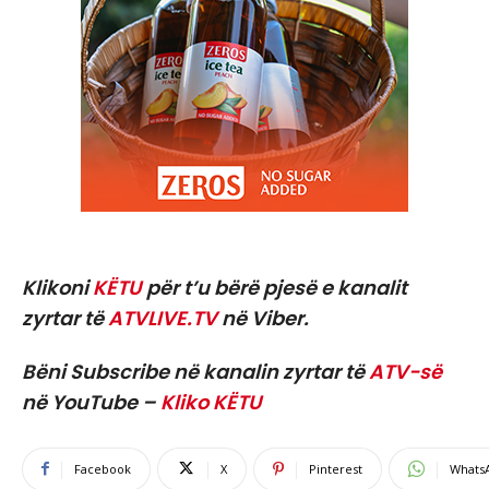
Klikoni
KËTU
për t’u bërë pjesë e kanalit
zyrtar të
ATVLIVE.TV
në Viber.
Bëni Subscribe në kanalin zyrtar të
ATV-së
në YouTube –
Kliko KËTU
Facebook
X
Pinterest
Whats