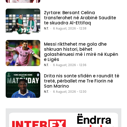
Zyrtare: Bersant Celina
transferohet në Arabinë Saudite
te skuadra Al-Ettifaq
N.T.
-
6 August, 2026 - 12:38
Messi rikthehet me gola dhe
shkruan histori, bëhet
golashënuesi më i mirë në Kupën
e Ligës
N.T.
-
6 August, 2026 - 12:36
Drita nis sonte sfidën e raundit të
tretë, përballet me Tre Fiorin në
San Marino
N.T.
-
6 August, 2026 - 12:30