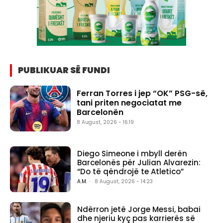
PUBLIKUAR SË FUNDI
Ferran Torres i jep “OK” PSG-së,
tani priten negociatat me
Barcelonën
8 August, 2026 - 16:19
Diego Simeone i mbyll derën
Barcelonës për Julian Alvarezin:
“Do të qëndrojë te Atletico”
A.M.
-
8 August, 2026 - 14:23
Ndërron jetë Jorge Messi, babai
dhe njeriu kyç pas karrierës së