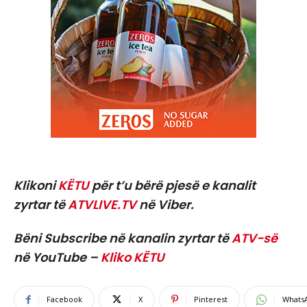
Klikoni
KËTU
për t’u bërë pjesë e kanalit
zyrtar të
ATVLIVE.TV
në Viber.
Bëni Subscribe në kanalin zyrtar të
ATV-së
në YouTube –
Kliko KËTU
Facebook
X
Pinterest
Whats