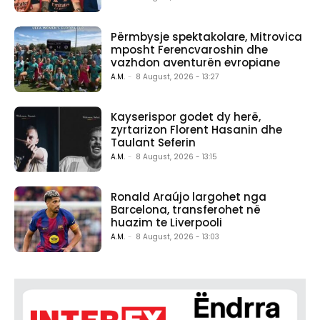
Përmbysje spektakolare, Mitrovica
mposht Ferencvaroshin dhe
vazhdon aventurën evropiane
A.M.
-
8 August, 2026 - 13:27
Kayserispor godet dy herë,
zyrtarizon Florent Hasanin dhe
Taulant Seferin
A.M.
-
8 August, 2026 - 13:15
Ronald Araújo largohet nga
Barcelona, transferohet në
huazim te Liverpooli
A.M.
-
8 August, 2026 - 13:03