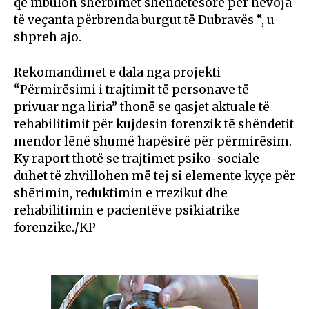
që mbulon shërbimet shëndetësore për nevoja
të veçanta përbrenda burgut të Dubravës “, u
shpreh ajo.
Rekomandimet e dala nga projekti
“Përmirësimi i trajtimit të personave të
privuar nga liria” thonë se qasjet aktuale të
rehabilitimit për kujdesin forenzik të shëndetit
mendor lënë shumë hapësirë për përmirësim.
Ky raport thotë se trajtimet psiko-sociale
duhet të zhvillohen më tej si elemente kyçe për
shërimin, reduktimin e rrezikut dhe
rehabilitimin e pacientëve psikiatrike
forenzike./KP