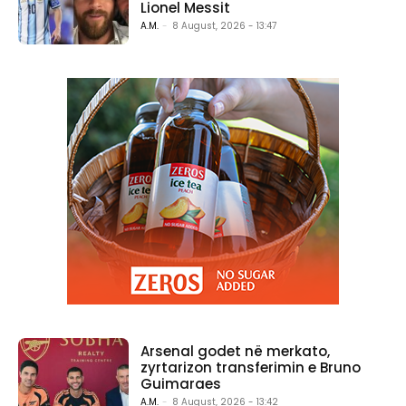
Lionel Messit
A.M.
-
8 August, 2026 - 13:47
Arsenal godet në merkato,
zyrtarizon transferimin e Bruno
Guimaraes
A.M.
-
8 August, 2026 - 13:42