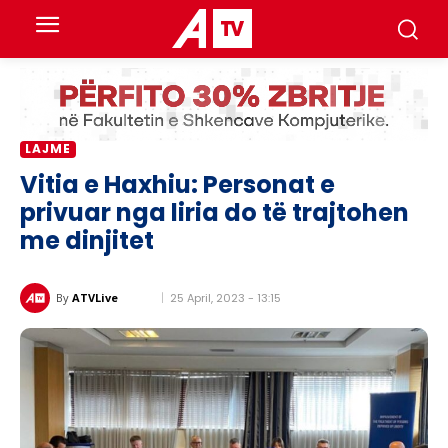
LAJME
​Vitia e Haxhiu: Personat e
privuar nga liria do të trajtohen
me dinjitet
25 April, 2023 - 13:15
By
ATVLive