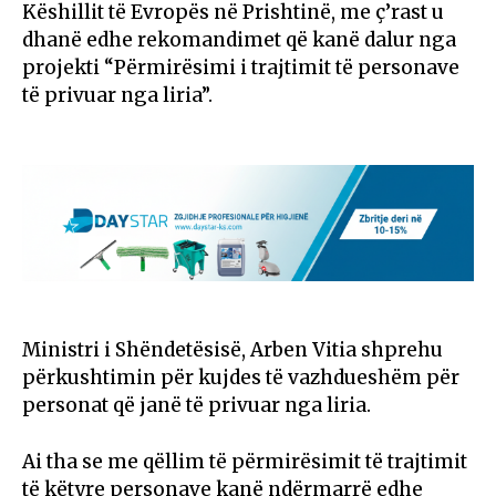
Këshillit të Evropës në Prishtinë, me ç’rast u
dhanë edhe rekomandimet që kanë dalur nga
projekti “Përmirësimi i trajtimit të personave
të privuar nga liria”.
Ministri i Shëndetësisë, Arben Vitia shprehu
përkushtimin për kujdes të vazhdueshëm për
personat që janë të privuar nga liria.
Ai tha se me qëllim të përmirësimit të trajtimit
të këtyre personave kanë ndërmarrë edhe