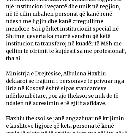
një institucion i veçantë dhe unik në regjion,
në të cilin mbahen personat që kanë rënë
ndesh me ligjin dhe kanë çrregullime
mendore. Sa i përket institucionit special në
Shtime, qeveria ka marrë vendim që këtë
institucion ta transferoj në kuadër të MSh me
qëllim të ofrimit të kujdesit sa më profesional”,
tha ai.
Ministrja e Drejtësisë, Albulena Haxhiu
deklaroi se trajtimi i personave të privuar nga
liria në Kosovë është sipas standardeve
ndërkombëtare, por ajo theksoi se nuk do të
ndalen në adresimin e të gjitha sfidave.
Haxhiu theksoi se janë angazhuar në krijimin
e kushteve ligjore që këta persona të kenë