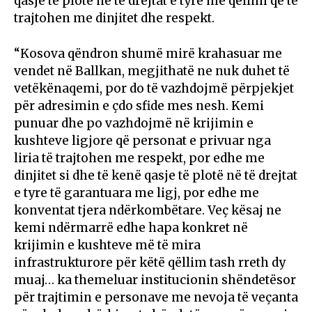
qasje të plotë në të drejtat e tyre me qëllim që të
trajtohen me dinjitet dhe respekt.
“Kosova qëndron shumë mirë krahasuar me
vendet në Ballkan, megjithatë ne nuk duhet të
vetëkënaqemi, por do të vazhdojmë përpjekjet
për adresimin e çdo sfide mes nesh. Kemi
punuar dhe po vazhdojmë në krijimin e
kushteve ligjore që personat e privuar nga
liria të trajtohen me respekt, por edhe me
dinjitet si dhe të kenë qasje të plotë në të drejtat
e tyre të garantuara me ligj, por edhe me
konventat tjera ndërkombëtare. Veç kësaj ne
kemi ndërmarrë edhe hapa konkret në
krijimin e kushteve më të mira
infrastrukturore për këtë qëllim tash rreth dy
muaj… ka themeluar institucionin shëndetësor
për trajtimin e personave me nevoja të veçanta