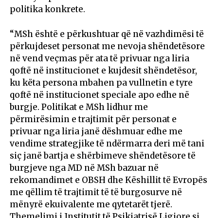
politika konkrete.
“MSh është e përkushtuar që në vazhdimësi të
përkujdeset personat me nevoja shëndetësore
në vend veçmas për ata të privuar nga liria
qoftë në institucionet e kujdesit shëndetësor,
ku këta persona mbahen pa vullnetin e tyre
qoftë në institucionet speciale apo edhe në
burgje. Politikat e MSh lidhur me
përmirësimin e trajtimit për personat e
privuar nga liria janë dëshmuar edhe me
vendime strategjike të ndërmarra deri më tani
siç janë bartja e shërbimeve shëndetësore të
burgjeve nga MD në MSh bazuar në
rekomandimet e OBSH dhe Këshillit të Evropës
me qëllim të trajtimit të të burgosurve në
mënyrë ekuivalente me qytetarët tjerë.
Themelimi i Institutit të Psikiatrisë Ligjore si