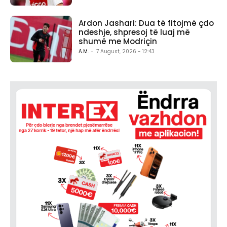
Ardon Jashari: Dua të fitojmë çdo
ndeshje, shpresoj të luaj më
shumë me Modriçin
A.M.
-
7 August, 2026 - 12:43