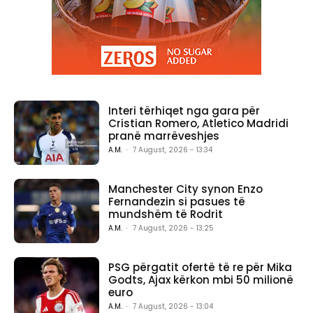
Interi tërhiqet nga gara për
Cristian Romero, Atletico Madridi
pranë marrëveshjes
A.M.
-
7 August, 2026 - 13:34
Manchester City synon Enzo
Fernandezin si pasues të
mundshëm të Rodrit
A.M.
-
7 August, 2026 - 13:25
PSG përgatit ofertë të re për Mika
Godts, Ajax kërkon mbi 50 milionë
euro
A.M.
-
7 August, 2026 - 13:04