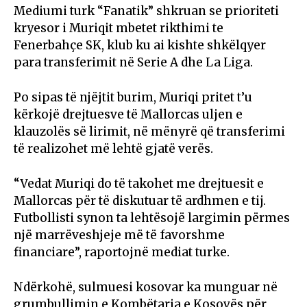
Mediumi turk “Fanatik” shkruan se prioriteti
kryesor i Muriqit mbetet rikthimi te
Fenerbahçe SK, klub ku ai kishte shkëlqyer
para transferimit në Serie A dhe La Liga.
Po sipas të njëjtit burim, Muriqi pritet t’u
kërkojë drejtuesve të Mallorcas uljen e
klauzolës së lirimit, në mënyrë që transferimi
të realizohet më lehtë gjatë verës.
“Vedat Muriqi do të takohet me drejtuesit e
Mallorcas për të diskutuar të ardhmen e tij.
Futbollisti synon ta lehtësojë largimin përmes
një marrëveshjeje më të favorshme
financiare”, raportojnë mediat turke.
Ndërkohë, sulmuesi kosovar ka munguar në
grumbullimin e Kombëtarja e Kosovës për