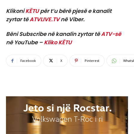
Klikoni
KËTU
për t’u bërë pjesë e kanalit
zyrtar të
ATVLIVE.TV
në Viber.
Bëni Subscribe në kanalin zyrtar të
ATV-së
në YouTube –
Kliko KËTU
Facebook
X
Pinterest
Whats