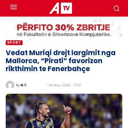
SPORT
Vedat Muriqi drejt largimit nga
Mallorca, “Pirati” favorizon
rikthimin te Fenerbahçe
28 May, 2026 - 17:47
By
N.T.