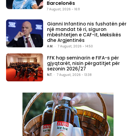
Barcelonës
7 August, 2026 - 16:11
Gianni Infantino nis fushatën për
një mandat të ri, siguron
mbështetjen e CAF-it, Meksikës
dhe Argjentinës
A.M.
-
7 August, 2026 - 14:50
FFK hap seminarin e FIFA-s për
gjyqtarët, nisin përgatitjet për
sezonin 2026/27
N.T.
-
7 August, 2026 - 13:38