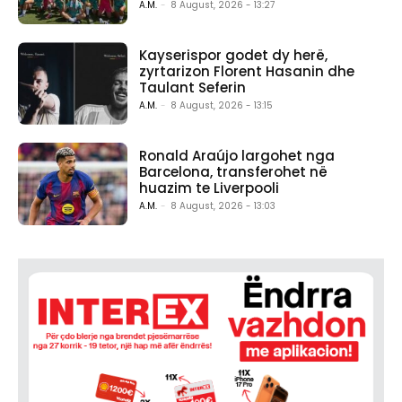
A.M.
-
8 August, 2026 - 13:27
Kayserispor godet dy herë,
zyrtarizon Florent Hasanin dhe
Taulant Seferin
A.M.
-
8 August, 2026 - 13:15
Ronald Araújo largohet nga
Barcelona, transferohet në
huazim te Liverpooli
A.M.
-
8 August, 2026 - 13:03