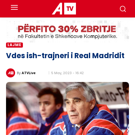
LAJME
Vdes ish-trajneri i Real Madridit
5 May, 2023 - 16:42
By
ATVLive