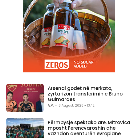
Arsenal godet në merkato,
zyrtarizon transferimin e Bruno
Guimaraes
A.M.
-
8 August, 2026 - 13:42
Përmbysje spektakolare, Mitrovica
mposht Ferencvaroshin dhe
vazhdon aventurën evropiane