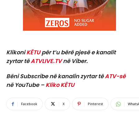
Klikoni
KËTU
për t’u bërë pjesë e kanalit
zyrtar të
ATVLIVE.TV
në Viber.
Bëni Subscribe në kanalin zyrtar të
ATV-së
në YouTube –
Kliko KËTU
Facebook
X
Pinterest
Whats