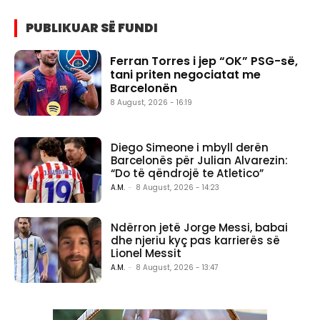
PUBLIKUAR SË FUNDI
Ferran Torres i jep “OK” PSG-së,
tani priten negociatat me
Barcelonën
8 August, 2026 - 16:19
Diego Simeone i mbyll derën
Barcelonës për Julian Alvarezin:
“Do të qëndrojë te Atletico”
A.M.
-
8 August, 2026 - 14:23
Ndërron jetë Jorge Messi, babai
dhe njeriu kyç pas karrierës së
Lionel Messit
A.M.
-
8 August, 2026 - 13:47