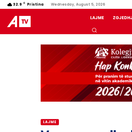
C
32.9
Pristina
Wednesday, August 5, 2026
LAJME
ZGJEDH
LAJME