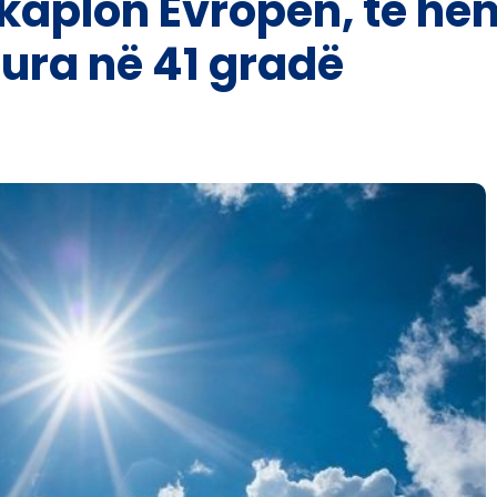
aplon Evropën, të hë
ura në 41 gradë