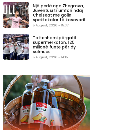
Një perlë nga Zhegrova,
Juventusi triumfon ndaj
Chelseat me golin
spektakolar të kosovarit
5 August, 2026 - 15:37
Tottenhami përgatit
supermerkaton, 125
milionë funte për dy
sulmues
5 August, 2026 - 14:15