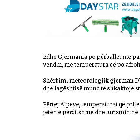
Edhe Gjermania po përballet me par
vendin, me temperatura që po afroh
Shërbimi meteorologjik gjerman D
dhe lagështisë mund të shkaktojë stu
Përtej Alpeve, temperaturat që prite
jetën e përditshme dhe turizmin në dis