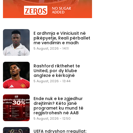
E ardhmja e Viniciusit në
pikëpyetje, Reali përballet
me vendimin e madh
5 August, 2026 - 14:11
Rashford rikthehet te
United, por dy klube
angleze e kërkojnë
5 August, 2026 - 13:44
Ende nuk e ke zgjedhur
drejtimin? Këto janë
programet ku mund të
regjistrohesh në AAB
5 August, 2026 - 12:50
UEFA ndryshon rregullat: