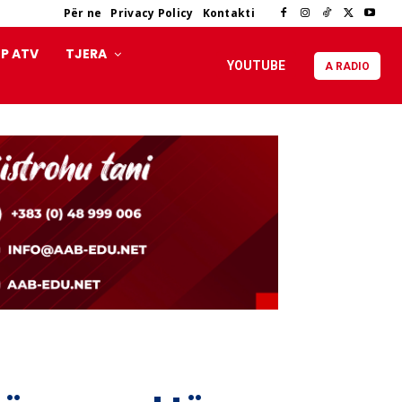
Për ne
Privacy Policy
Kontakti
P ATV
TJERA
YOUTUBE
A RADIO