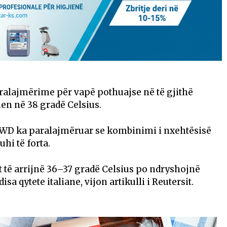
alajmërime për vapë pothuajse në të gjithë
en në 38 gradë Celsius.
WD ka paralajmëruar se kombinimi i nxehtësisë
hi të forta.
t të arrijnë 36–37 gradë Celsius po ndryshojnë
a qytete italiane, vijon artikulli i Reutersit.