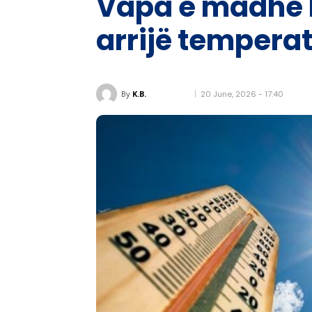
Vapa e madhe k
arrijë temperat
20 June, 2026 - 17:40
By
K.B.