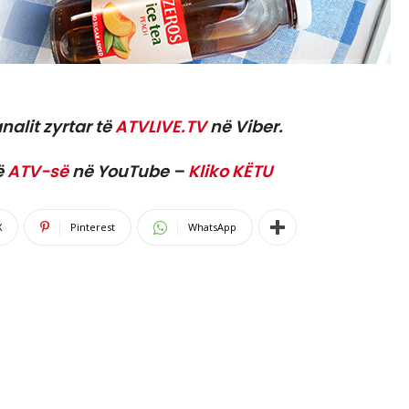
nalit zyrtar të
ATVLIVE.TV
në Viber.
ë
ATV-së
në YouTube –
Kliko KËTU
X
Pinterest
WhatsApp