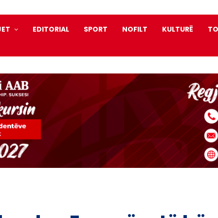
JET
EDITORIAL
SPORT
NOFILT
KULTURË
TO