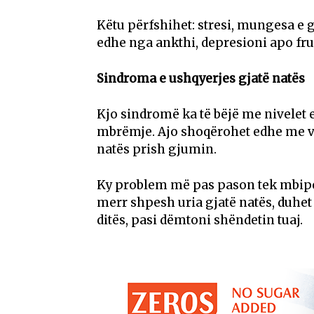
Këtu përfshihet: stresi, mungesa e g
edhe nga ankthi, depresioni apo fru
Sindroma e ushqyerjes gjatë natës
Kjo sindromë ka të bëjë me nivelet e 
mbrëmje. Ajo shoqërohet edhe me vës
natës prish gjumin.
Ky problem më pas pason tek mbipe
merr shpesh uria gjatë natës, duhet
ditës, pasi dëmtoni shëndetin tuaj.