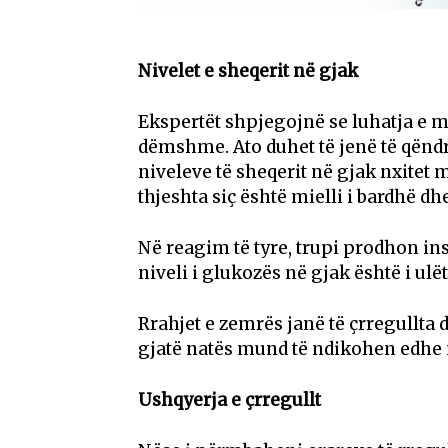
Nivelet e sheqerit në gjak
Ekspertët shpjegojnë se luhatja e m
dëmshme. Ato duhet të jenë të qëndr
niveleve të sheqerit në gjak nxitet
thjeshta siç është mielli i bardhë dh
Në reagim të tyre, trupi prodhon in
niveli i glukozës në gjak është i ulë
Rrahjet e zemrës janë të çrregullta 
gjatë natës mund të ndikohen edhe nga
Ushqyerja e çrregullt