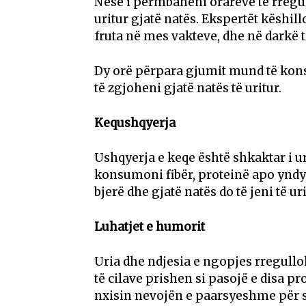
Nëse i përmbaheni orareve të rregull
uritur gjatë natës. Ekspertët këshil
fruta në mes vakteve, dhe në darkë
Dy orë përpara gjumit mund të kons
të zgjoheni gjatë natës të uritur.
Kequshqyerja
Ushqyerja e keqe është shkaktar i ur
konsumoni fibër, proteinë apo yndyr
bjerë dhe gjatë natës do të jeni të uri
Luhatjet e humorit
Uria dhe ndjesia e ngopjes rregullo
të cilave prishen si pasojë e disa 
nxisin nevojën e paarsyeshme për s