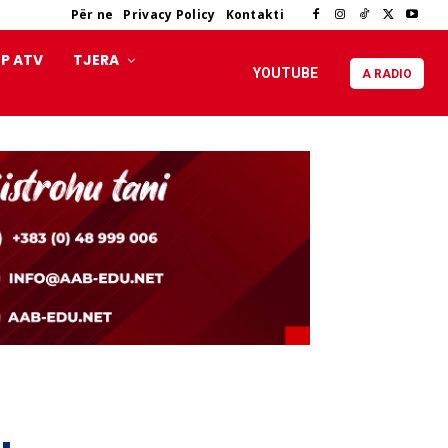
Për ne
Privacy Policy
Kontakti
P ATV
TJERA
YOUTUBE
A RADIO