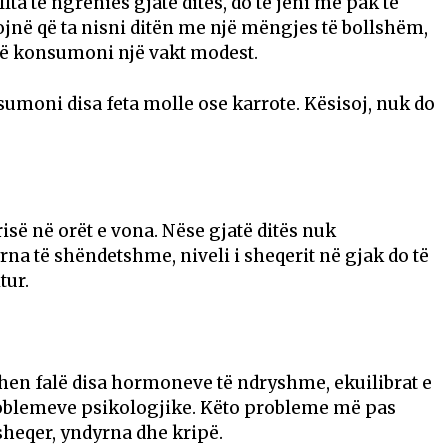
ta të ngrënies gjatë ditës, do të jeni më pak të
lojnë që ta nisni ditën me një mëngjes të bollshëm,
 të konsumoni një vakt modest.
umoni disa feta molle ose karrote. Kësisoj, nuk do
isë në orët e vona. Nëse gjatë ditës nuk
na të shëndetshme, niveli i sheqerit në gjak do të
tur.
hen falë disa hormoneve të ndryshme, ekuilibrat e
problemeve psikologjike. Këto probleme më pas
heqer, yndyrna dhe kripë.