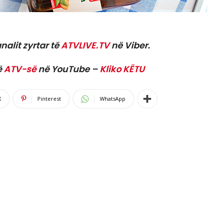
nalit zyrtar të
ATVLIVE.TV
në Viber.
ë
ATV-së
në YouTube –
Kliko KËTU
X
Pinterest
WhatsApp