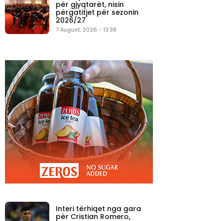
për gjyqtarët, nisin
përgatitjet për sezonin
2026/27
7 August, 2026 - 13:38
Interi tërhiqet nga gara
për Cristian Romero,