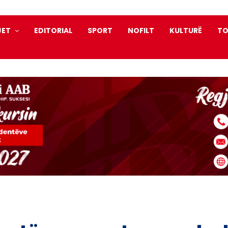
JET
EDITORIAL
SPORT
NOFILT
KULTURË
TO