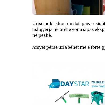
Urisë nuk i shpëton dot, pavarësisht
ushqyerja në orët e vona sipas eksp
në peshë.
Arsyet përse uria bëhet më e fortë g