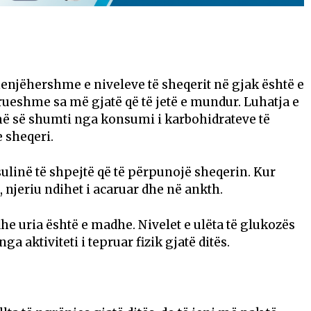
enjëhershme e niveleve të sheqerit në gjak është e
ueshme sa më gjatë që të jetë e mundur. Luhatja e
 më së shumti nga konsumi i karbohidrateve të
e sheqeri.
sulinë të shpejtë që të përpunojë sheqerin. Kur
t, njeriu ndihet i acaruar dhe në ankth.
dhe uria është e madhe. Nivelet e ulëta të glukozës
 aktiviteti i tepruar fizik gjatë ditës.