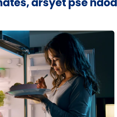
natës, arsyet pse ndo