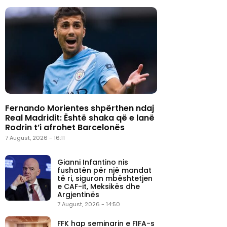
Fernando Morientes shpërthen ndaj
Real Madridit: Është shaka që e lanë
Rodrin t’i afrohet Barcelonës
7 August, 2026 - 16:11
Gianni Infantino nis
fushatën për një mandat
të ri, siguron mbështetjen
e CAF-it, Meksikës dhe
Argjentinës
7 August, 2026 - 14:50
FFK hap seminarin e FIFA-s