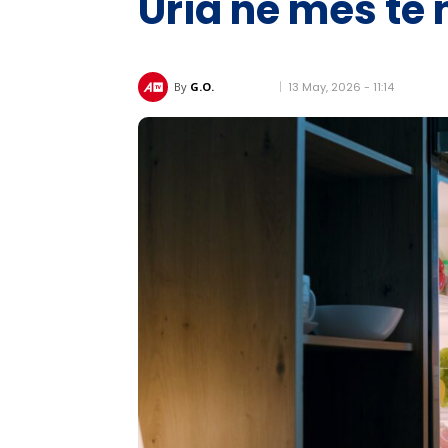
Uria në mes të 
13 May, 2026 - 11:14
By
G.O.