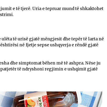
jumit e të tjerë. Uria e tepruar mund të shkaktohet
strimi.
ulëta të urisë gjatë mëngjesit dhe tepër të larta në
htirësi në fjetje sepse ushqyerja e rëndë gjatë
sha dhe simptomat bëhen më të ashpra. Nëse ju
 patjetër të ndryshoni regjimin e ushqimit gjatë