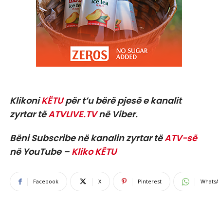
Klikoni
KËTU
për t’u bërë pjesë e kanalit
zyrtar të
ATVLIVE.TV
në Viber.
Bëni Subscribe në kanalin zyrtar të
ATV-së
në YouTube –
Kliko KËTU
Facebook
X
Pinterest
Whats