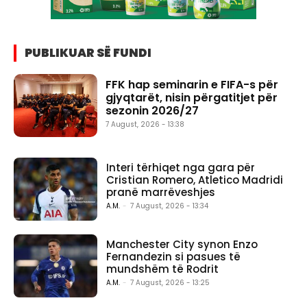
PUBLIKUAR SË FUNDI
FFK hap seminarin e FIFA-s për
gjyqtarët, nisin përgatitjet për
sezonin 2026/27
7 August, 2026 - 13:38
Interi tërhiqet nga gara për
Cristian Romero, Atletico Madridi
pranë marrëveshjes
A.M.
-
7 August, 2026 - 13:34
Manchester City synon Enzo
Fernandezin si pasues të
mundshëm të Rodrit
A.M.
-
7 August, 2026 - 13:25