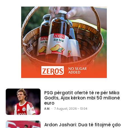
PSG përgatit ofertë të re për Mika
Godts, Ajax kërkon mbi 50 milionë
euro
A.M.
-
7 August, 2026 - 13:04
Ardon Jashari: Dua të fitojmë çdo