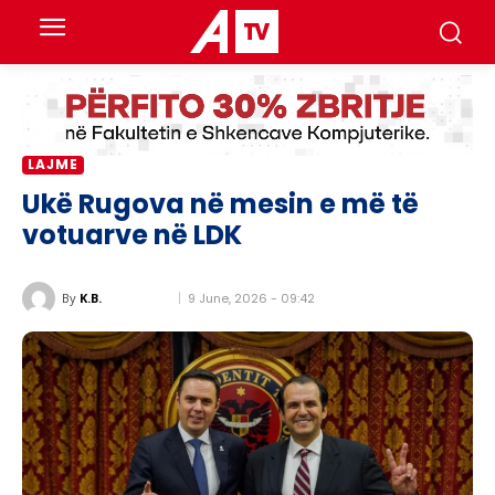
LAJME
Ukë Rugova në mesin e më të
votuarve në LDK
9 June, 2026 - 09:42
By
K.B.