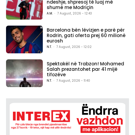
ndeshje, shpresoj të luaj më
shumë me Modriçin
A.M.
-
7 August, 2026 - 12:43
Barcelona bën lëvizjen e parë për
Rodrin, gati oferta prej 60 milionë
eurosh
N.T.
-
7 August, 2026 - 12:02
Spektakël në Trabzon! Mohamed
Salah prezantohet par 41 mijë
tifozëve
N.T.
-
7 August, 2026 - 11:40