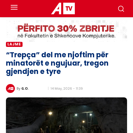
LAJME
“Trepça” del me njoftim për
minatorët e ngujuar, tregon
gjendjen e tyre
14 May, 2026 - 11:39
By
G.O.