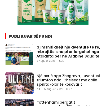
PUBLIKUAR SË FUNDI
Gjimshiti drejt një aventure të re,
mbrojtësi shqiptar largohet nga
Atalanta për në Arabinë Saudite
5 August, 2026 - 15:39
Një perlë nga Zhegrova, Juventusi
triumfon ndaj Chelseat me golin
spektakolar të kosovarit
N.T.
-
5 August, 2026 - 15:37
Tottenhami përgatit