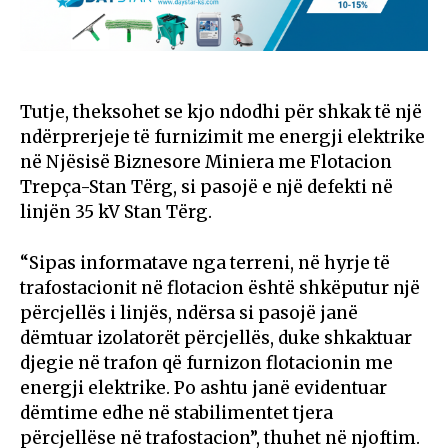
Tutje, theksohet se kjo ndodhi për shkak të një
ndërprerjeje të furnizimit me energji elektrike
në Njësisë Biznesore Miniera me Flotacion
Trepça-Stan Tërg, si pasojë e një defekti në
linjën 35 kV Stan Tërg.
“Sipas informatave nga terreni, në hyrje të
trafostacionit në flotacion është shkëputur një
përcjellës i linjës, ndërsa si pasojë janë
dëmtuar izolatorët përcjellës, duke shkaktuar
djegie në trafon që furnizon flotacionin me
energji elektrike. Po ashtu janë evidentuar
dëmtime edhe në stabilimentet tjera
përcjellëse në trafostacion”, thuhet në njoftim.