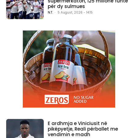
supermerkaton, 125 milionë funte
për dy sulmues
N.T.
-
5 August, 2026 - 14:15
E ardhmja e Viniciusit në
pikëpyetje, Reali përballet me
vendimin e madh