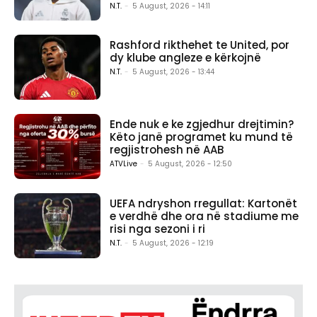
N.T.
-
5 August, 2026 - 14:11
Rashford rikthehet te United, por
dy klube angleze e kërkojnë
N.T.
-
5 August, 2026 - 13:44
Ende nuk e ke zgjedhur drejtimin?
Këto janë programet ku mund të
regjistrohesh në AAB
ATVLive
-
5 August, 2026 - 12:50
UEFA ndryshon rregullat: Kartonët
e verdhë dhe ora në stadiume me
risi nga sezoni i ri
N.T.
-
5 August, 2026 - 12:19