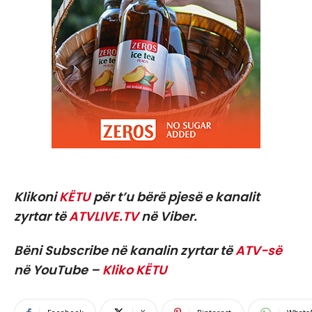
Klikoni
KËTU
për t’u bërë pjesë e kanalit
zyrtar të
ATVLIVE.TV
në Viber.
Bëni Subscribe në kanalin zyrtar të
ATV-së
në YouTube –
Kliko KËTU