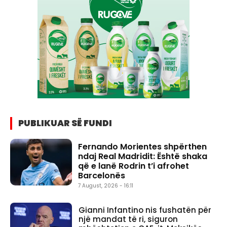
PUBLIKUAR SË FUNDI
Fernando Morientes shpërthen
ndaj Real Madridit: Është shaka
që e lanë Rodrin t’i afrohet
Barcelonës
7 August, 2026 - 16:11
Gianni Infantino nis fushatën për
një mandat të ri, siguron