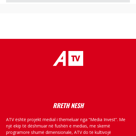
placeholder text
RRETH NESH
ATV është projekt medial i themeluar nga “Media Invest”. Me
një ekip të dëshmuar në fushën e medias, me skemë
programore shumë dimensionale, ATV do të kultivojë