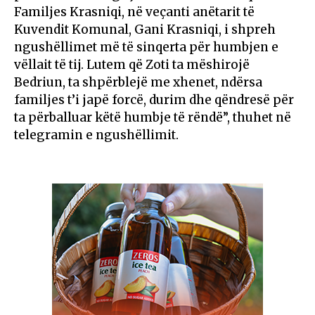
Familjes Krasniqi, në veçanti anëtarit të
Kuvendit Komunal, Gani Krasniqi, i shpreh
ngushëllimet më të sinqerta për humbjen e
vëllait të tij. Lutem që Zoti ta mëshirojë
Bedriun, ta shpërblejë me xhenet, ndërsa
familjes t’i japë forcë, durim dhe qëndresë për
ta përballuar këtë humbje të rëndë”, thuhet në
telegramin e ngushëllimit.