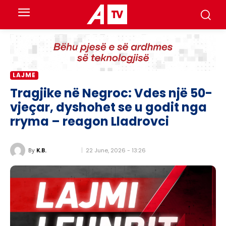
LAJME
Tragjike në Negroc: Vdes një 50-
vjeçar, dyshohet se u godit nga
rryma – reagon Lladrovci
22 June, 2026 - 13:26
By
K.B.