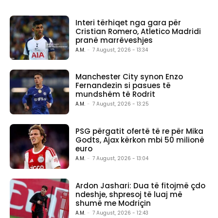
Interi tërhiqet nga gara për
Cristian Romero, Atletico Madridi
pranë marrëveshjes
A.M.
-
7 August, 2026 - 13:34
Manchester City synon Enzo
Fernandezin si pasues të
mundshëm të Rodrit
A.M.
-
7 August, 2026 - 13:25
PSG përgatit ofertë të re për Mika
Godts, Ajax kërkon mbi 50 milionë
euro
A.M.
-
7 August, 2026 - 13:04
Ardon Jashari: Dua të fitojmë çdo
ndeshje, shpresoj të luaj më
shumë me Modriçin
A.M.
-
7 August, 2026 - 12:43