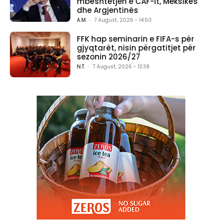
mbështetjen e CAF-it, Meksikës
dhe Argjentinës
A.M.
-
7 August, 2026 - 14:50
FFK hap seminarin e FIFA-s për
gjyqtarët, nisin përgatitjet për
sezonin 2026/27
N.T.
-
7 August, 2026 - 13:38