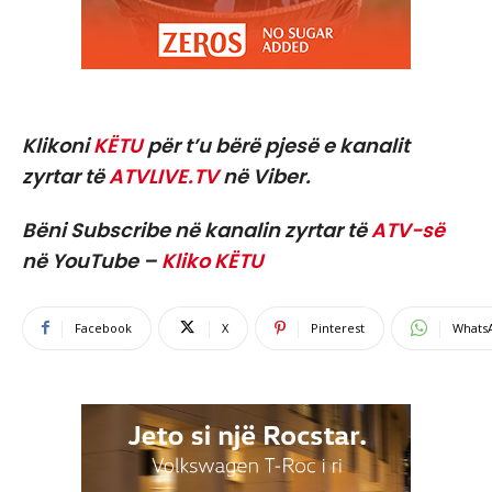
Klikoni
KËTU
për t’u bërë pjesë e kanalit
zyrtar të
ATVLIVE.TV
në Viber.
Bëni Subscribe në kanalin zyrtar të
ATV-së
në YouTube –
Kliko KËTU
Facebook
X
Pinterest
Whats